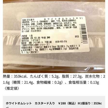
熱量：353kcal、たんぱく質：5.2g、脂質：27.3g、炭水化物：2
1.6g（糖質：21.4g、食物繊維：0.2g）、食塩相当量：0.13g
〈推定値〉
ホワイトオムレット カスタード入り ￥288（税込）※1個当り：353kc
al