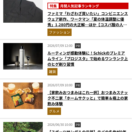
特集
月間人気記事ランキング
ファミマ「わざわざ買いたい」コンビニエンス
ウェア新作、ワークマン「夏の体温調整に優
秀」1,280円の大正解…ほか【コスパ服の人気
記事ランキングベスト3】（2026年6月版）
ファッション
2026/07/09 12:00
PR
ルーティンが感動体験に！Schickのプレミア
ムライン「プロジスタ」で始めるワンランク上
のヒゲ剃り習慣
雑貨
2026/07/09 10:00
PR
【家飲みおつまみはこれ一択】おつまみスナッ
ク不二家「ホームサクッと」で簡単＆極上の家
飲み体験
グルメ
2026/06/30 10:00
PR
【スポーツサンダルの元祖】テバの名作が9年