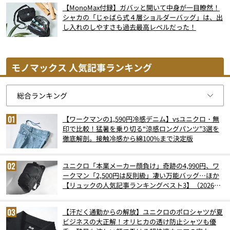
【MonoMax付録】ガバッと開いて中身が一目瞭然！
シャカの「じゃばら式４層ショルダーバッグ」は、出
し入れのしやすさも過去最高レベルだった！
モノマックス 人気記事ランキング
【ワークマンの1,590円冷感デニム】vsユニクロ・無
印で比較！猛暑を乗り切る“涼感ロングパンツ”3選を
徹底解剖。接触冷感から綿100%まで決定版
ユニクロ「本業メーカー顔負け」奇跡の4,990円、ワ
ークマン「2,500円は反則級」凄い万能バッグ…ほか
【リュックの人気記事ランキングベスト3】（2026年
6月版）
【汗だく通勤からの解放】ユニクロのポロシャツが夏
ビジネスの大正解！オリヒカの透け防止シャツも優