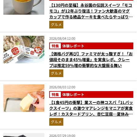
【130円の至福】永谷園の伝説スイーツ「モコ
モコ」が12年ぶり復活！ファン大歓喜のマグ
カップで作る絶品ケーキを食べたらやっぱり最
高にウマかった
グルメ
2026/08/04 12:00
特集
体験レポート
【価格バグ再び】ファミマが太っ腹すぎ！「お
値段そのまま45%増量」を実食レポ。クレー
プは推定59%増の衝撃的な大盤振る舞い
グルメ
2026/08/03 12:00
特集
体験レポート
【1食45円の衝撃】業スーの神コスパ「1Lパッ
クスイーツ」の激ウマアレンジをマニアが実食
レポ！カスタードプリン、杏仁豆腐…夏休みの
おやつに最強すぎた
グルメ
2026/07/29 19:00