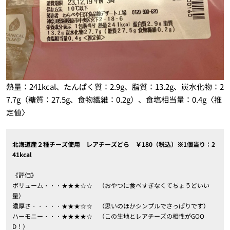
熱量：241kcal、たんぱく質：2.9g、脂質：13.2g、炭水化物：2
7.7g（糖質：27.5g、食物繊維：0.2g）、食塩相当量：0.4g〈推
定値〉
北海道産２種チーズ使用 レアチーズどら ￥180（税込）※1個当り：2
41kcal
《評価》
ボリューム・・・★★★☆☆ （おやつに食べすぎなくてちょうどいい
量）
濃厚さ・・・・・★★★☆☆ （思いのほかシンプルでさっぱりです）
ハーモニー・・・★★★★☆ （この生地とレアチーズの相性がGOO
D！）