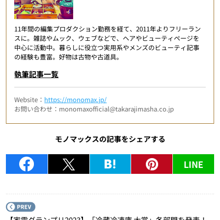
11年間の編集プロダクション勤務を経て、2011年よりフリーラン
スに。雑誌やムック、ウェブなどで、ヘアやビューティページを
中心に活動中。暮らしに役立つ実用系やメンズのビューティ記事
の経験も豊富。好物は古物や古道具。
執筆記事一覧
Website：
https://monomax.jp/
お問い合わせ：monomaxofficial@takarajimasha.co.jp
モノマックスの記事をシェアする
LINE
P
【家電グランプリ2023】「冷蔵冷凍庫 大賞」各部門を発表！