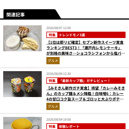
関連記事
2026/08/07 12:00
特集
トレンドモノ3選
【1位は即リピ確定】セブン新作スイーツ実食
ランキングBEST3！「瀬戸内レモンケーキ」
が別格の美味さ…ショコラシフォンから塩バニ
ラプリンまで本気レビュー
グルメ
2026/08/06 12:30
特集
「最新カップ麺」ガチレビュー！
【みそきん新作ガチ実食】待望「カレーみそき
ん」のカップ麺＆メシ降臨！白味噌6：カレー
4の甘口コク旨スープ＆ゴロッと大ぶりポテト
に歓喜
グルメ
2026/08/04 19:00
特集
体験レポート