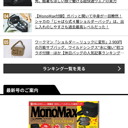
秀。酷暑も涼しい顔で働ける超快適ウエアの実力
【MonoMax付録】ガバッと開いて中身が一目瞭然！
シャカの「じゃばら式４層ショルダーバッグ」は、出
し入れのしやすさも過去最高レベルだった！
ワークマン「ショルダー⇔リュックに変形」2,900円
の万能サブバッグ、ワイルドシングス“水に強い”初コ
ラボ付録…ほか【休日バッグの人気記事ランキングベ
スト3】（2026年6月版）
ランキング一覧を見る
最新号のご案内