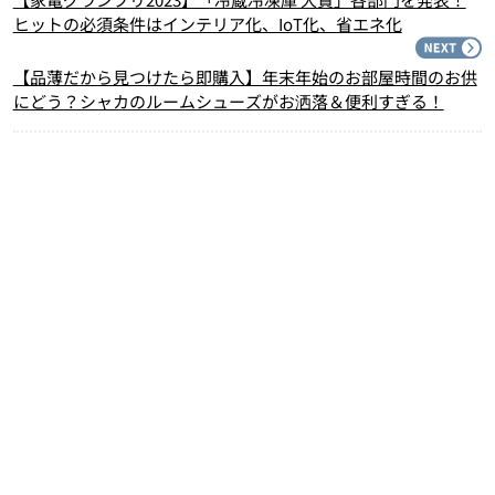
ヒットの必須条件はインテリア化、IoT化、省エネ化
N
【品薄だから見つけたら即購入】年末年始のお部屋時間のお供
にどう？シャカのルームシューズがお洒落＆便利すぎる！