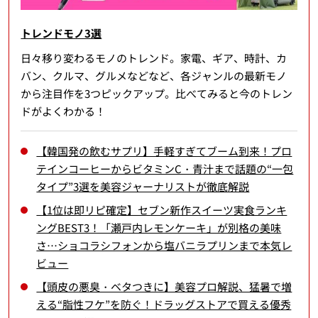
トレンドモノ3選
日々移り変わるモノのトレンド。家電、ギア、時計、カ
バン、クルマ、グルメなどなど、各ジャンルの最新モノ
から注目作を3つピックアップ。比べてみると今のトレン
ドがよくわかる！
【韓国発の飲むサプリ】手軽すぎてブーム到来！プロ
テインコーヒーからビタミンC・青汁まで話題の“一包
タイプ”3選を美容ジャーナリストが徹底解説
【1位は即リピ確定】セブン新作スイーツ実食ランキ
ングBEST3！「瀬戸内レモンケーキ」が別格の美味
さ…ショコラシフォンから塩バニラプリンまで本気レ
ビュー
【頭皮の悪臭・ベタつきに】美容プロ解説、猛暑で増
える“脂性フケ”を防ぐ！ドラッグストアで買える優秀