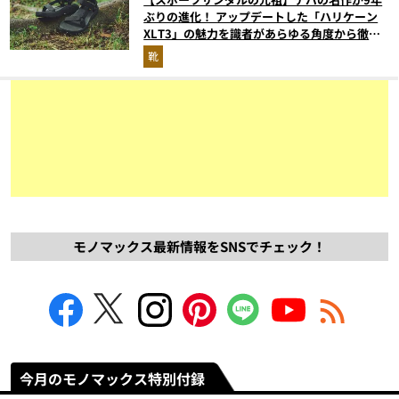
ぶりの進化！ アップデートした「ハリケーン
XLT3」の魅力を識者があらゆる角度から徹底
解説！
靴
モノマックス最新情報をSNSでチェック！
今月のモノマックス特別付録