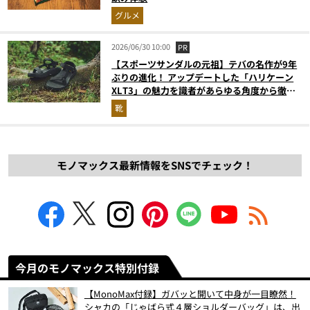
グルメ
2026/06/30 10:00
PR
【スポーツサンダルの元祖】テバの名作が9年
ぶりの進化！ アップデートした「ハリケーン
XLT3」の魅力を識者があらゆる角度から徹底
解説！
靴
モノマックス最新情報をSNSでチェック！
今月のモノマックス特別付録
【MonoMax付録】ガバッと開いて中身が一目瞭然！
シャカの「じゃばら式４層ショルダーバッグ」は、出