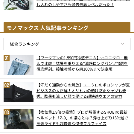
し入れのしやすさも過去最高レベルだった！
モノマックス 人気記事ランキング
【ワークマンの1,590円冷感デニム】vsユニクロ・無
印で比較！猛暑を乗り切る“涼感ロングパンツ”3選を
徹底解剖。接触冷感から綿100%まで決定版
【汗だく通勤からの解放】ユニクロのポロシャツが夏
ビジネスの大正解！オリヒカの透け防止シャツも優
秀。酷暑も涼しい顔で働ける超快適ウエアの実力
【換気量1.9倍の衝撃】プロが解説するSHOEIの最新
ヘルメット「Z-9」の凄さとは？浮き上がり13%減で
高速ライドも超快適な傑作フルフェイス