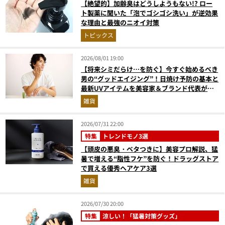
【絶望的】加齢臭はどうしようもない!? ロー
ト製薬に聞いた「泡でゴシゴシ洗い」が逆効果
な理由と最強のニオイ対策
トピックス
2026/08/01 19:00
【将来シミだらけ…を防ぐ】今すぐ始めるべき
男の“グッドエイジング”！日焼け予防の基本と
最新UVアイテムを美容家＆ブランド代表がプ
ロ目線で指南／大人の価値向上研究所
雑貨
2026/07/31 22:00
特集
トレンドモノ3選
【頭皮の悪臭・ベタつきに】美容プロ解説、猛
暑で増える“脂性フケ”を防ぐ！ドラッグストア
で買える優秀ヘアケア3選
雑貨
2026/07/30 20:00
特集
涼しい！「猛暑対策グッズ」