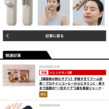
記事に戻る
関連記事
2026/08/08 22:00
特集
トレンドモノ3選
【韓国発の飲むサプリ】手軽すぎてブーム到
来！プロテインコーヒーからビタミンC・青汁
まで話題の“一包タイプ”3選を美容ジャーナリ
ストが徹底解説
雑貨
2026/08/05 20:00