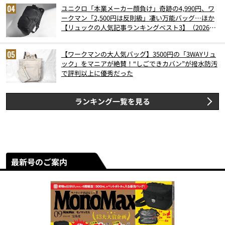
ユニクロ「本業メーカー顔負け」奇跡の4,990円、ワ
ークマン「2,500円は反則級」凄い万能バッグ…ほか
【リュックの人気記事ランキングベスト3】（2026年
6月版）
【ワークマンの大人気バッグ】3500円の「3WAYリュ
ック」をマニアが絶賛！“しごできカバン”が撥水防汚
で評判以上に優秀だった
ランキング一覧を見る
最新号のご案内