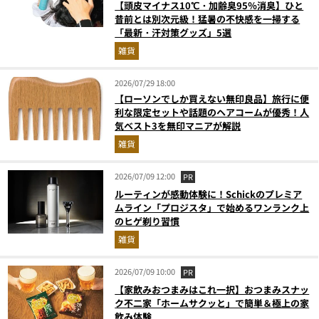
【頭皮マイナス10℃・加齢臭95％消臭】ひと
昔前とは別次元級！猛暑の不快感を一掃する
「最新・汗対策グッズ」5選
雑貨
2026/07/29 18:00
【ローソンでしか買えない無印良品】旅行に便
利な限定セットや話題のヘアコームが優秀！人
気ベスト3を無印マニアが解説
雑貨
2026/07/09 12:00
PR
ルーティンが感動体験に！Schickのプレミア
ムライン「プロジスタ」で始めるワンランク上
のヒゲ剃り習慣
雑貨
2026/07/09 10:00
PR
【家飲みおつまみはこれ一択】おつまみスナッ
ク不二家「ホームサクッと」で簡単＆極上の家
飲み体験