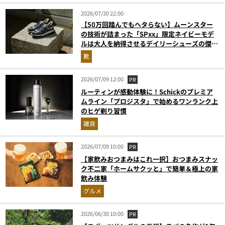
2026/07/30 22:00
【50万回踏んでもヘタらない】ムーンスター
の技術が詰まった「SPxx」限定ネイビーモデ
ルは大人を納得させるデイリーシューズの傑作
だ
靴
2026/07/09 12:00
PR
ルーティンが感動体験に！Schickのプレミア
ムライン「プロジスタ」で始めるワンランク上
のヒゲ剃り習慣
雑貨
2026/07/09 10:00
PR
【家飲みおつまみはこれ一択】おつまみスナッ
ク不二家「ホームサクッと」で簡単＆極上の家
飲み体験
グルメ
2026/06/30 10:00
PR