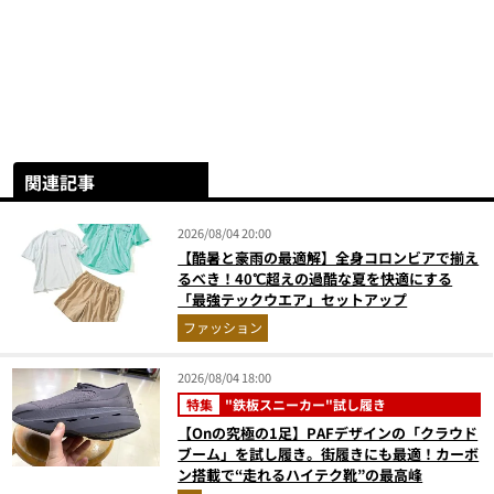
関連記事
2026/08/04 20:00
【酷暑と豪雨の最適解】全身コロンビアで揃え
るべき！40℃超えの過酷な夏を快適にする
「最強テックウエア」セットアップ
ファッション
2026/08/04 18:00
特集
"鉄板スニーカー"試し履き
【Onの究極の1足】PAFデザインの「クラウド
ブーム」を試し履き。街履きにも最適！カーボ
ン搭載で“走れるハイテク靴”の最高峰