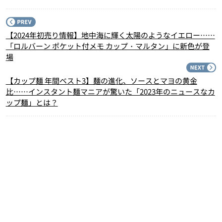
P
【2024年初売り情報】地中海に輝く太陽のようなイエロー……
「ロルバーン ポケット付メモ カップ・マルタン」に新色が登
場
N
【カップ麺 年間ベスト3】麺の進化、ソースとマヨの黄金
比……インスタント麺マニアが驚いた「2023年のニュースなカ
ップ麺」とは？