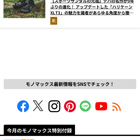
【スポーツサンダルの元祖】テバの名作が9年
ぶりの進化！ アップデートした「ハリケーン
XLT3」の魅力を識者があらゆる角度から徹底
解説！
靴
モノマックス最新情報をSNSでチェック！
今月のモノマックス特別付録