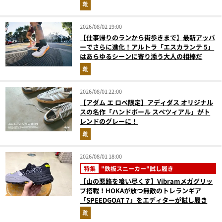
靴
2026/08/02 19:00
【仕事帰りのランから街歩きまで】最新アッパ
ーでさらに進化！アルトラ「エスカランテ 5」
はあらゆるシーンに寄り添う大人の相棒だ
靴
2026/08/01 22:00
【アダム エ ロペ限定】アディダス オリジナル
スの名作「ハンドボール スペツィアル」がト
レンドのグレーに！
靴
2026/08/01 18:00
特集
"鉄板スニーカー"試し履き
【山の悪路を喰い尽くす】Vibramメガグリッ
プ搭載！HOKAが放つ無敵のトレランギア
「SPEEDGOAT 7」をエディターが試し履き
靴