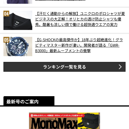
【汗だく通勤からの解放】ユニクロのポロシャツが夏
ビジネスの大正解！オリヒカの透け防止シャツも優
秀。酷暑も涼しい顔で働ける超快適ウエアの実力
【G-SHOCKの最高傑作か】18年ぶり超絶進化！グラ
ビティマスター新作が凄い。開発者が語る「GWR-
B3000」最新ムーブメントの衝撃
ランキング一覧を見る
最新号のご案内