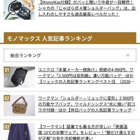
【MonoMax付録】ガバッと開いて中身が一目瞭然！
シャカの「じゃばら式４層ショルダーバッグ」は、出
し入れのしやすさも過去最高レベルだった！
モノマックス 人気記事ランキング
ユニクロ「本業メーカー顔負け」奇跡の4,990円、ワ
ークマン「2,500円は反則級」凄い万能バッグ…ほか
【リュックの人気記事ランキングベスト3】（2026年
6月版）
ワークマン「ショルダー⇔リュックに変形」2,900円
の万能サブバッグ、ワイルドシングス“水に強い”初コ
ラボ付録…ほか【休日バッグの人気記事ランキングベ
スト3】（2026年6月版）
【ワークマン】猛暑でも着る方が涼しい「表面温
度-10℃の氷撃ウェア」をレビュー！“腕だけ濡らすの
が正解”の気化冷却機能が凄い