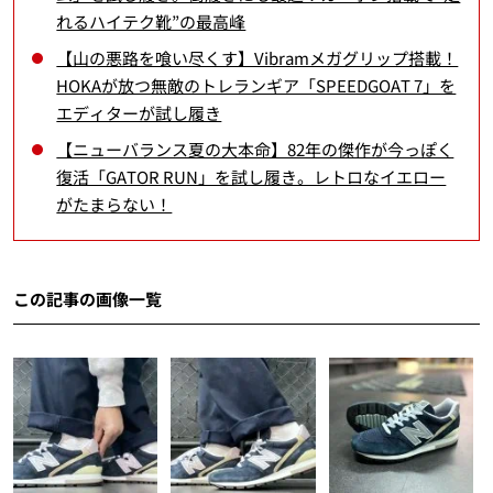
れるハイテク靴”の最高峰
【山の悪路を喰い尽くす】Vibramメガグリップ搭載！
HOKAが放つ無敵のトレランギア「SPEEDGOAT 7」を
エディターが試し履き
【ニューバランス夏の大本命】82年の傑作が今っぽく
復活「GATOR RUN」を試し履き。レトロなイエロー
がたまらない！
この記事の画像一覧