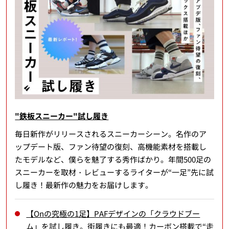
"鉄板スニーカー"試し履き
毎日新作がリリースされるスニーカーシーン。名作のア
ップデート版、ファン待望の復刻、高機能素材を搭載し
たモデルなど、僕らを魅了する秀作ばかり。年間500足の
スニーカーを取材・レビューするライターが“一足”先に試
し履き！最新作の魅力をお届けします。
【Onの究極の1足】PAFデザインの「クラウドブー
ム」を試し履き。街履きにも最適！カーボン搭載で“走