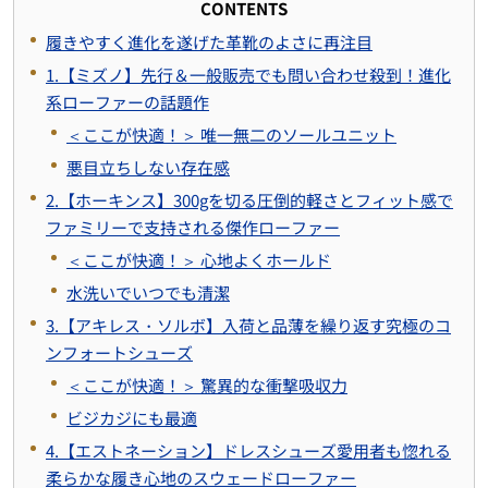
CONTENTS
履きやすく進化を遂げた革靴のよさに再注目
1.【ミズノ】先行＆一般販売でも問い合わせ殺到！進化
系ローファーの話題作
＜ここが快適！＞ 唯一無二のソールユニット
悪目立ちしない存在感
2.【ホーキンス】300gを切る圧倒的軽さとフィット感で
ファミリーで支持される傑作ローファー
＜ここが快適！＞ 心地よくホールド
水洗いでいつでも清潔
3.【アキレス・ソルボ】入荷と品薄を繰り返す究極のコ
ンフォートシューズ
＜ここが快適！＞ 驚異的な衝撃吸収力
ビジカジにも最適
4.【エストネーション】ドレスシューズ愛用者も惚れる
柔らかな履き心地のスウェードローファー