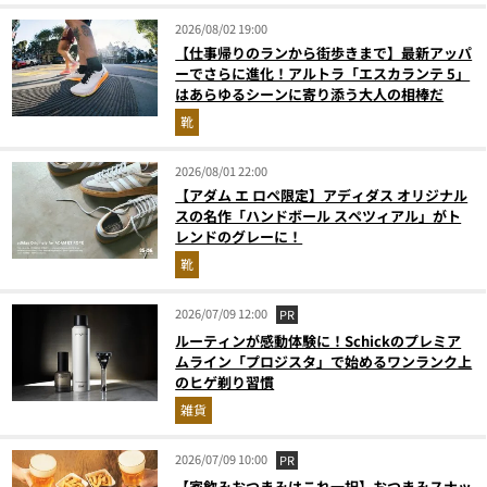
2026/08/02 19:00
【仕事帰りのランから街歩きまで】最新アッパ
ーでさらに進化！アルトラ「エスカランテ 5」
はあらゆるシーンに寄り添う大人の相棒だ
靴
2026/08/01 22:00
【アダム エ ロペ限定】アディダス オリジナル
スの名作「ハンドボール スペツィアル」がト
レンドのグレーに！
靴
2026/07/09 12:00
PR
ルーティンが感動体験に！Schickのプレミア
ムライン「プロジスタ」で始めるワンランク上
のヒゲ剃り習慣
雑貨
2026/07/09 10:00
PR
【家飲みおつまみはこれ一択】おつまみスナッ