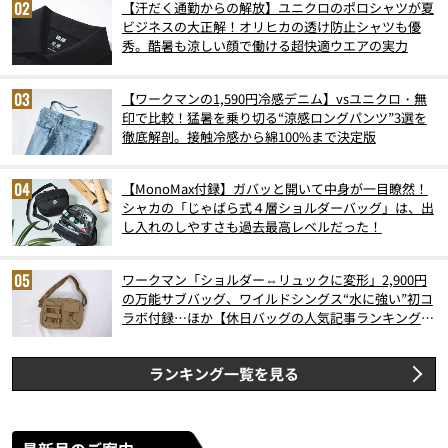
【汗だく通勤からの解放】ユニクロのポロシャツが夏
ビジネスの大正解！オリヒカの透け防止シャツも優
秀。酷暑も涼しい顔で働ける超快適ウエアの実力
【ワークマンの1,590円冷感デニム】vsユニクロ・無
印で比較！猛暑を乗り切る“涼感ロングパンツ”3選を
徹底解剖。接触冷感から綿100%まで決定版
【MonoMax付録】ガバッと開いて中身が一目瞭然！
シャカの「じゃばら式４層ショルダーバッグ」は、出
し入れのしやすさも過去最高レベルだった！
ワークマン「ショルダー⇔リュックに変形」2,900円
の万能サブバッグ、ワイルドシングス“水に強い”初コ
ラボ付録…ほか【休日バッグの人気記事ランキングベ
スト3】（2026年6月版）
ランキング一覧を見る