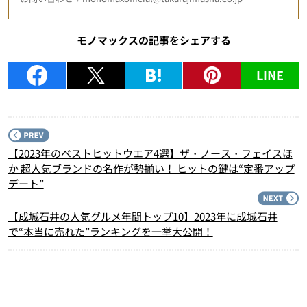
モノマックスの記事をシェアする
LINE
P
【2023年のベストヒットウエア4選】ザ・ノース・フェイスほ
か 超人気ブランドの名作が勢揃い！ ヒットの鍵は“定番アップ
デート”
N
【成城石井の人気グルメ年間トップ10】2023年に成城石井
で“本当に売れた”ランキングを一挙大公開！