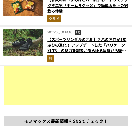
ク不二家「ホームサクッと」で簡単＆極上の家
飲み体験
グルメ
2026/06/30 10:00
PR
【スポーツサンダルの元祖】テバの名作が9年
ぶりの進化！ アップデートした「ハリケーン
XLT3」の魅力を識者があらゆる角度から徹底
解説！
靴
モノマックス最新情報をSNSでチェック！