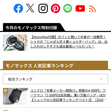
今月のモノマックス特別付録
【MonoMax付録】ガバッと開いて中身が一目瞭然！
シャカの「じゃばら式４層ショルダーバッグ」は、出
し入れのしやすさも過去最高レベルだった！
モノマックス 人気記事ランキング
ユニクロ「本業メーカー顔負け」奇跡の4,990円、ワ
ークマン「2,500円は反則級」凄い万能バッグ…ほか
【リュックの人気記事ランキングベスト3】（2026年
6月版）