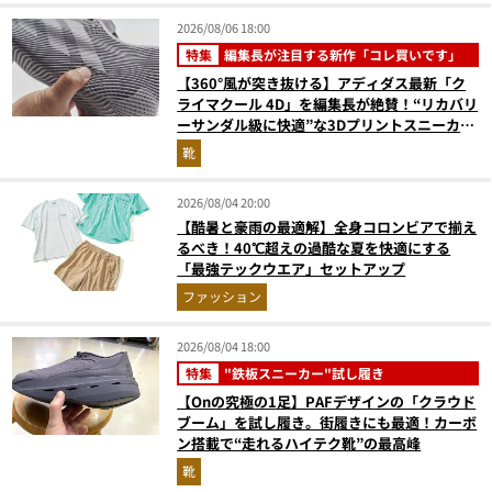
2026/08/06 18:00
特集
編集長が注目する新作「コレ買いです」
【360°風が突き抜ける】アディダス最新「ク
ライマクール 4D」を編集長が絶賛！“リカバリ
ーサンダル級に快適”な3Dプリントスニーカー
『コレ買いです』Vol.173
靴
2026/08/04 20:00
【酷暑と豪雨の最適解】全身コロンビアで揃え
るべき！40℃超えの過酷な夏を快適にする
「最強テックウエア」セットアップ
ファッション
2026/08/04 18:00
特集
"鉄板スニーカー"試し履き
【Onの究極の1足】PAFデザインの「クラウド
ブーム」を試し履き。街履きにも最適！カーボ
ン搭載で“走れるハイテク靴”の最高峰
靴