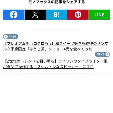
モノマックスの記事をシェアする
LINE
P
【プレミアムチョコクロも!?】和スイーツ好きも納得のサンマ
ルク季節限定「ほうじ茶」メニュー4品を食べてみた
N
【Z世代のトレンドを狙い撃ち】ライソンのタイプライター風
ボタンで操作する「スケルトンなスピーカー」に注目