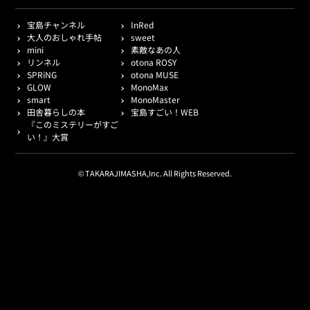
宝島チャンネル
InRed
大人のおしゃれ手帖
sweet
mini
素敵なあの人
リンネル
otona ROSY
SPRiNG
otona MUSE
GLOW
MonoMax
smart
MonoMaster
田舎暮らしの本
宝島すごい！WEB
『このミステリーがすご
い！』大賞
© TAKARAJIMASHA,Inc. All Rights Reserved.