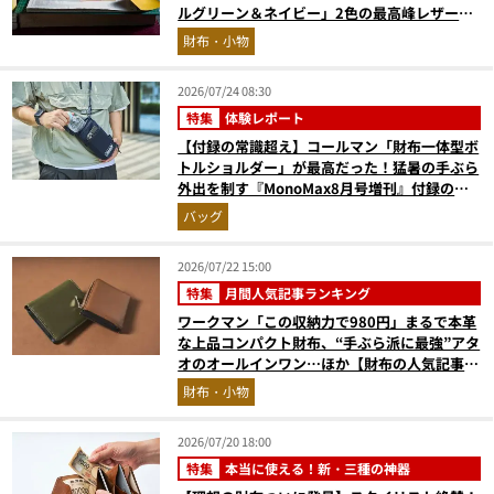
ルグリーン＆ネイビー」2色の最高峰レザーグ
ッズに注目
財布・小物
2026/07/24 08:30
特集
体験レポート
【付録の常識超え】コールマン「財布一体型ボ
トルショルダー」が最高だった！猛暑の手ぶら
外出を制す『MonoMax8月号増刊』付録の実
力をスタイリストが徹底レポ
バッグ
2026/07/22 15:00
特集
月間人気記事ランキング
ワークマン「この収納力で980円」まるで本革
な上品コンパクト財布、“手ぶら派に最強”アタ
オのオールインワン…ほか【財布の人気記事ラ
ンキングベスト3】（2026年6月版）
財布・小物
2026/07/20 18:00
特集
本当に使える！新・三種の神器