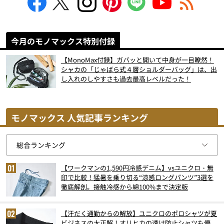
今月のモノマックス特別付録
【MonoMax付録】ガバッと開いて中身が一目瞭然！
シャカの「じゃばら式４層ショルダーバッグ」は、出
し入れのしやすさも過去最高レベルだった！
モノマックス 人気記事ランキング
【ワークマンの1,590円冷感デニム】vsユニクロ・無
印で比較！猛暑を乗り切る“涼感ロングパンツ”3選を
徹底解剖。接触冷感から綿100%まで決定版
【汗だく通勤からの解放】ユニクロのポロシャツが夏
ビジネスの大正解！オリヒカの透け防止シャツも優