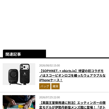
関連記事
2026/08/02 15:00
【SOPHNET. × objcts.io】待望の初コラボモ
ノはスコーピオンロゴを纏ったウェアラブルな
iPhoneケース！
バッグ
雑貨
2026/07/25 22:00
【英国王室御用達に別注】エッティンガーの限
定モデルが伊勢丹新宿メンズ館に登場！「ボト