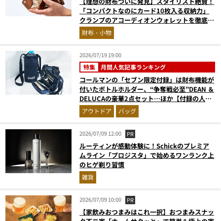
【理想の財布ついに発見】スタイリスト絶賛！
「コンパクトなのにカード10枚入る収納力」
クランプのアコーディオンウォレットを徹底レ
ビュー。使い込むほどにツヤが出るプエブロレ
財布・小物
ザーも優秀
2026/07/19 19:00
特集
月間人気記事ランキング
コールマンの「セブン限定付録」は財布機能が
付いたボトルホルダー、“争奪戦必至”DEAN ＆
DELUCAの豪華2点セット…ほか【付録の人気
記事ランキングベスト3】（2026年6月版）
アウトドア
バッグ
2026/07/09 12:00
PR
ルーティンが感動体験に！Schickのプレミア
ムライン「プロジスタ」で始めるワンランク上
のヒゲ剃り習慣
雑貨
2026/07/09 10:00
PR
【家飲みおつまみはこれ一択】おつまみスナッ