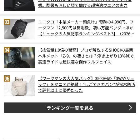
秀。酷暑も涼しい顔で働ける超快適ウエアの実力
ユニクロ「本業メーカー顔負け」奇跡の4,990円、ワ
ークマン「2,500円は反則級」凄い万能バッグ…ほか
【リュックの人気記事ランキングベスト3】（2026年
6月版）
【換気量1.9倍の衝撃】プロが解説するSHOEIの最新
ヘルメット「Z-9」の凄さとは？浮き上がり13%減で
高速ライドも超快適な傑作フルフェイス
【ワークマンの大人気バッグ】3500円の「3WAYリュ
ック」をマニアが絶賛！“しごできカバン”が撥水防汚
で評判以上に優秀だった
ランキング一覧を見る