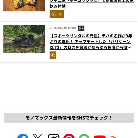
ク不二家「ホームサクッと」で簡単＆極上の家
飲み体験
グルメ
2026/06/30 10:00
PR
【スポーツサンダルの元祖】テバの名作が9年
ぶりの進化！ アップデートした「ハリケーン
XLT3」の魅力を識者があらゆる角度から徹底
解説！
靴
モノマックス最新情報をSNSでチェック！