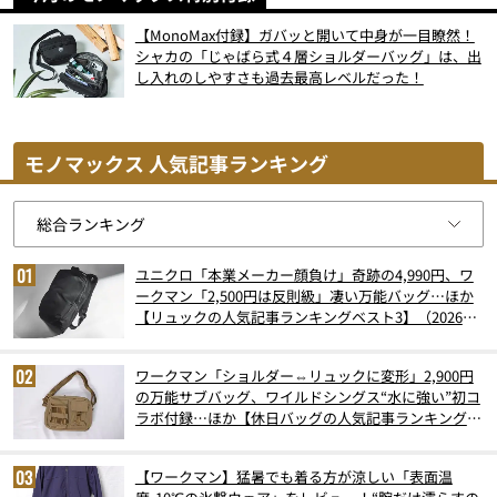
【MonoMax付録】ガバッと開いて中身が一目瞭然！
シャカの「じゃばら式４層ショルダーバッグ」は、出
し入れのしやすさも過去最高レベルだった！
モノマックス 人気記事ランキング
ユニクロ「本業メーカー顔負け」奇跡の4,990円、ワ
ークマン「2,500円は反則級」凄い万能バッグ…ほか
【リュックの人気記事ランキングベスト3】（2026年
6月版）
ワークマン「ショルダー⇔リュックに変形」2,900円
の万能サブバッグ、ワイルドシングス“水に強い”初コ
ラボ付録…ほか【休日バッグの人気記事ランキングベ
スト3】（2026年6月版）
【ワークマン】猛暑でも着る方が涼しい「表面温