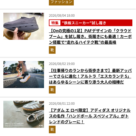
ファッション
2026/08/04 18:00
特集
"鉄板スニーカー"試し履き
【Onの究極の1足】PAFデザインの「クラウド
ブーム」を試し履き。街履きにも最適！カーボ
ン搭載で“走れるハイテク靴”の最高峰
靴
2026/08/02 19:00
【仕事帰りのランから街歩きまで】最新アッパ
ーでさらに進化！アルトラ「エスカランテ 5」
はあらゆるシーンに寄り添う大人の相棒だ
靴
2026/08/01 22:00
【アダム エ ロペ限定】アディダス オリジナル
スの名作「ハンドボール スペツィアル」がト
レンドのグレーに！
靴