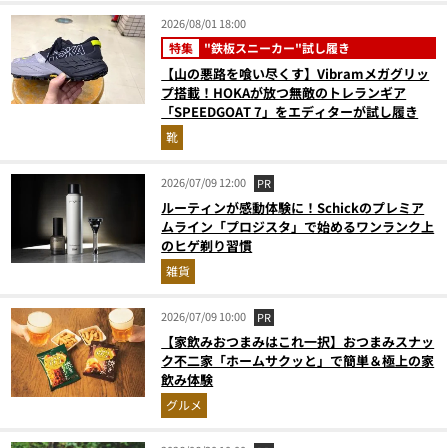
2026/08/01 18:00
特集
"鉄板スニーカー"試し履き
【山の悪路を喰い尽くす】Vibramメガグリッ
プ搭載！HOKAが放つ無敵のトレランギア
「SPEEDGOAT 7」をエディターが試し履き
靴
2026/07/09 12:00
PR
ルーティンが感動体験に！Schickのプレミア
ムライン「プロジスタ」で始めるワンランク上
のヒゲ剃り習慣
雑貨
2026/07/09 10:00
PR
【家飲みおつまみはこれ一択】おつまみスナッ
ク不二家「ホームサクッと」で簡単＆極上の家
飲み体験
グルメ