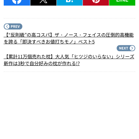
P
【“反則級”の高コスパ】ザ・ノース・フェイスの圧倒的高機能
を誇る「即決すべきお値打ちモノ」ベスト5
N
【累計11万個売れた枕】大人気「ヒツジのいらない」シリーズ
新作は3秒で自分好みの枕が作れる!?