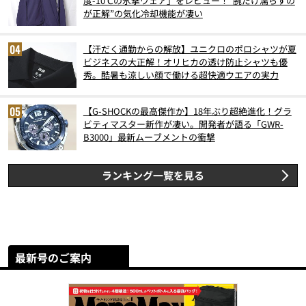
度-10℃の氷撃ウェア」をレビュー！“腕だけ濡らすの
が正解”の気化冷却機能が凄い
【汗だく通勤からの解放】ユニクロのポロシャツが夏
ビジネスの大正解！オリヒカの透け防止シャツも優
秀。酷暑も涼しい顔で働ける超快適ウエアの実力
【G-SHOCKの最高傑作か】18年ぶり超絶進化！グラ
ビティマスター新作が凄い。開発者が語る「GWR-
B3000」最新ムーブメントの衝撃
ランキング一覧を見る
最新号のご案内