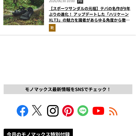
2026/06/30 10:00
PR
【スポーツサンダルの元祖】テバの名作が9年
ぶりの進化！ アップデートした「ハリケーン
XLT3」の魅力を識者があらゆる角度から徹底
解説！
靴
モノマックス最新情報をSNSでチェック！
今月のモノマックス特別付録