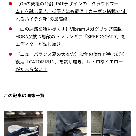
【Onの究極の1足】PAFデザインの「クラウドブー
ム」を試し履き。街履きにも最適！カーボン搭載で“走
れるハイテク靴”の最高峰
【山の悪路を喰い尽くす】Vibramメガグリップ搭載！
HOKAが放つ無敵のトレランギア「SPEEDGOAT 7」を
エディターが試し履き
【ニューバランス夏の大本命】82年の傑作が今っぽく
復活「GATOR RUN」を試し履き。レトロなイエロー
がたまらない！
この記事の画像一覧