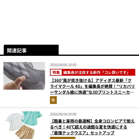
関連記事
2026/08/06 18:00
特集
編集長が注目する新作「コレ買いです」
【360°風が突き抜ける】アディダス最新「ク
ライマクール 4D」を編集長が絶賛！“リカバリ
ーサンダル級に快適”な3Dプリントスニーカー
『コレ買いです』Vol.173
靴
2026/08/04 20:00
【酷暑と豪雨の最適解】全身コロンビアで揃え
るべき！40℃超えの過酷な夏を快適にする
「最強テックウエア」セットアップ