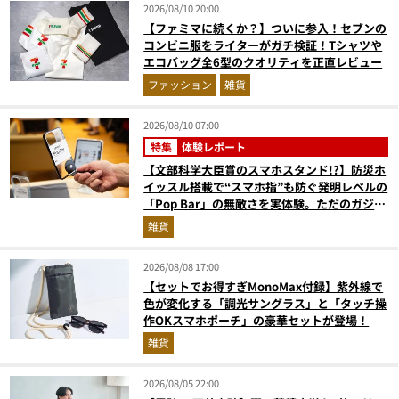
2026/08/10 20:00
【ファミマに続くか？】ついに参入！セブンの
コンビニ服をライターがガチ検証！Tシャツや
エコバッグ全6型のクオリティを正直レビュー
ファッション
雑貨
2026/08/10 07:00
特集
体験レポート
【文部科学大臣賞のスマホスタンド!?】防災ホ
イッスル搭載で“スマホ指”も防ぐ発明レベルの
「Pop Bar」の無敵さを実体験。ただのガジェ
ットじゃない！
雑貨
2026/08/08 17:00
【セットでお得すぎMonoMax付録】紫外線で
色が変化する「調光サングラス」と「タッチ操
作OKスマホポーチ」の豪華セットが登場！
雑貨
2026/08/05 22:00