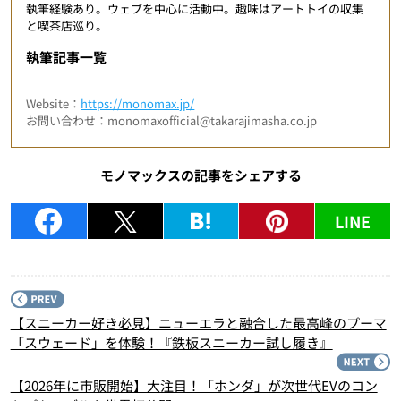
執筆経験あり。ウェブを中心に活動中。趣味はアートトイの収集
と喫茶店巡り。
執筆記事一覧
Website：
https://monomax.jp/
お問い合わせ：monomaxofficial@takarajimasha.co.jp
モノマックスの記事をシェアする
LINE
P
【スニーカー好き必見】ニューエラと融合した最高峰のプーマ
「スウェード」を体験！『鉄板スニーカー試し履き』
N
【2026年に市販開始】大注目！「ホンダ」が次世代EVのコン