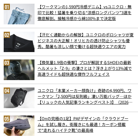
【ワークマンの1,590円冷感デニム】vsユニクロ・無
印で比較！猛暑を乗り切る“涼感ロングパンツ”3選を
徹底解剖。接触冷感から綿100%まで決定版
【汗だく通勤からの解放】ユニクロのポロシャツが夏
ビジネスの大正解！オリヒカの透け防止シャツも優
秀。酷暑も涼しい顔で働ける超快適ウエアの実力
【換気量1.9倍の衝撃】プロが解説するSHOEIの最新
ヘルメット「Z-9」の凄さとは？浮き上がり13%減で
高速ライドも超快適な傑作フルフェイス
ユニクロ「本業メーカー顔負け」奇跡の4,990円、ワ
ークマン「2,500円は反則級」凄い万能バッグ…ほか
【リュックの人気記事ランキングベスト3】（2026年
6月版）
【Onの究極の1足】PAFデザインの「クラウドブー
ム」を試し履き。街履きにも最適！カーボン搭載
で“走れるハイテク靴”の最高峰