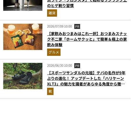
のヒゲ剃り習慣
雑貨
2026/07/09 10:00
PR
【家飲みおつまみはこれ一択】おつまみスナッ
ク不二家「ホームサクッと」で簡単＆極上の家
飲み体験
グルメ
2026/06/30 10:00
PR
【スポーツサンダルの元祖】テバの名作が9年
ぶりの進化！ アップデートした「ハリケーン
XLT3」の魅力を識者があらゆる角度から徹底
解説！
靴