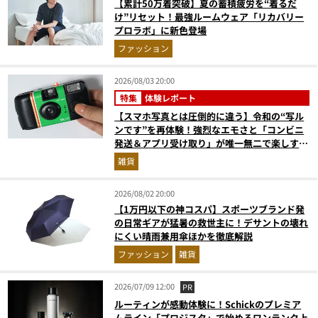
【累計50万着突破】夏の蓄積疲労を“着るだ
け”リセット！最強ルームウェア「リカバリー
プロラボ」に新色登場
ファッション
2026/08/03 20:00
特集
体験レポート
【スマホ写真とは圧倒的に違う】令和の“写ル
ンです”を再体験！強烈なエモさと「コンビニ
発送＆アプリ受け取り」が唯一無二で楽しすぎ
た
雑貨
2026/08/02 20:00
【1万円以下の神コスパ】スポーツブランド発
の日常ギアが猛暑の救世主に！デサントの壊れ
にくい晴雨兼用傘ほかを徹底解説
ファッション
雑貨
2026/07/09 12:00
PR
ルーティンが感動体験に！Schickのプレミア
ムライン「プロジスタ」で始めるワンランク上