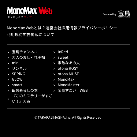
MonoMax Webとは？
運営会社
採用情報
プライバシーポリシー
利用規約
広告掲載について
宝島チャンネル
InRed
大人のおしゃれ手帖
sweet
mini
素敵なあの人
リンネル
otona ROSY
SPRiNG
otona MUSE
GLOW
MonoMax
smart
MonoMaster
田舎暮らしの本
宝島すごい！WEB
『このミステリーがすご
い！』大賞
© TAKARAJIMASHA,Inc. All Rights Reserved.