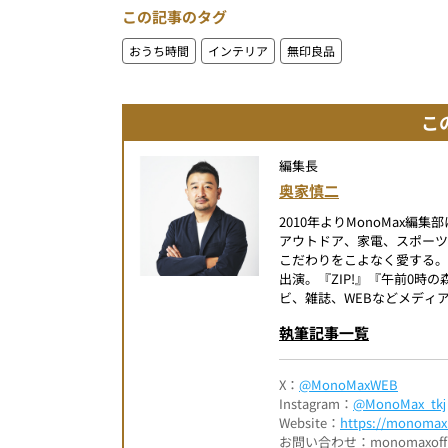
この記事のタグ
おうち時間
インテリア
無印良品
こ
編集長
奥家慎二
2010年よりMonoMax
アウトドア、家電、スポー
こだわりをこよなく愛する。
出演。『ZIP!』『午前0
ビ、雑誌、WEBなどメディ
執筆記事一覧
X：
@MonoMaxWEB
Instagram：
@MonoMax_tkj
Website：
https://monomax.
お問い合わせ：monomaxofficia