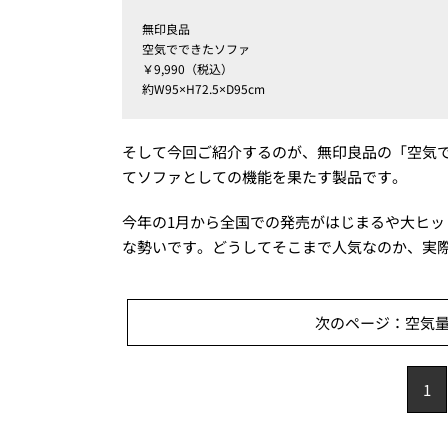
無印良品
空気でできたソファ
￥9,990（税込）
約W95×H72.5×D95cm
そして今回ご紹介するのが、無印良品の「空気
てソファとしての機能を果たす製品です。
今年の1月から全国での発売がはじまるや大ヒット
な勢いです。どうしてそこまで人気なのか、実
次のページ：空気
1