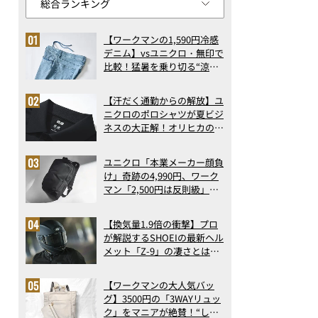
【ワークマンの1,590円冷感
デニム】vsユニクロ・無印で
比較！猛暑を乗り切る“涼感
ロングパンツ”3選を徹底解
剖。接触冷感から綿100%ま
【汗だく通勤からの解放】ユ
で決定版
ニクロのポロシャツが夏ビジ
ネスの大正解！オリヒカの透
け防止シャツも優秀。酷暑も
涼しい顔で働ける超快適ウエ
ユニクロ「本業メーカー顔負
アの実力
け」奇跡の4,990円、ワーク
マン「2,500円は反則級」凄
い万能バッグ…ほか【リュッ
クの人気記事ランキングベス
【換気量1.9倍の衝撃】プロ
ト3】（2026年6月版）
が解説するSHOEIの最新ヘル
メット「Z-9」の凄さとは？
浮き上がり13%減で高速ライ
ドも超快適な傑作フルフェイ
【ワークマンの大人気バッ
ス
グ】3500円の「3WAYリュッ
ク」をマニアが絶賛！“しご