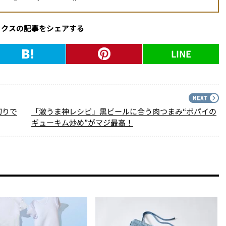
ックスの記事をシェアする
LINE
PREV
N
切りで
「激うま神レシピ」黒ビールに合う肉つまみ“ポパイの
ギューキム炒め”がマジ最高！