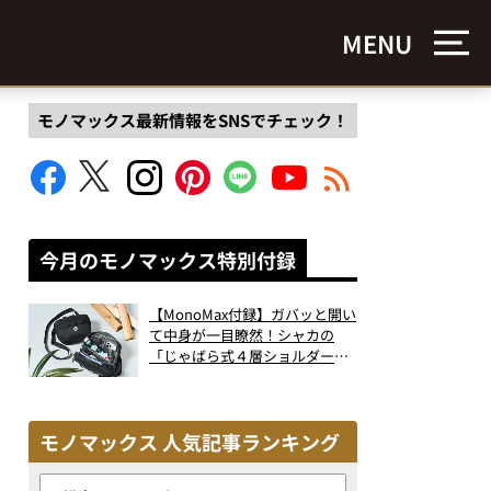
MENU
モノマックス最新情報をSNSでチェック！
今月のモノマックス特別付録
【MonoMax付録】ガバッと開い
て中身が一目瞭然！シャカの
「じゃばら式４層ショルダーバ
ッグ」は、出し入れのしやすさ
も過去最高レベルだった！
モノマックス 人気記事ランキング