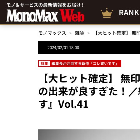
RANK
モノマックス
雑貨
2024/02/01 18:00
特集
編集長が注目する新作「コレ買いです」
【大ヒット確定】 無
の出来が良すぎた！／
す』Vol.41