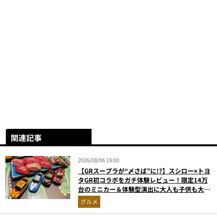
関連記事
2026/08/06 19:00
【GRスープラが“〆さば”に!?】スシロー×トヨ
タGR初コラボをガチ体験レビュー！限定14万
台のミニカー＆体験型演出に大人も子供も大興
奮間違いなし
グルメ