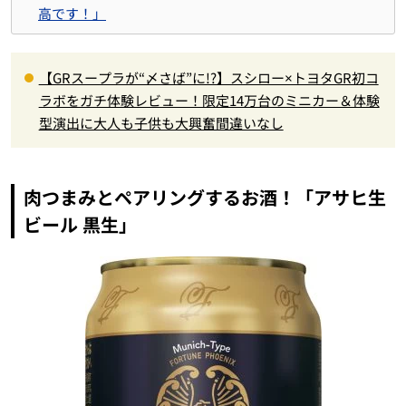
高です！」
【GRスープラが“〆さば”に!?】スシロー×トヨタGR初コ
ラボをガチ体験レビュー！限定14万台のミニカー＆体験
型演出に大人も子供も大興奮間違いなし
肉つまみとペアリングするお酒！「アサヒ生
ビール 黒生」