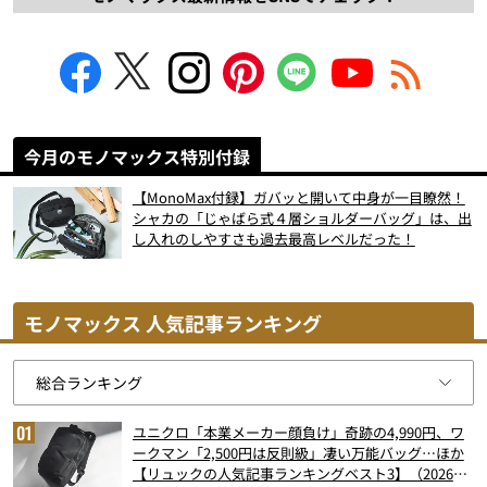
今月のモノマックス特別付録
【MonoMax付録】ガバッと開いて中身が一目瞭然！
シャカの「じゃばら式４層ショルダーバッグ」は、出
し入れのしやすさも過去最高レベルだった！
モノマックス 人気記事ランキング
ユニクロ「本業メーカー顔負け」奇跡の4,990円、ワ
ークマン「2,500円は反則級」凄い万能バッグ…ほか
【リュックの人気記事ランキングベスト3】（2026年