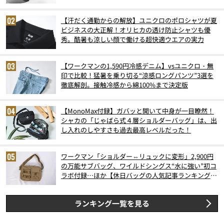
6月版）
【汗だく通勤からの解放】ユニクロのポロシャツが夏
ビジネスの大正解！オリヒカの透け防止シャツも優
秀。酷暑も涼しい顔で働ける超快適ウエアの実力
【ワークマンの1,590円冷感デニム】vsユニクロ・無
印で比較！猛暑を乗り切る“涼感ロングパンツ”3選を
徹底解剖。接触冷感から綿100%まで決定版
【MonoMax付録】ガバッと開いて中身が一目瞭然！
シャカの「じゃばら式４層ショルダーバッグ」は、出
し入れのしやすさも過去最高レベルだった！
ワークマン「ショルダー⇔リュックに変形」2,900円
の万能サブバッグ、ワイルドシングス“水に強い”初コ
ラボ付録…ほか【休日バッグの人気記事ランキングベ
スト3】（2026年6月版）
ランキング一覧を見る