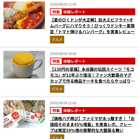
2026/08/05 12:00
特集
体験レポート
【夏のびくドンが大正解】巨大エビフライ×オ
ムバーグにハマりそう！びっくりドンキー夏限
定「トマト弾けるハンバーグ」を実食レビュー
グルメ
2026/08/04 19:00
特集
体験レポート
【130円の至福】永谷園の伝説スイーツ「モコ
モコ」が12年ぶり復活！ファン大歓喜のマグ
カップで作る絶品ケーキを食べたらやっぱり最
高にウマかった
グルメ
2026/08/04 12:00
特集
体験レポート
【価格バグ再び】ファミマが太っ腹すぎ！「お
値段そのまま45%増量」を実食レポ。クレー
プは推定59%増の衝撃的な大盤振る舞い
グルメ