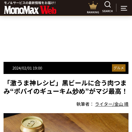
SEARCH
RANKING
2024/02/01 19:00
グルメ
「激うま神レシピ」黒ビールに合う肉つま
み“ポパイのギューキム炒め”がマジ最高！
執筆者：
ライター/金山 靖