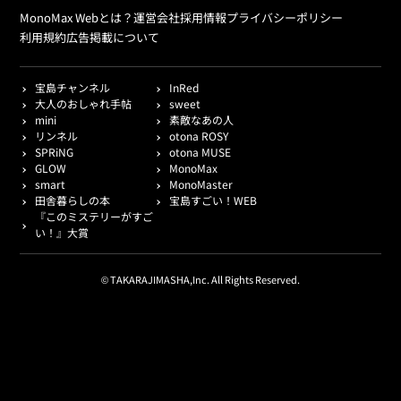
MonoMax Webとは？
運営会社
採用情報
プライバシーポリシー
利用規約
広告掲載について
宝島チャンネル
InRed
大人のおしゃれ手帖
sweet
mini
素敵なあの人
リンネル
otona ROSY
SPRiNG
otona MUSE
GLOW
MonoMax
smart
MonoMaster
田舎暮らしの本
宝島すごい！WEB
『このミステリーがすご
い！』大賞
© TAKARAJIMASHA,Inc. All Rights Reserved.