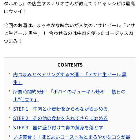
タルめし』の店主ヤスナリオさんが教えてくれるレシピは最高
にウマイ！
今回のお酒は、まろやかな味わいが人気のアサヒビール「アサ
ヒ生ビール 黒生」！ 合わせるのは牛肉を使ったゴージャス肉
つまみ！
CONTENTS
肉つまみとペアリングするお酒！「アサヒ生ビール 黒
生」
所要時間約5分！「ポパイのギューキム炒め “初日の
出”仕立て」
STEP 1 牛肉と小麦粉をからめながら炒める
STEP 2 その他の食材を入れてさらに炒める
STEP 3 器に盛り付けて卵の黄身を落とす
いざ実食！「ほどよいロースト香とまろやかなコクが最