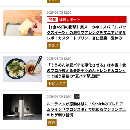
2026/08/03 12:00
特集
体験レポート
【1食45円の衝撃】業スーの神コスパ「1Lパッ
クスイーツ」の激ウマアレンジをマニアが実食
レポ！カスタードプリン、杏仁豆腐…夏休みの
おやつに最強すぎた
グルメ
2026/08/02 12:00
「そうめんは夏バテを悪化させる」は本当？食
のプロが教える最新そうめんトレンド＆コンビ
ニで揃う最強の“夏バテ撃退飯”
トピックス
2026/07/09 12:00
PR
ルーティンが感動体験に！Schickのプレミア
ムライン「プロジスタ」で始めるワンランク上
のヒゲ剃り習慣
雑貨