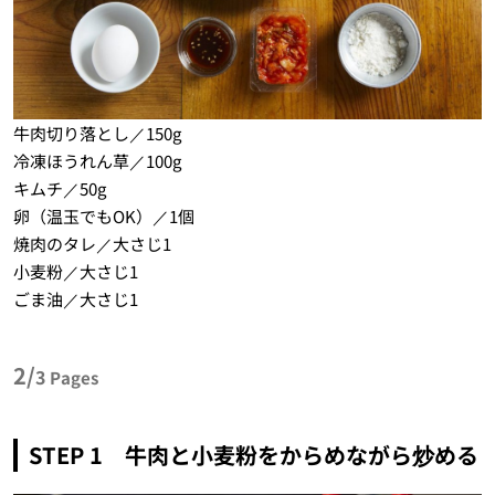
牛肉切り落とし／150g
冷凍ほうれん草／100g
キムチ／50g
卵（温玉でもOK）／1個
焼肉のタレ／大さじ1
小麦粉／大さじ1
ごま油／大さじ1
2/
3
Pages
STEP 1 牛肉と小麦粉をからめながら炒める