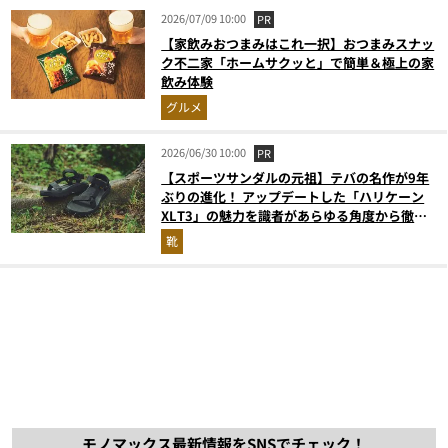
2026/07/09 10:00
PR
【家飲みおつまみはこれ一択】おつまみスナッ
ク不二家「ホームサクッと」で簡単＆極上の家
飲み体験
グルメ
2026/06/30 10:00
PR
【スポーツサンダルの元祖】テバの名作が9年
ぶりの進化！ アップデートした「ハリケーン
XLT3」の魅力を識者があらゆる角度から徹底
解説！
靴
モノマックス最新情報をSNSでチェック！