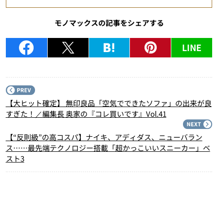
モノマックスの記事をシェアする
LINE
P
【大ヒット確定】 無印良品「空気でできたソファ」の出来が良
すぎた！／編集長 奥家の『コレ買いです』Vol.41
N
【“反則級”の高コスパ】ナイキ、アディダス、ニューバラン
ス……最先端テクノロジー搭載「超かっこいいスニーカー」ベ
スト3