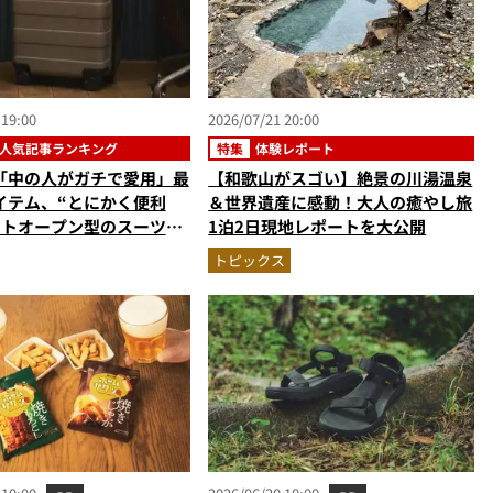
 19:00
2026/07/21 20:00
人気記事ランキング
特集
体験レポート
「中の人がガチで愛用」最
【和歌山がスゴい】絶景の川湯温泉
イテム、“とにかく便利
＆世界遺産に感動！大人の癒やし旅
ントオープン型のスーツケ
1泊2日現地レポートを大公開
か【旅バッグの人気記事ラ
トピックス
スト3】（2026年6月