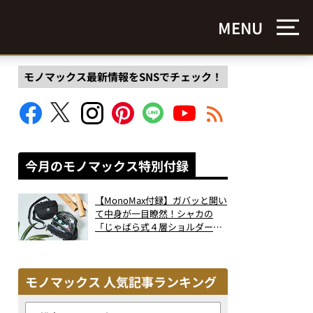
MENU
モノマックス最新情報をSNSでチェック！
今月のモノマックス特別付録
【MonoMax付録】ガバッと開い
て中身が一目瞭然！シャカの
「じゃばら式４層ショルダーバ
ッグ」は、出し入れのしやすさ
も過去最高レベルだった！
モノマックス 人気記事ランキング