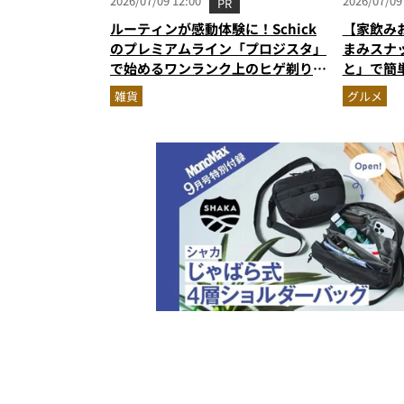
2026/07/09 12:00
2026/07/09
PR
ルーティンが感動体験に！Schick
【家飲み
のプレミアムライン「プロジスタ」
まみスナ
で始めるワンランク上のヒゲ剃り習
と」で簡
慣
雑貨
グルメ