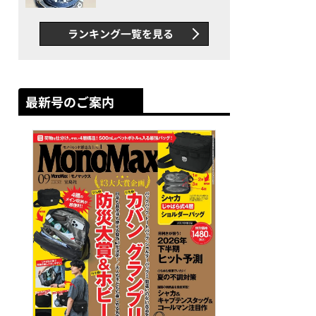
者が語る「GWR-B3000」最
新ムーブメントの衝撃
ランキング一覧を見る
最新号のご案内