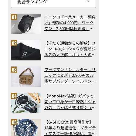
ユニクロ「本業メーカー顔負
け」奇跡の4,990円、ワーク
マン「2,500円は反則級」凄
い万能バッグ…ほか【リュッ
クの人気記事ランキングベス
【汗だく通勤からの解放】ユ
ト3】（2026年6月版）
ニクロのポロシャツが夏ビジ
ネスの大正解！オリヒカの透
け防止シャツも優秀。酷暑も
涼しい顔で働ける超快適ウエ
ワークマン「ショルダー⇔リ
アの実力
ュックに変形」2,900円の万
能サブバッグ、ワイルドシン
グス“水に強い”初コラボ付
録…ほか【休日バッグの人気
【MonoMax付録】ガバッと
記事ランキングベスト3】
開いて中身が一目瞭然！シャ
（2026年6月版）
カの「じゃばら式４層ショル
ダーバッグ」は、出し入れの
しやすさも過去最高レベルだ
【G-SHOCKの最高傑作か】
った！
18年ぶり超絶進化！グラビテ
ィマスター新作が凄い。開発