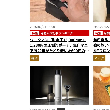
2026/07/24 15:00
2026/07/22
特集
月間人気記事ランキング
特集
月間
ワークマン「耐水圧15,000mm」
無印良品
1,280円の圧倒的ポーチ、無印マニ
強の旅ア
ア歴20年がたどり着いた690円の名
な”フロ
作…ほか【ポーチの人気記事ランキ
ース…ほ
雑貨
バッグ
ングベスト3】（2026年6月版）
ンキングベ
版）