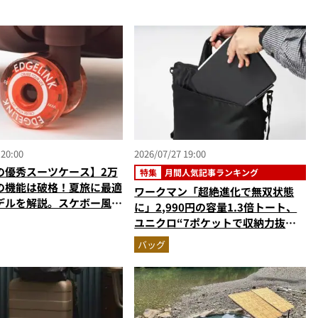
 20:00
2026/07/27 19:00
の優秀スーツケース】2万
特集
月間人気記事ランキング
の機能は破格！夏旅に最適
ワークマン「超絶進化で無双状態
デルを解説。スケボー風キ
に」2,990円の容量1.3倍トート、
も秀逸すぎる
ユニクロ“7ポケットで収納力抜
群”人気ショルダー…ほか【超収納
バッグ
バッグの人気記事ランキングベスト
3】（2026年6月版）