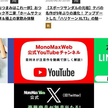
 10:00
2026/06/30 10:00
PR
PR
おつまみはこれ一択】おつ
【スポーツサンダルの元祖】テバの
ック不二家「ホームサクッ
名作が9年ぶりの進化！ アップデー
単＆極上の家飲み体験
トした「ハリケーン XLT3」の魅力
を識者があらゆる角度から徹底解
靴
説！