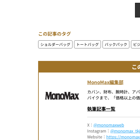
この記事のタグ
ショルダーバッグ
トートバッグ
バックパック
ビ
こ
MonoMax編集部
カバン、財布、腕時計、ア
バイクまで、「価格以上の価
執筆記事一覧
X：
@monomaxweb
Instagram：
@monomax_tkj
Website：
https://monomax.