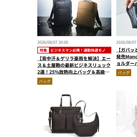
2026/08/07 20:00
2026/08/07
【ガバッ
特集
ビジネスマン必携！通勤快適モノ
発売Mon
【背中汗＆ゲリラ豪雨を解決】エー
ョルダー
ス＆土屋鞄の最新ビジネスリュック
500mL
2選！25%放熱向上バッグ＆高級防
バッグ
でベタつ
水レザーの全貌
バッグ