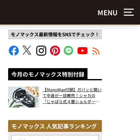
MENU
モノマックス最新情報をSNSでチェック！
今月のモノマックス特別付録
【MonoMax付録】ガバッと開い
て中身が一目瞭然！シャカの
「じゃばら式４層ショルダーバ
ッグ」は、出し入れのしやすさ
も過去最高レベルだった！
モノマックス 人気記事ランキング