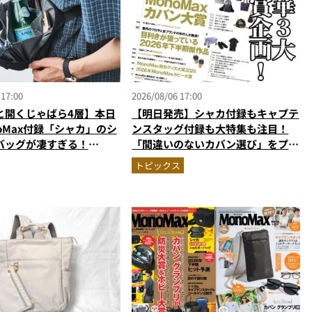
 17:00
2026/08/06 17:00
と開くじゃばら4層】本日
【明日発売】シャカ付録もキャプテ
oMax付録「シャカ」のシ
ンスタッグ付録も大特集も注目！
バッグが凄すぎる！
「間違いのないカバン選び」をプロ
ペット収納＆背面メッシュ
がジャッジ・MonoMax9月号の目
トピックス
かない
次を公開