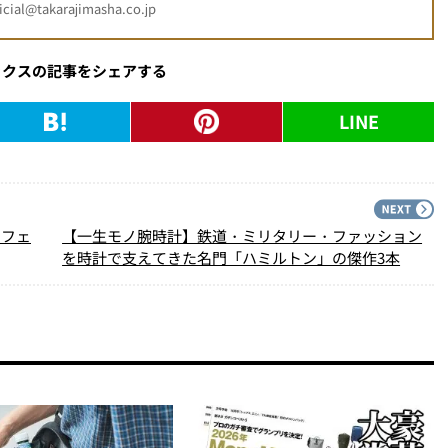
l@takarajimasha.co.jp
ックスの記事をシェアする
LINE
PREV
N
・フェ
【一生モノ腕時計】鉄道・ミリタリー・ファッション
を時計で支えてきた名門「ハミルトン」の傑作3本