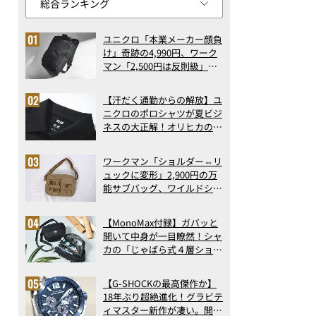
ユニクロ「本業メーカー顔負
け」奇跡の4,990円、ワーク
マン「2,500円は反則級」凄
い万能バッグ…ほか【リュッ
クの人気記事ランキングベス
【汗だく通勤からの解放】ユ
ト3】（2026年6月版）
ニクロのポロシャツが夏ビジ
ネスの大正解！オリヒカの透
け防止シャツも優秀。酷暑も
涼しい顔で働ける超快適ウエ
ワークマン「ショルダー⇔リ
アの実力
ュックに変形」2,900円の万
能サブバッグ、ワイルドシン
グス“水に強い”初コラボ付
録…ほか【休日バッグの人気
【MonoMax付録】ガバッと
記事ランキングベスト3】
開いて中身が一目瞭然！シャ
（2026年6月版）
カの「じゃばら式４層ショル
ダーバッグ」は、出し入れの
しやすさも過去最高レベルだ
【G-SHOCKの最高傑作か】
った！
18年ぶり超絶進化！グラビテ
ィマスター新作が凄い。開発