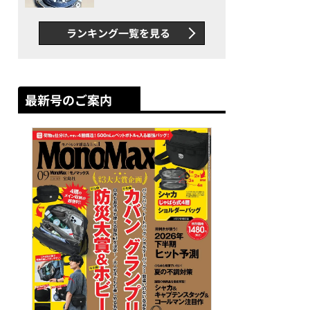
者が語る「GWR-B3000」最
新ムーブメントの衝撃
ランキング一覧を見る
最新号のご案内