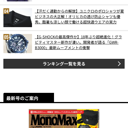
【汗だく通勤からの解放】ユニクロのポロシャツが夏
ビジネスの大正解！オリヒカの透け防止シャツも優
秀。酷暑も涼しい顔で働ける超快適ウエアの実力
【G-SHOCKの最高傑作か】18年ぶり超絶進化！グラ
ビティマスター新作が凄い。開発者が語る「GWR-
B3000」最新ムーブメントの衝撃
ランキング一覧を見る
最新号のご案内