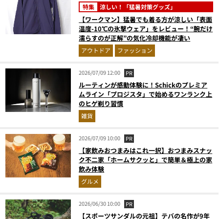
特集
涼しい！「猛暑対策グッズ」
【ワークマン】猛暑でも着る方が涼しい「表面
温度-10℃の氷撃ウェア」をレビュー！“腕だけ
濡らすのが正解”の気化冷却機能が凄い
アウトドア
ファッション
2026/07/09 12:00
PR
ルーティンが感動体験に！Schickのプレミア
ムライン「プロジスタ」で始めるワンランク上
のヒゲ剃り習慣
雑貨
2026/07/09 10:00
PR
【家飲みおつまみはこれ一択】おつまみスナッ
ク不二家「ホームサクッと」で簡単＆極上の家
飲み体験
グルメ
2026/06/30 10:00
PR
【スポーツサンダルの元祖】テバの名作が9年