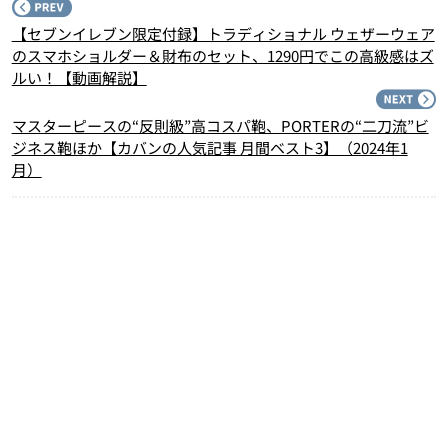
P
【セブンイレブン限定付録】トラディショナル ウェザーウェア
のスマホショルダー＆財布のセット、1290円でこの高級感はズ
ルい！【動画解説】
N
マスターピースの“反則級”高コスパ鞄、PORTERの“二刀流”ビ
ジネス鞄ほか【カバンの人気記事 月間ベスト3】（2024年1
月）