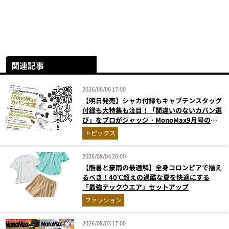
関連記事
2026/08/06 17:00
【明日発売】シャカ付録もキャプテンスタッグ
付録も大特集も注目！「間違いのないカバン選
び」をプロがジャッジ・MonoMax9月号の目
次を公開
トピックス
2026/08/04 20:00
【酷暑と豪雨の最適解】全身コロンビアで揃え
るべき！40℃超えの過酷な夏を快適にする
「最強テックウエア」セットアップ
ファッション
2026/08/03 17:00