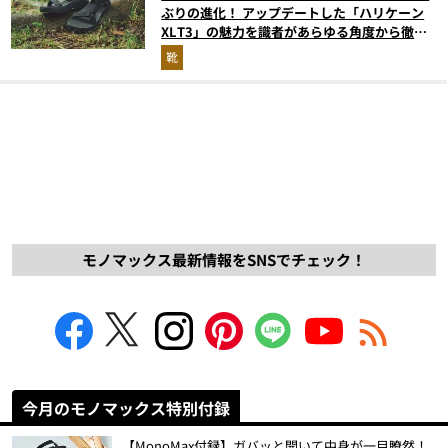
ぶりの進化！ アップデートした「ハリケーン
XLT3」の魅力を識者があらゆる角度から徹底
解説！
靴
モノマックス最新情報をSNSでチェック！
今月のモノマックス特別付録
【MonoMax付録】ガバッと開いて中身が一目瞭然！