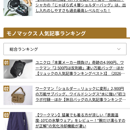
シャカの「じゃばら式４層ショルダーバッグ」は、出
し入れのしやすさも過去最高レベルだった！
モノマックス 人気記事ランキング
ユニクロ「本業メーカー顔負け」奇跡の4,990円、ワ
ークマン「2,500円は反則級」凄い万能バッグ…ほか
【リュックの人気記事ランキングベスト3】（2026年
6月版）
ワークマン「ショルダー⇔リュックに変形」2,900円
の万能サブバッグ、ワイルドシングス“水に強い”初コ
ラボ付録…ほか【休日バッグの人気記事ランキングベ
スト3】（2026年6月版）
【ワークマン】猛暑でも着る方が涼しい「表面温
度-10℃の氷撃ウェア」をレビュー！“腕だけ濡らすの
が正解”の気化冷却機能が凄い