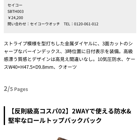
セイコー
SBTH003
￥24,200
問い合わせ：セイコーウオッチ TEL：0120-061-012
ストライプ模様を型打ちした金属ダイヤルに、3面カットのシ
ャープなバーインデックス、3時位置に日付表示を装備。高級
感漂う質感とデザインは高見え間違いなし。10気圧防水、ケー
スW40×H47.5×D9.8mm、クオーツ
2/
5
Pages
【反則級高コスパ02】2WAYで使える防水&
堅牢なロールトップバックパック