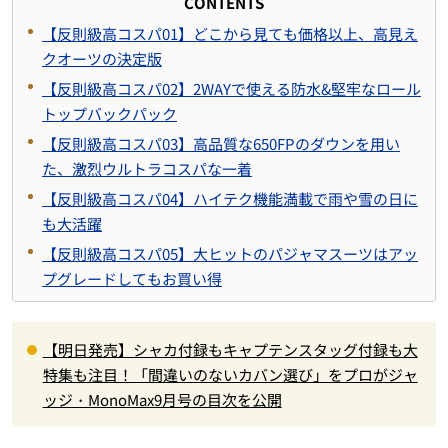
CONTENTS
【反則級高コスパ01】どこから見ても価格以上、高見え
クオーツの決定版
【反則級高コスパ02】2WAYで使える防水&堅牢なロール
トップバックパック
【反則級高コスパ03】高品質な650FPのダウンを用い
た、激烈ウルトラコスパな一着
【反則級高コスパ04】ハイテク機能満載で雨や雪の日に
も大活躍
【反則級高コスパ05】大ヒットのパジャマスーツはアッ
プグレードしてもお買い得
【明日発売】シャカ付録もキャプテンスタッグ付録も大
特集も注目！「間違いのないカバン選び」をプロがジャ
ッジ・MonoMax9月号の目次を公開