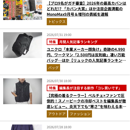
【プロ9名がガチ審査】2026年の最高カバンは
どれだ!? 「カバン大賞」ほか注目企画満載の
MonoMax9月号＆増刊の表紙を速報
トピックス
2026/07/31 19:00
特集
月間人気記事ランキング
ユニクロ「本業メーカー顔負け」奇跡の4,990
円、ワークマン「2,500円は反則級」凄い万能
バッグ…ほか【リュックの人気記事ランキング
ベスト3】（2026年6月版）
バッグ
2026/07/30 18:00
特集
編集長が注目する新作「コレ買いです」
【究極の着るクーラー】ペルチェ×ファンで圧
倒的！スノーピークの冷却ベストを編集長が徹
底レビュー。炎天下でも“寒さ”を味わえる本気
のギア『コレ買いです』Vol.172
アウトドア
ファッション
2026/07/28 18:00