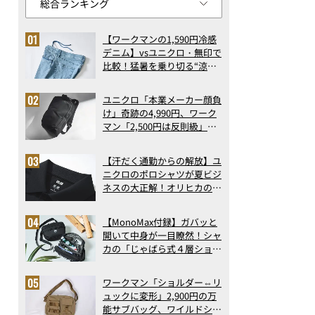
【ワークマンの1,590円冷感
デニム】vsユニクロ・無印で
比較！猛暑を乗り切る“涼感
ロングパンツ”3選を徹底解
剖。接触冷感から綿100%ま
ユニクロ「本業メーカー顔負
で決定版
け」奇跡の4,990円、ワーク
マン「2,500円は反則級」凄
い万能バッグ…ほか【リュッ
クの人気記事ランキングベス
【汗だく通勤からの解放】ユ
ト3】（2026年6月版）
ニクロのポロシャツが夏ビジ
ネスの大正解！オリヒカの透
け防止シャツも優秀。酷暑も
涼しい顔で働ける超快適ウエ
【MonoMax付録】ガバッと
アの実力
開いて中身が一目瞭然！シャ
カの「じゃばら式４層ショル
ダーバッグ」は、出し入れの
しやすさも過去最高レベルだ
ワークマン「ショルダー⇔リ
った！
ュックに変形」2,900円の万
能サブバッグ、ワイルドシン