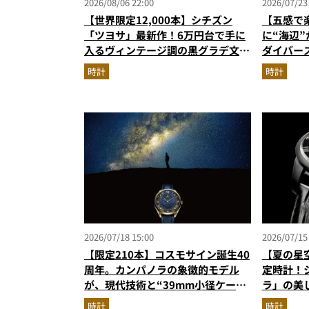
2026/08/06 22:00
2026/07/23
【世界限定12,000本】シチズン
【五感で
「ツヨサ」最新作！6万円台で手に
に“海辺”
入るヴィンテージ調の黒グラデ文字
ダイバー
盤が男心をくすぐる
ト」新世
時計
時計
品が揃う
2026/07/18 15:00
2026/07/15
【限定210本】コスモサイン誕生40
【夏の星
周年。カンパノラの象徴的モデル
定時計！
が、現代技術と“39mm小径ケー
ラ」の美
ス”でアップデート！
時計
時計