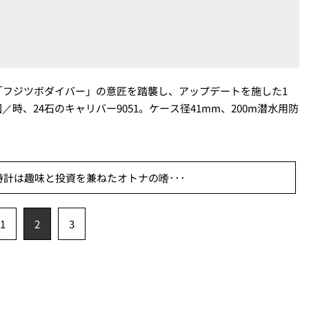
「フジツボダイバー」の意匠を踏襲し、アップデートを施した1
／時、24石のキャリバー9051。ケース径41mm、200m潜水用防
計は趣味と投資を兼ねたオトナの嗜･･･
1
2
3