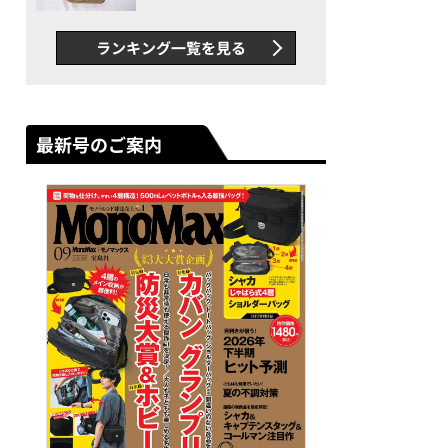
グス“水に強い”初コラボ付
録…ほか【休日バッグの人気
ランキング一覧を見る
記事ランキングベスト3】
（2026年6月版）
最新号のご案内