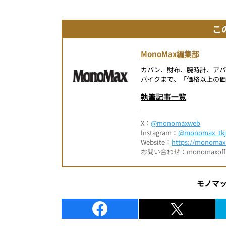
こ
MonoMax編集部
カバン、財布、腕時計、ア
バイクまで、「価格以上の価
執筆記事一覧
X：
@monomaxweb
Instagram：
@monomax_tkj
Website：
https://monomax.
お問い合わせ：monomaxofficia
モノマ