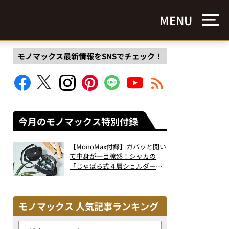
MENU
モノマックス最新情報をSNSでチェック！
今月のモノマックス特別付録
【MonoMax付録】ガバッと開い
て中身が一目瞭然！シャカの
「じゃばら式４層ショルダーバ
ッグ」は、出し入れのしやすさ
も過去最高レベルだった！
モノマックス 人気記事ランキング