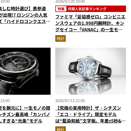
 19:00
2026/07/20 19:00
楽しむ時計選び】表参道
特集
月間人気記事ランキング
が出現!? ロンジンの人気
ファミマ「妥協感ゼロ」コンビニエ
ズ「ハイドロコンクエス
ンスウェアの1,998円腕時計、キン
代モデルの全種比較＆限定
グセイコー「VANAC」の一生モ
激アツ空間へ！
ノ…ほか【時計の人気記事ランキン
時計
グベスト3】（2026年6月版）
 15:00
2026/07/13 22:00
空を腕元に】一生モノの限
【究極の実用時計】ザ・シチズン
シチズン最高峰「カンパノ
「エコ・ドライブ」限定モデル
しすぎる“光条”モデル
は“藍染和紙”⽂字板。年差±5秒&永
久カレンダー搭載の一生モノ
時計