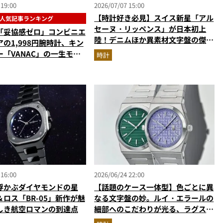
 19:00
2026/07/07 15:00
【時計好き必見】スイス新星「アル
人気記事ランキング
セーヌ・リッペンス」が日本初上
「妥協感ゼロ」コンビニエ
陸！デニムほか異素材文字盤の傑作
の1,998円腕時計、キン
を解説
「VANAC」の一生モ
時計
【時計の人気記事ランキン
】（2026年6月版）
 16:00
2026/06/24 22:00
浮かぶダイヤモンドの星
【話題のケース一体型】色ごとに異
ロス「BR-05」新作が魅
なる文字盤の妙。ルイ・エラールの
しき航空ロマンの到達点
細部へのこだわりが光る、ラグスポ
の新星「2340」