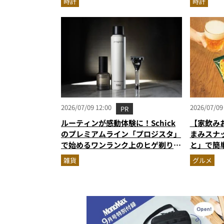
時計
時計
2026/07/09 12:00
2026/07/09
PR
ルーティンが感動体験に！Schick
【家飲み
のプレミアムライン「プロジスタ」
まみスナ
で始めるワンランク上のヒゲ剃り習
と」で簡
慣
雑貨
グルメ