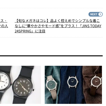
PREV
N
ース・
【旬なメガネはコレ】品よく控えめでシンプルな着こ
クの人
なしに“華やかさやモード感”をプラス！「JINS TODAY
24SPRING」に注目