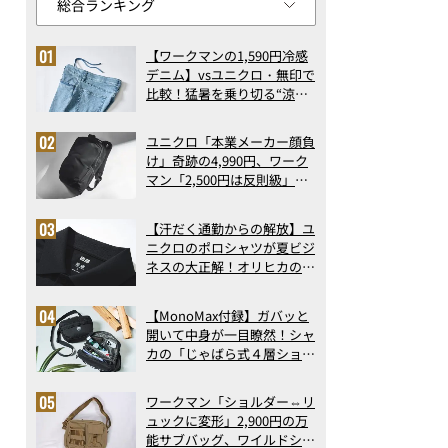
【ワークマンの1,590円冷感
デニム】vsユニクロ・無印で
比較！猛暑を乗り切る“涼感
ロングパンツ”3選を徹底解
剖。接触冷感から綿100%ま
ユニクロ「本業メーカー顔負
で決定版
け」奇跡の4,990円、ワーク
マン「2,500円は反則級」凄
い万能バッグ…ほか【リュッ
クの人気記事ランキングベス
【汗だく通勤からの解放】ユ
ト3】（2026年6月版）
ニクロのポロシャツが夏ビジ
ネスの大正解！オリヒカの透
け防止シャツも優秀。酷暑も
涼しい顔で働ける超快適ウエ
【MonoMax付録】ガバッと
アの実力
開いて中身が一目瞭然！シャ
カの「じゃばら式４層ショル
ダーバッグ」は、出し入れの
しやすさも過去最高レベルだ
ワークマン「ショルダー⇔リ
った！
ュックに変形」2,900円の万
能サブバッグ、ワイルドシン