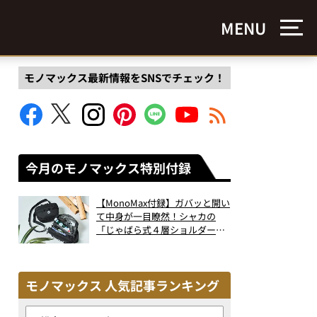
MENU
モノマックス最新情報をSNSでチェック！
今月のモノマックス特別付録
【MonoMax付録】ガバッと開い
て中身が一目瞭然！シャカの
「じゃばら式４層ショルダーバ
ッグ」は、出し入れのしやすさ
も過去最高レベルだった！
モノマックス 人気記事ランキング