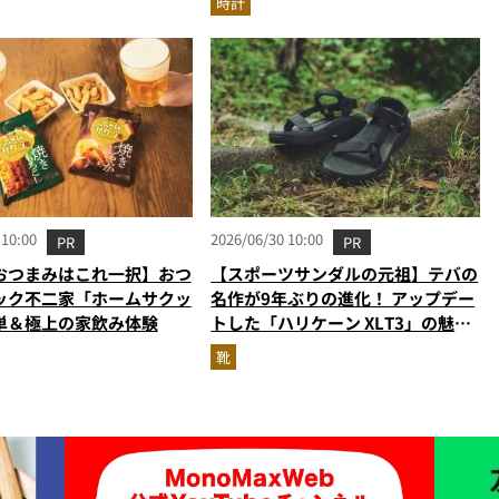
時計
 10:00
2026/06/30 10:00
PR
PR
おつまみはこれ一択】おつ
【スポーツサンダルの元祖】テバの
ック不二家「ホームサクッ
名作が9年ぶりの進化！ アップデー
単＆極上の家飲み体験
トした「ハリケーン XLT3」の魅力
を識者があらゆる角度から徹底解
靴
説！