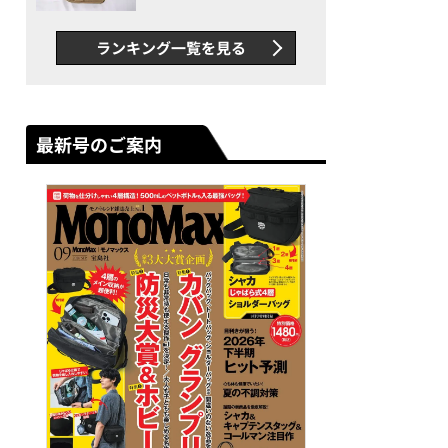
グス“水に強い”初コラボ付
録…ほか【休日バッグの人気
ランキング一覧を見る
記事ランキングベスト3】
（2026年6月版）
最新号のご案内