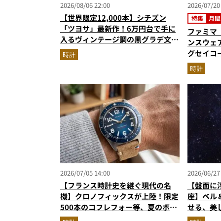
2026/08/06 22:00
2026/07/20
【世界限定12,000本】シチズン
特集
月間
「ツヨサ」最新作！6万円台で手に
ファミマ
入るヴィンテージ調の黒グラデ文字
ンスウェア
盤が男心をくすぐる
グセイコー
時計
ノ…ほか
時計
グベスト3
2026/07/05 14:00
2026/06/27
【フランス時計史を継ぐ現代の名
【盤面に
機】クロノフィックスが上陸！限定
座】ベル＆
500本のコフレフォー等、夏のボー
せる、美
ナスで狙う新作