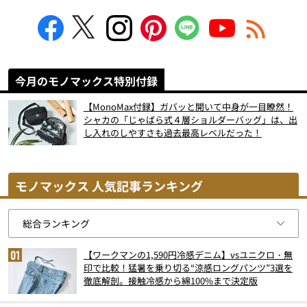
今月のモノマックス特別付録
【MonoMax付録】ガバッと開いて中身が一目瞭然！
シャカの「じゃばら式４層ショルダーバッグ」は、出
し入れのしやすさも過去最高レベルだった！
モノマックス 人気記事ランキング
【ワークマンの1,590円冷感デニム】vsユニクロ・無
印で比較！猛暑を乗り切る“涼感ロングパンツ”3選を
徹底解剖。接触冷感から綿100%まで決定版