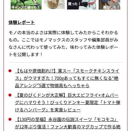
体験レポート
モノの本当のよさは実際に体験してみたからこそわかる
もの。ここではモノマックスのスタッフや編集部員がみ
なさんに代わって使ってみた、味わってみた体験レポー
トを公開します！
【もはや原価割れ!?】業スー「スモークチキンスライ
ス」がウマすぎた！700gあってもすぐに無くなる“絶
品アレンジ”5選で物価高もへっちゃら
【夏のびくドンが大正解】巨大エビフライ×オムバー
グにハマりそう！びっくりドンキー夏限定「トマト弾
けるハンバーグ」を実食レビュー
【130円の至福】永谷園の伝説スイーツ「モコモコ」
が12年ぶり復活！ファン大歓喜のマグカップで作る絶