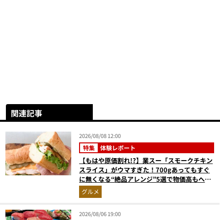
関連記事
2026/08/08 12:00
特集
体験レポート
【もはや原価割れ!?】業スー「スモークチキン
スライス」がウマすぎた！700gあってもすぐ
に無くなる“絶品アレンジ”5選で物価高もへっ
ちゃら
グルメ
2026/08/06 19:00