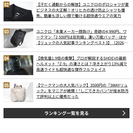
【汗だく通勤からの解放】ユニクロのポロシャツが夏
ビジネスの大正解！オリヒカの透け防止シャツも優
秀。酷暑も涼しい顔で働ける超快適ウエアの実力
ユニクロ「本業メーカー顔負け」奇跡の4,990円、ワ
ークマン「2,500円は反則級」凄い万能バッグ…ほか
【リュックの人気記事ランキングベスト3】（2026年
6月版）
【換気量1.9倍の衝撃】プロが解説するSHOEIの最新
ヘルメット「Z-9」の凄さとは？浮き上がり13%減で
高速ライドも超快適な傑作フルフェイス
【ワークマンの大人気バッグ】3500円の「3WAYリュ
ック」をマニアが絶賛！“しごできカバン”が撥水防汚
で評判以上に優秀だった
ランキング一覧を見る