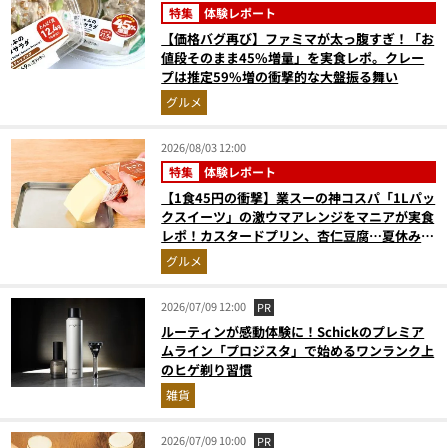
特集
体験レポート
【価格バグ再び】ファミマが太っ腹すぎ！「お
値段そのまま45%増量」を実食レポ。クレー
プは推定59%増の衝撃的な大盤振る舞い
グルメ
2026/08/03 12:00
特集
体験レポート
【1食45円の衝撃】業スーの神コスパ「1Lパッ
クスイーツ」の激ウマアレンジをマニアが実食
レポ！カスタードプリン、杏仁豆腐…夏休みの
おやつに最強すぎた
グルメ
2026/07/09 12:00
PR
ルーティンが感動体験に！Schickのプレミア
ムライン「プロジスタ」で始めるワンランク上
のヒゲ剃り習慣
雑貨
2026/07/09 10:00
PR