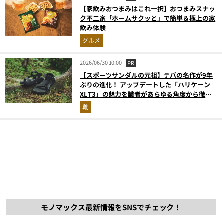
【家飲みおつまみはこれ一択】おつまみスナッ
ク不二家「ホームサクッと」で簡単＆極上の家
飲み体験
グルメ
2026/06/30 10:00
PR
【スポーツサンダルの元祖】テバの名作が9年
ぶりの進化！ アップデートした「ハリケーン
XLT3」の魅力を識者があらゆる角度から徹底
解説！
靴
モノマックス最新情報をSNSでチェック！