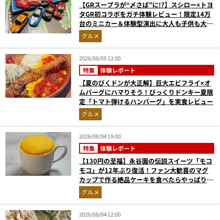
【GRスープラが“〆さば”に!?】スシロー×トヨ
タGR初コラボをガチ体験レビュー！限定14万
台のミニカー＆体験型演出に大人も子供も大興
奮間違いなし
グルメ
2026/08/05 12:00
特集
体験レポート
【夏のびくドンが大正解】巨大エビフライ×オ
ムバーグにハマりそう！びっくりドンキー夏限
定「トマト弾けるハンバーグ」を実食レビュー
グルメ
2026/08/04 19:00
特集
体験レポート
【130円の至福】永谷園の伝説スイーツ「モコ
モコ」が12年ぶり復活！ファン大歓喜のマグ
カップで作る絶品ケーキを食べたらやっぱり最
高にウマかった
グルメ
2026/08/04 12:00