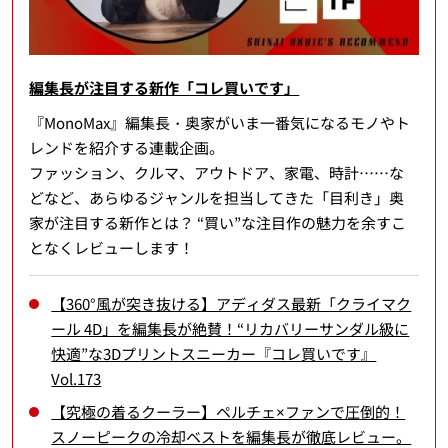
編集長が注目する新作「コレ買いです」
『MonoMax』編集長・奥家がいま一番気になるモノやト
レンドを紹介する連載企画。
ファッション、クルマ、アウトドア、家電、時計……な
どなど、あらゆるジャンルを担当してきた「目利き」奥
家が注目する新作とは？ “買い”な注目作の魅力を余すこ
となくレビューします！
【360°風が突き抜ける】アディダス最新「クライマク
ール 4D」を編集長が絶賛！“リカバリーサンダル級に
快適”な3Dプリントスニーカー『コレ買いです』
Vol.173
【究極の着るクーラー】ペルチェ×ファンで圧倒的！
スノーピークの冷却ベストを編集長が徹底レビュー。