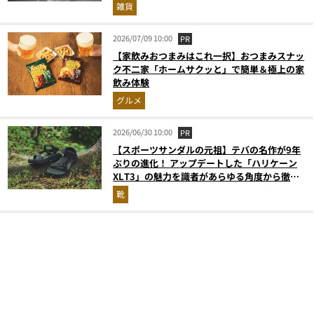
雑貨
2026/07/09 10:00
PR
【家飲みおつまみはこれ一択】おつまみスナッ
ク不二家「ホームサクッと」で簡単＆極上の家
飲み体験
グルメ
2026/06/30 10:00
PR
【スポーツサンダルの元祖】テバの名作が9年
ぶりの進化！ アップデートした「ハリケーン
XLT3」の魅力を識者があらゆる角度から徹底
解説！
靴