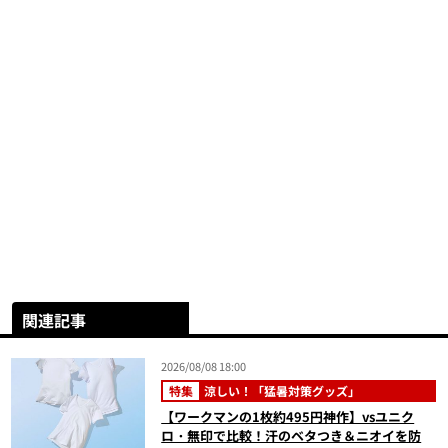
関連記事
2026/08/08 18:00
特集
涼しい！「猛暑対策グッズ」
【ワークマンの1枚約495円神作】vsユニク
ロ・無印で比較！汗のベタつき＆ニオイを防