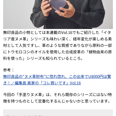
無印良品の小物としては本連載のVol.16でもご紹介した「イタ
リア産ヌメ革」シリーズも味わい深く、経年変化が楽しめる素
材として人気ですし、革のような質感でありながら原料の一部
にトウモロコシのオイルを使用した合成皮革の「植物由来の原
料を使った」シリーズも知られているところ。
参考：
無印良品の“ヌメ革財布”に惚れ惚れ、この出来でU8000円は驚
き！／編集長 奥家の「コレ買いです」Vol.16
今回の「手塗りヌメ革」は、それら既存のシリーズにはない特
徴を持つものとして定番化するんじゃないかと思っています。