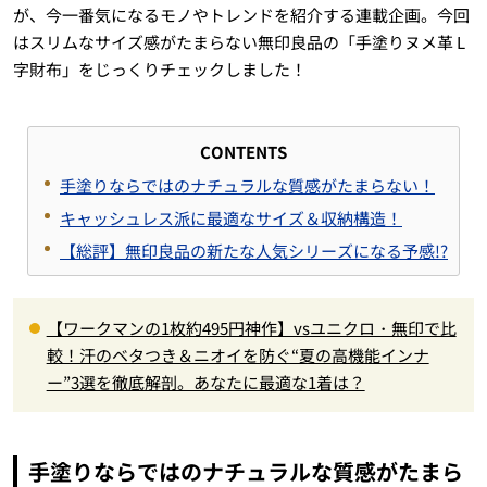
が、今一番気になるモノやトレンドを紹介する連載企画。今回
はスリムなサイズ感がたまらない無印良品の「手塗りヌメ革 L
字財布」をじっくりチェックしました！
CONTENTS
手塗りならではのナチュラルな質感がたまらない！
キャッシュレス派に最適なサイズ＆収納構造！
【総評】無印良品の新たな人気シリーズになる予感!?
【ワークマンの1枚約495円神作】vsユニクロ・無印で比
較！汗のベタつき＆ニオイを防ぐ“夏の高機能インナ
ー”3選を徹底解剖。あなたに最適な1着は？
手塗りならではのナチュラルな質感がたまら