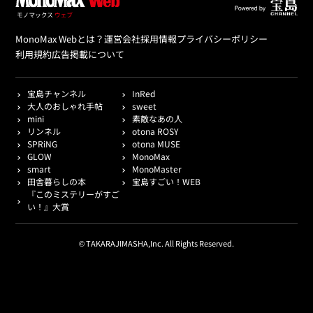
MonoMax Webとは？
運営会社
採用情報
プライバシーポリシー
利用規約
広告掲載について
宝島チャンネル
InRed
大人のおしゃれ手帖
sweet
mini
素敵なあの人
リンネル
otona ROSY
SPRiNG
otona MUSE
GLOW
MonoMax
smart
MonoMaster
田舎暮らしの本
宝島すごい！WEB
『このミステリーがすご
い！』大賞
© TAKARAJIMASHA,Inc. All Rights Reserved.