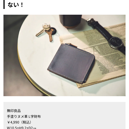
ない！
無印良品
手塗りヌメ革 L字財布
￥4,990（税込）
W10.5×H9.2×D2㎝