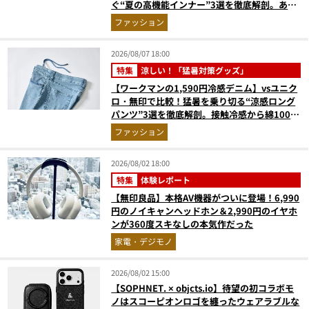
ぐ“夏の高機能インナー”3選を徹底解剖。あな
たに最適な1着は？
ファッション
2026/08/07 18:00
特集
涼しい！「猛暑対策グッズ」
【ワークマンの1,590円冷感デニム】vsユニク
ロ・無印で比較！猛暑を乗り切る“涼感ロング
パンツ”3選を徹底解剖。接触冷感から綿100%
まで決定版
ファッション
2026/08/02 18:00
特集
体験レポート
【無印良品】本格AV機器がついに登場！6,990
円のノイキャンヘッドホン＆2,990円のイヤホ
ンが360度スキなしの本気作だった
家電・デジモノ
2026/08/02 15:00
【SOPHNET. × objcts.io】待望の初コラボモ
ノはスコーピオンロゴを纏ったウェアラブルな