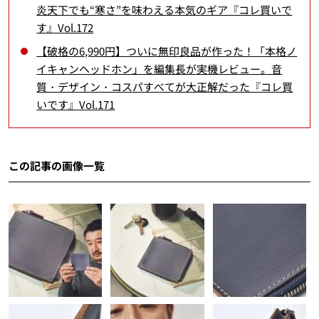
炎天下でも“寒さ”を味わえる本気のギア『コレ買いで
す』Vol.172
【破格の6,990円】ついに無印良品が作った！「本格ノ
イキャンヘッドホン」を編集長が実機レビュー。音
質・デザイン・コスパすべてが大正解だった『コレ買
いです』Vol.171
この記事の画像一覧