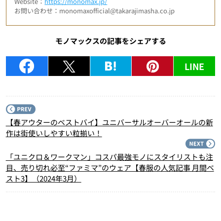
Website：
https://monomax.jp/
お問い合わせ：monomaxofficial@takarajimasha.co.jp
モノマックスの記事をシェアする
LINE
P
【春アウターのベストバイ】ユニバーサルオーバーオールの新
作は街使いしやすい粒揃い！
N
「ユニクロ＆ワークマン」コスパ最強モノにスタイリストも注
目、売り切れ必至“ファミマ”のウェア【春服の人気記事 月間ベ
スト3】（2024年3月）