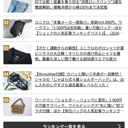
印で比較！猛暑を乗り切る“涼感ロングパンツ”3選を
徹底解剖。接触冷感から綿100%まで決定版
ユニクロ「本業メーカー顔負け」奇跡の4,990円、ワ
ークマン「2,500円は反則級」凄い万能バッグ…ほか
【リュックの人気記事ランキングベスト3】（2026年
6月版）
【汗だく通勤からの解放】ユニクロのポロシャツが夏
ビジネスの大正解！オリヒカの透け防止シャツも優
秀。酷暑も涼しい顔で働ける超快適ウエアの実力
【MonoMax付録】ガバッと開いて中身が一目瞭然！
シャカの「じゃばら式４層ショルダーバッグ」は、出
し入れのしやすさも過去最高レベルだった！
ワークマン「ショルダー⇔リュックに変形」2,900円
の万能サブバッグ、ワイルドシングス“水に強い”初コ
ラボ付録…ほか【休日バッグの人気記事ランキングベ
スト3】（2026年6月版）
ランキング一覧を見る