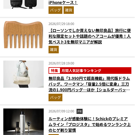
iPhoneケース！
バッグ
雑貨
2026/07/29 18:00
【ローソンでしか買えない無印良品】旅行に便
利な限定セットや話題のヘアコームが優秀！人
気ベスト3を無印マニアが解説
雑貨
2026/07/28 19:00
特集
月間人気記事ランキング
無印良品「3,990円で超高機能」現代版ドラム
バッグ、ワークマン「容量2.5倍に変身」三刀
流の1,900円バッグ…ほか【ショルダーバッグ
の人気記事ランキングベスト3】（2026年6月
バッグ
版）
2026/07/09 12:00
PR
ルーティンが感動体験に！Schickのプレミア
ムライン「プロジスタ」で始めるワンランク上
のヒゲ剃り習慣