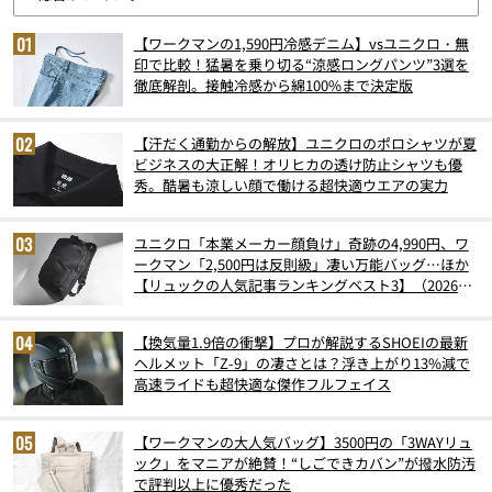
【ワークマンの1,590円冷感デニム】vsユニクロ・無
印で比較！猛暑を乗り切る“涼感ロングパンツ”3選を
徹底解剖。接触冷感から綿100%まで決定版
【汗だく通勤からの解放】ユニクロのポロシャツが夏
ビジネスの大正解！オリヒカの透け防止シャツも優
秀。酷暑も涼しい顔で働ける超快適ウエアの実力
ユニクロ「本業メーカー顔負け」奇跡の4,990円、ワ
ークマン「2,500円は反則級」凄い万能バッグ…ほか
【リュックの人気記事ランキングベスト3】（2026年
6月版）
【換気量1.9倍の衝撃】プロが解説するSHOEIの最新
ヘルメット「Z-9」の凄さとは？浮き上がり13%減で
高速ライドも超快適な傑作フルフェイス
【ワークマンの大人気バッグ】3500円の「3WAYリュ
ック」をマニアが絶賛！“しごできカバン”が撥水防汚
で評判以上に優秀だった