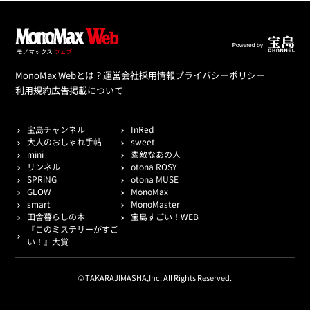
MonoMax Webとは？
運営会社
採用情報
プライバシーポリシー
利用規約
広告掲載について
宝島チャンネル
InRed
大人のおしゃれ手帖
sweet
mini
素敵なあの人
リンネル
otona ROSY
SPRiNG
otona MUSE
GLOW
MonoMax
smart
MonoMaster
田舎暮らしの本
宝島すごい！WEB
『このミステリーがすご
い！』大賞
© TAKARAJIMASHA,Inc. All Rights Reserved.