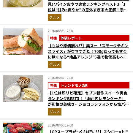
見!?パインおやつ実食ランキングベスト3「1
位は“甘み×爽やか”の意外すぎる大正解！手が
止まらない『かりんとう』」
グルメ
2026/08/08 12:00
特集
体験レポート
【もはや原価割れ!?】業スー「スモークチキン
スライス」がウマすぎた！700gあってもすぐ
に無くなる“絶品アレンジ”5選で物価高もへっ
ちゃら
グルメ
2026/08/07 12:00
特集
トレンドモノ3選
【1位は即リピ確定】セブン新作スイーツ実食
ランキングBEST3！「瀬戸内レモンケーキ」
が別格の美味さ…ショコラシフォンから塩バニ
ラプリンまで本気レビュー
グルメ
2026/08/06 19:00
【GRスープラが“〆さば”に!?】スシロー×トヨ