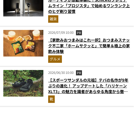
ムライン「プロジスタ」で始めるワンランク上
のヒゲ剃り習慣
雑貨
2026/07/09 10:00
PR
【家飲みおつまみはこれ一択】おつまみスナッ
ク不二家「ホームサクッと」で簡単＆極上の家
飲み体験
グルメ
2026/06/30 10:00
PR
【スポーツサンダルの元祖】テバの名作が9年
ぶりの進化！ アップデートした「ハリケーン
XLT3」の魅力を識者があらゆる角度から徹底
解説！
靴