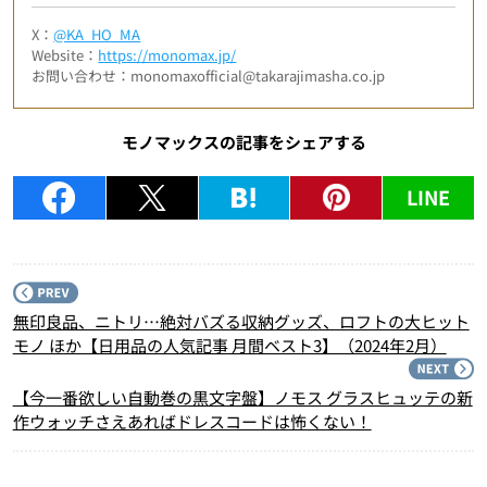
X：
@KA_HO_MA
Website：
https://monomax.jp/
お問い合わせ：monomaxofficial@takarajimasha.co.jp
モノマックスの記事をシェアする
LINE
P
無印良品、ニトリ…絶対バズる収納グッズ、ロフトの大ヒット
モノ ほか【日用品の人気記事 月間ベスト3】（2024年2月）
N
【今一番欲しい自動巻の黒文字盤】ノモス グラスヒュッテの新
作ウォッチさえあればドレスコードは怖くない！