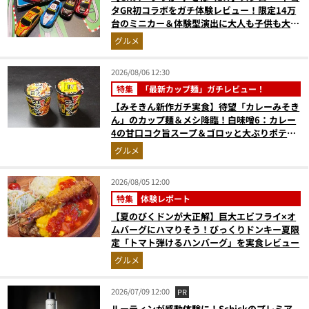
タGR初コラボをガチ体験レビュー！限定14万
台のミニカー＆体験型演出に大人も子供も大興
奮間違いなし
グルメ
2026/08/06 12:30
特集
「最新カップ麺」ガチレビュー！
【みそきん新作ガチ実食】待望「カレーみそき
ん」のカップ麺＆メシ降臨！白味噌6：カレー
4の甘口コク旨スープ＆ゴロッと大ぶりポテト
に歓喜
グルメ
2026/08/05 12:00
特集
体験レポート
【夏のびくドンが大正解】巨大エビフライ×オ
ムバーグにハマりそう！びっくりドンキー夏限
定「トマト弾けるハンバーグ」を実食レビュー
グルメ
2026/07/09 12:00
PR
ルーティンが感動体験に！Schickのプレミア