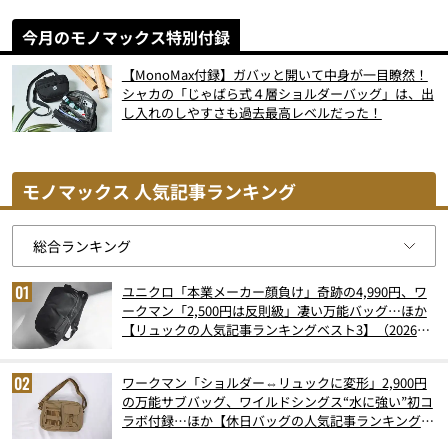
今月のモノマックス特別付録
【MonoMax付録】ガバッと開いて中身が一目瞭然！
シャカの「じゃばら式４層ショルダーバッグ」は、出
し入れのしやすさも過去最高レベルだった！
モノマックス 人気記事ランキング
ユニクロ「本業メーカー顔負け」奇跡の4,990円、ワ
ークマン「2,500円は反則級」凄い万能バッグ…ほか
【リュックの人気記事ランキングベスト3】（2026年
6月版）
ワークマン「ショルダー⇔リュックに変形」2,900円
の万能サブバッグ、ワイルドシングス“水に強い”初コ
ラボ付録…ほか【休日バッグの人気記事ランキングベ
スト3】（2026年6月版）