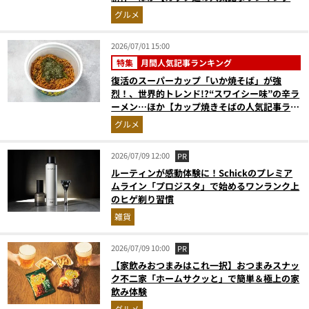
スト3】（2026年5月版）
グルメ
2026/07/01 15:00
特集
月間人気記事ランキング
復活のスーパーカップ「いか焼そば」が強
烈！、世界的トレンド!?“スワイシー味”の辛ラ
ーメン…ほか【カップ焼きそばの人気記事ラン
キングベスト3】（2026年5月版）
グルメ
2026/07/09 12:00
PR
ルーティンが感動体験に！Schickのプレミア
ムライン「プロジスタ」で始めるワンランク上
のヒゲ剃り習慣
雑貨
2026/07/09 10:00
PR
【家飲みおつまみはこれ一択】おつまみスナッ
ク不二家「ホームサクッと」で簡単＆極上の家
飲み体験
グルメ