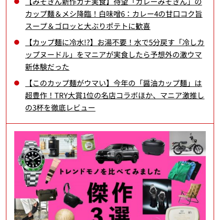
【みそきん新作ガチ実食】待望「カレーみそきん」の
カップ麺＆メシ降臨！白味噌6：カレー4の甘口コク旨
スープ＆ゴロッと大ぶりポテトに歓喜
【カップ麺に冷水!?】お湯不要！水で5分戻す「冷しカ
ップヌードル」をマニアが実食したら予想外の激ウマ
新体験だった
【このカップ麺がウマい】今年の「醤油カップ麺」は
超豊作！TRY大賞1位の名店コラボほか、マニア激推し
の3杯を徹底レビュー