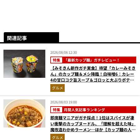
関連記事
2026/08/06 12:30
特集
「最新カップ麺」ガチレビュー！
【みそきん新作ガチ実食】待望「カレーみそき
ん」のカップ麺＆メシ降臨！白味噌6：カレー
4の甘口コク旨スープ＆ゴロッと大ぶりポテト
に歓喜
グルメ
2026/08/03 19:00
特集
月間人気記事ランキング
即席麺マニアがガチ採点！1位はスパイスが凄
い衝撃のカップヌードル、「理解を超えた味」
魔改造わかめラーメン…ほか【カップ麺の人気
記事ランキングベスト3】（2026年6月版）
グルメ