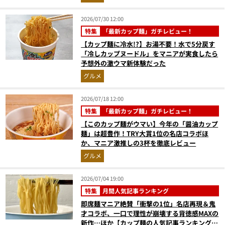
2026/07/30 12:00
特集
「最新カップ麺」ガチレビュー！
【カップ麺に冷水!?】お湯不要！水で5分戻す
「冷しカップヌードル」をマニアが実食したら
予想外の激ウマ新体験だった
グルメ
2026/07/18 12:00
特集
「最新カップ麺」ガチレビュー！
【このカップ麺がウマい】今年の「醤油カップ
麺」は超豊作！TRY大賞1位の名店コラボほ
か、マニア激推しの3杯を徹底レビュー
グルメ
2026/07/04 19:00
特集
月間人気記事ランキング
即席麺マニア絶賛「衝撃の1位」名店再現＆鬼
才コラボ、一口で理性が崩壊する背徳感MAXの
新作…ほか【カップ麺の人気記事ランキングベ