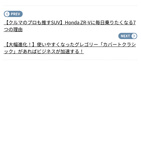
P
【クルマのプロも推すSUV】Honda ZR-Vに毎日乗りたくなる7
つの理由
N
【大幅進化！】使いやすくなったグレゴリー「カバートクラシ
ック」があればビジネスが加速する！