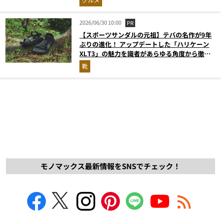
2026/06/30 10:00
PR
【スポーツサンダルの元祖】テバの名作が9年
ぶりの進化！ アップデートした「ハリケーン
XLT3」の魅力を識者があらゆる角度から徹底
解説！
靴
モノマックス最新情報をSNSでチェック！