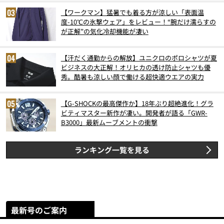
【ワークマン】猛暑でも着る方が涼しい「表面温
度-10℃の氷撃ウェア」をレビュー！“腕だけ濡らすの
が正解”の気化冷却機能が凄い
【汗だく通勤からの解放】ユニクロのポロシャツが夏
ビジネスの大正解！オリヒカの透け防止シャツも優
秀。酷暑も涼しい顔で働ける超快適ウエアの実力
【G-SHOCKの最高傑作か】18年ぶり超絶進化！グラ
ビティマスター新作が凄い。開発者が語る「GWR-
B3000」最新ムーブメントの衝撃
ランキング一覧を見る
最新号のご案内