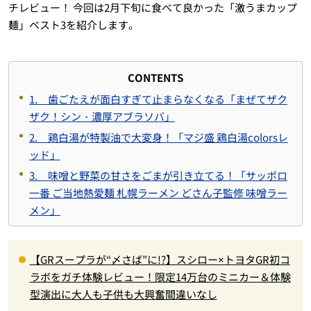
チレビュー！ 今回は2月下旬に食べて良かった「激うまカップ
麺」ベスト3を紹介します。
CONTENTS
1. 歯ごたえが面白すぎて止まらなくなる「まぜてザク
ザク！シン・濃厚アブラソバ」
2. 鶏白湯が特製油で大変身！「マジ盛 鶏白湯colorsレ
ッド」
3. 味噌と野菜の甘さをごまが引き立てる！「サッポロ
一番 ご当地熱愛麺 札幌ラーメン どさん子監修 味噌ラー
メン」
【GRスープラが“〆さば”に!?】スシロー×トヨタGR初コ
ラボをガチ体験レビュー！限定14万台のミニカー＆体験
型演出に大人も子供も大興奮間違いなし