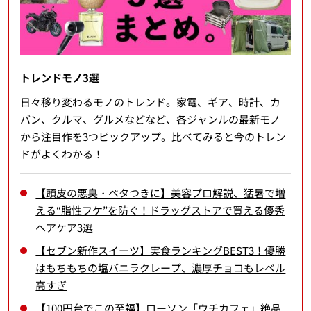
トレンドモノ3選
日々移り変わるモノのトレンド。家電、ギア、時計、カ
バン、クルマ、グルメなどなど、各ジャンルの最新モノ
から注目作を3つピックアップ。比べてみると今のトレン
ドがよくわかる！
【頭皮の悪臭・ベタつきに】美容プロ解説、猛暑で増
える“脂性フケ”を防ぐ！ドラッグストアで買える優秀
ヘアケア3選
【セブン新作スイーツ】実食ランキングBEST3！優勝
はもちもちの塩バニラクレープ、濃厚チョコもレベル
高すぎ
【100円台でこの至福】ローソン「ウチカフェ」絶品