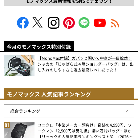
モノマックス最新情報をSNSでチェック！
今月のモノマックス特別付録
【MonoMax付録】ガバッと開いて中身が一目瞭然！
シャカの「じゃばら式４層ショルダーバッグ」は、出
し入れのしやすさも過去最高レベルだった！
モノマックス 人気記事ランキング
ユニクロ「本業メーカー顔負け」奇跡の4,990円、ワ
ークマン「2,500円は反則級」凄い万能バッグ…ほか
【リュックの人気記事ランキングベスト3】（2026年