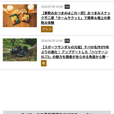
2026/07/09 10:00
PR
【家飲みおつまみはこれ一択】おつまみスナッ
ク不二家「ホームサクッと」で簡単＆極上の家
飲み体験
グルメ
2026/06/30 10:00
PR
【スポーツサンダルの元祖】テバの名作が9年
ぶりの進化！ アップデートした「ハリケーン
XLT3」の魅力を識者があらゆる角度から徹底
解説！
靴