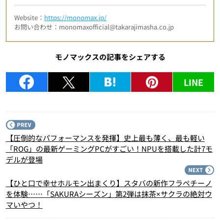
Website：
https://monomax.jp/
お問い合わせ：monomaxofficial@takarajimasha.co.jp
モノマックスの記事をシェアする
LINE
P
【圧倒的なパフォーマンスを発揮】史上最も薄く、最も軽い
「ROG」の最新ゲーミングPCがすごい！NPUを搭載した計7モ
デルが登場
N
【ひと口で幸せホルモン出まくり】スタバの新作フラペチーノ
を体験……「SAKURAシーズン」第2弾は抹茶×サクラの絶対ウ
マいやつ！