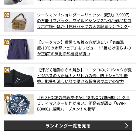
6月版）
ワークマン「ショルダー⇔リュックに変形」2,900円
の万能サブバッグ、ワイルドシングス“水に強い”初コ
ラボ付録…ほか【休日バッグの人気記事ランキングベ
スト3】（2026年6月版）
【ワークマン】猛暑でも着る方が涼しい「表面温
度-10℃の氷撃ウェア」をレビュー！“腕だけ濡らすの
が正解”の気化冷却機能が凄い
【汗だく通勤からの解放】ユニクロのポロシャツが夏
ビジネスの大正解！オリヒカの透け防止シャツも優
秀。酷暑も涼しい顔で働ける超快適ウエアの実力
【G-SHOCKの最高傑作か】18年ぶり超絶進化！グラ
ビティマスター新作が凄い。開発者が語る「GWR-
B3000」最新ムーブメントの衝撃
ランキング一覧を見る