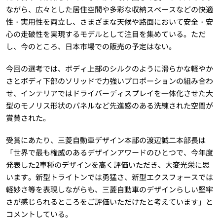
ながら、広々とした居住空間や多彩な収納スペースなどの快適
性・実用性を両立し、さまざまな天候や路面において安全・安
心の走破性を実現するモデルとして注目を集めている。ただ
し、今のところ、日本市場での販売の予定はない。
今回の選考では、ボディ上部のシルクのように滑らかな軽やか
さとボディ下部のソリッドで力強いプロポーションの組み合わ
せ、インテリアではドライバーディスプレイを一体化させた大
型のモノリス形状のパネルなど先進感のある洗練された空間が
賞賛された。
受賞にあたり、三菱自動車デザイン本部の渡辺誠二本部長は
「世界で最も権威のあるデザインアワードのひとつで、今年度
発表した2車種のデザインを高く評価いただき、大変光栄に思
います。新型トライトンでは勇猛さ、新型エクスフォースでは
軽妙さ等を表現しながらも、三菱自動車のデザインらしい堅牢
さが感じられるところをご評価いただけたと考えています」と
コメントしている。