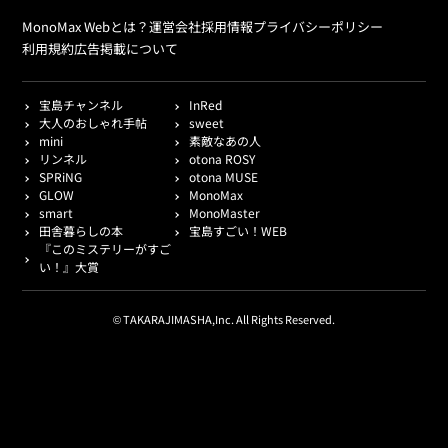
MonoMax Webとは？
運営会社
採用情報
プライバシーポリシー
利用規約
広告掲載について
宝島チャンネル
InRed
大人のおしゃれ手帖
sweet
mini
素敵なあの人
リンネル
otona ROSY
SPRiNG
otona MUSE
GLOW
MonoMax
smart
MonoMaster
田舎暮らしの本
宝島すごい！WEB
『このミステリーがすご
い！』大賞
© TAKARAJIMASHA,Inc. All Rights Reserved.