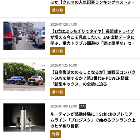
ほか【クルマの人気記事ランキングベスト3】
（2026年6月版）
乗り物
2026/07/28 07:00
【1位はぶっちぎりでタイヤ】長距離ドライブ
が増える今こそ見直したい。JAF出動データに
学ぶ、重大トラブル回避の「実は簡単な」セル
フメンテ術
乗り物
2026/07/25 10:00
【日産復活ののろしとなるか】激戦区コンパク
トSUVを制するか？第3世代e-POWER搭載
「新型キックス」の全貌に迫る
乗り物
2026/07/09 12:00
PR
ルーティンが感動体験に！Schickのプレミア
ムライン「プロジスタ」で始めるワンランク上
のヒゲ剃り習慣
雑貨