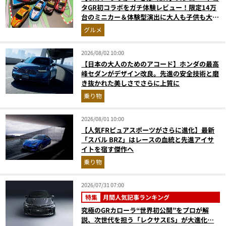
タGR初コラボをガチ体験レビュー！限定14万
台のミニカー＆体験型演出に大人も子供も大興
奮間違いなし
グルメ
2026/08/02 10:00
【日本の大人のためのアコード】ホンダの最高
峰セダンがデザイン改良。先進の安全技術と磨
き抜かれた美しさでさらに上質に
乗り物
2026/08/01 10:00
【人気FRピュアスポーツがさらに進化】最新
「スバル BRZ」はレースの血統と先進アイサ
イトを宿す傑作へ
乗り物
2026/07/31 07:00
特集
月間人気記事ランキング
究極のGRカローラ“世界初公開”をプロが解
説、次世代を担う「レクサスES」が大進化…