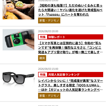
2026/08/05 19:00
【昭和の漢も陥落!?】ただのぬいぐるみと思っ
たら大間違い！ヤバい進化を遂げた育成型AIペ
ット「Fuzozo」にハートを奪われた
家電・デジモノ
2026/08/03 20:00
特集
体験レポート
【スマホ写真とは圧倒的に違う】令和の“写ル
ンです”を再体験！強烈なエモさと「コンビニ
発送＆アプリ受け取り」が唯一無二で楽しすぎ
た
雑貨
2026/08/03 15:00
特集
月間人気記事ランキング
レイバンからついに！“完成度が異常”なスマー
トグラス、美しすぎる限定「IQOS ILUMA i」
…ほか【ガジェットの人気記事ランキングベス
ト3】（2026年6月版）
家電・デジモノ