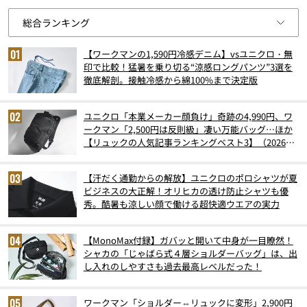
【ワークマンの1,590円冷感デニム】vsユニクロ・無
印で比較！猛暑を乗り切る“涼感ロングパンツ”3選を
徹底解剖。接触冷感から綿100%まで決定版
ユニクロ「本業メーカー顔負け」奇跡の4,990円、ワ
ークマン「2,500円は反則級」凄い万能バッグ…ほか
【リュックの人気記事ランキングベスト3】（2026年
6月版）
【汗だく通勤からの解放】ユニクロのポロシャツが夏
ビジネスの大正解！オリヒカの透け防止シャツも優
秀。酷暑も涼しい顔で働ける超快適ウエアの実力
【MonoMax付録】ガバッと開いて中身が一目瞭然！
シャカの「じゃばら式４層ショルダーバッグ」は、出
し入れのしやすさも過去最高レベルだった！
ワークマン「ショルダー⇔リュックに変形」2,900円