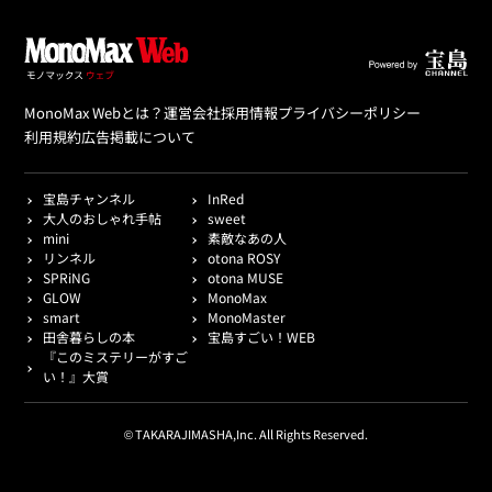
MonoMax Webとは？
運営会社
採用情報
プライバシーポリシー
利用規約
広告掲載について
宝島チャンネル
InRed
大人のおしゃれ手帖
sweet
mini
素敵なあの人
リンネル
otona ROSY
SPRiNG
otona MUSE
GLOW
MonoMax
smart
MonoMaster
田舎暮らしの本
宝島すごい！WEB
『このミステリーがすご
い！』大賞
© TAKARAJIMASHA,Inc. All Rights Reserved.