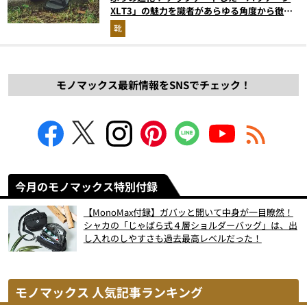
XLT3」の魅力を識者があらゆる角度から徹底
解説！
靴
モノマックス最新情報をSNSでチェック！
今月のモノマックス特別付録
【MonoMax付録】ガバッと開いて中身が一目瞭然！
シャカの「じゃばら式４層ショルダーバッグ」は、出
し入れのしやすさも過去最高レベルだった！
モノマックス 人気記事ランキング