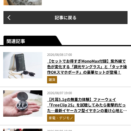
記事に戻る
関連記事
2026/08/08 17:00
【セットでお得すぎMonoMax付録】紫外線で
色が変化する「調光サングラス」と「タッチ操
作OKスマホポーチ」の豪華セットが登場！
雑貨
2026/08/07 19:00
【片耳5.1gの無重力体験】ファーウェイ
「FreeClip 2S」を試聴してみたら衝撃的だっ
た…最新イヤーカフ型イヤホンの着け心地とAI
技術に感動
家電・デジモノ