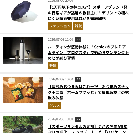
2026/08/02 20:00
【1万円以下の神コスパ】スポーツブランド発
の日常ギアが猛暑の救世主に！デサントの壊れ
にくい晴雨兼用傘ほかを徹底解説
ファッション
雑貨
2026/07/09 12:00
PR
ルーティンが感動体験に！Schickのプレミア
ムライン「プロジスタ」で始めるワンランク上
のヒゲ剃り習慣
雑貨
2026/07/09 10:00
PR
【家飲みおつまみはこれ一択】おつまみスナッ
ク不二家「ホームサクッと」で簡単＆極上の家
飲み体験
グルメ
2026/06/30 10:00
PR
【スポーツサンダルの元祖】テバの名作が9年
ぶりの進化！ アップデートした「ハリケーン