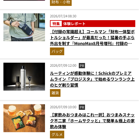
財布・小物
2026/07/24 08:30
特集
体験レポート
【付録の常識超え】コールマン「財布一体型ボ
トルショルダー」が最高だった！猛暑の手ぶら
外出を制す『MonoMax8月号増刊』付録の実
力をスタイリストが徹底レポ
バッグ
2026/07/09 12:00
PR
ルーティンが感動体験に！Schickのプレミア
ムライン「プロジスタ」で始めるワンランク上
のヒゲ剃り習慣
雑貨
2026/07/09 10:00
PR
【家飲みおつまみはこれ一択】おつまみスナッ
ク不二家「ホームサクッと」で簡単＆極上の家
飲み体験
グルメ