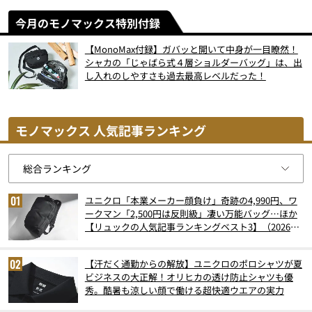
今月のモノマックス特別付録
【MonoMax付録】ガバッと開いて中身が一目瞭然！
シャカの「じゃばら式４層ショルダーバッグ」は、出
し入れのしやすさも過去最高レベルだった！
モノマックス 人気記事ランキング
ユニクロ「本業メーカー顔負け」奇跡の4,990円、ワ
ークマン「2,500円は反則級」凄い万能バッグ…ほか
【リュックの人気記事ランキングベスト3】（2026年
6月版）
【汗だく通勤からの解放】ユニクロのポロシャツが夏
ビジネスの大正解！オリヒカの透け防止シャツも優
秀。酷暑も涼しい顔で働ける超快適ウエアの実力