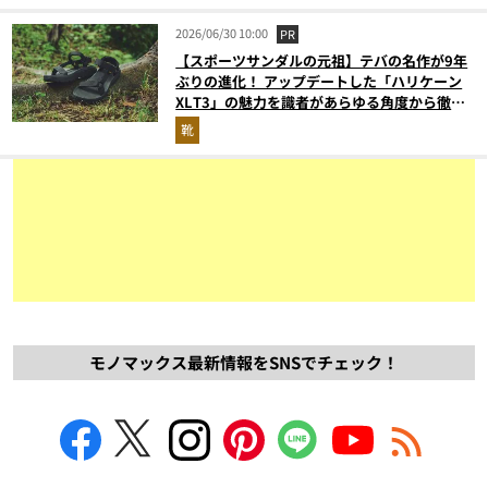
2026/06/30 10:00
PR
【スポーツサンダルの元祖】テバの名作が9年
ぶりの進化！ アップデートした「ハリケーン
XLT3」の魅力を識者があらゆる角度から徹底
解説！
靴
モノマックス最新情報をSNSでチェック！