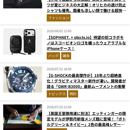
ツが夏ビジネスの大正解！オリヒカの透け防止
シャツも優秀。酷暑も涼しい顔で働ける超快適
ウエアの実力
ファッション
2026/08/02 15:00
【SOPHNET. × objcts.io】待望の初コラボモ
ノはスコーピオンロゴを纏ったウェアラブルな
iPhoneケース！
バッグ
雑貨
2026/07/31 18:00
【G-SHOCKの最高傑作か】18年ぶり超絶進
化！グラビティマスター新作が凄い。開発者が
語る「GWR-B3000」最新ムーブメントの衝撃
トピックス
時計
2026/07/25 22:00
【英国王室御用達に別注】エッティンガーの限
定モデルが伊勢丹新宿メンズ館に登場！「ボト
ルグリーン＆ネイビー」2色の最高峰レザーグ
ッズに注目