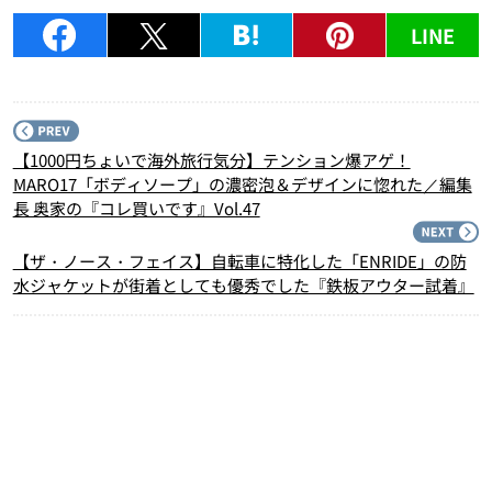
LINE
P
【1000円ちょいで海外旅行気分】テンション爆アゲ！
MARO17「ボディソープ」の濃密泡＆デザインに惚れた／編集
長 奥家の『コレ買いです』Vol.47
N
【ザ・ノース・フェイス】自転車に特化した「ENRIDE」の防
水ジャケットが街着としても優秀でした『鉄板アウター試着』