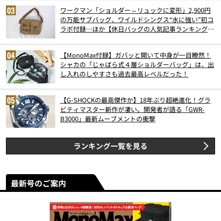
ワークマン「ショルダー⇔リュックに変形」2,900円
の万能サブバッグ、ワイルドシングス“水に強い”初コ
ラボ付録…ほか【休日バッグの人気記事ランキングベ
スト3】（2026年6月版）
【MonoMax付録】ガバッと開いて中身が一目瞭然！
シャカの「じゃばら式４層ショルダーバッグ」は、出
し入れのしやすさも過去最高レベルだった！
【G-SHOCKの最高傑作か】18年ぶり超絶進化！グラ
ビティマスター新作が凄い。開発者が語る「GWR-
B3000」最新ムーブメントの衝撃
ランキング一覧を見る
最新号のご案内