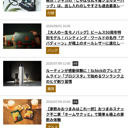
瞭然！シャカの「じゃばら式４層ショルダーバ
ッグ」は、出し入れのしやすさも過去最高レベ
ルだった！
付録
2026/08/01 16:00
【大人の一生モノバッグ】ビームス50周年特
別モデル！ハンティング・ワールドの名作「ア
バディーン」が極上のオールレザーに進化して
登場
バッグ
2026/07/09 12:00
PR
ルーティンが感動体験に！Schickのプレミア
ムライン「プロジスタ」で始めるワンランク上
のヒゲ剃り習慣
雑貨
2026/07/09 10:00
PR
【家飲みおつまみはこれ一択】おつまみスナッ
ク不二家「ホームサクッと」で簡単＆極上の家
飲み体験
グルメ