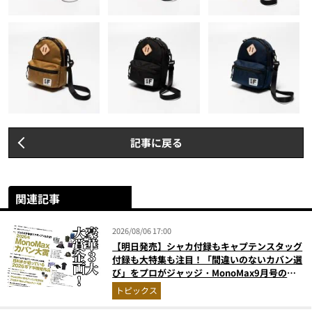
記事に戻る
関連記事
2026/08/06 17:00
【明日発売】シャカ付録もキャプテンスタッグ
付録も大特集も注目！「間違いのないカバン選
び」をプロがジャッジ・MonoMax9月号の目
次を公開
トピックス