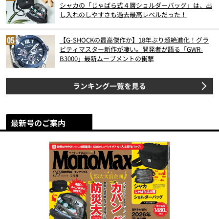
シャカの「じゃばら式４層ショルダーバッグ」は、出
し入れのしやすさも過去最高レベルだった！
【G-SHOCKの最高傑作か】18年ぶり超絶進化！グラ
ビティマスター新作が凄い。開発者が語る「GWR-
B3000」最新ムーブメントの衝撃
ランキング一覧を見る
最新号のご案内