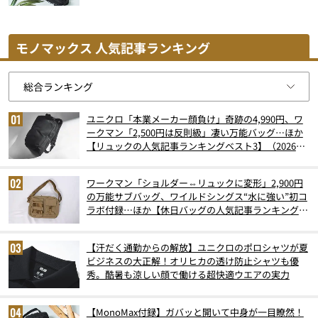
モノマックス 人気記事ランキング
ユニクロ「本業メーカー顔負け」奇跡の4,990円、ワ
ークマン「2,500円は反則級」凄い万能バッグ…ほか
【リュックの人気記事ランキングベスト3】（2026年
6月版）
ワークマン「ショルダー⇔リュックに変形」2,900円
の万能サブバッグ、ワイルドシングス“水に強い”初コ
ラボ付録…ほか【休日バッグの人気記事ランキングベ
スト3】（2026年6月版）
【汗だく通勤からの解放】ユニクロのポロシャツが夏
ビジネスの大正解！オリヒカの透け防止シャツも優
秀。酷暑も涼しい顔で働ける超快適ウエアの実力
【MonoMax付録】ガバッと開いて中身が一目瞭然！