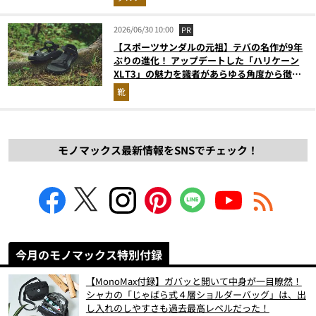
2026/06/30 10:00
PR
【スポーツサンダルの元祖】テバの名作が9年
ぶりの進化！ アップデートした「ハリケーン
XLT3」の魅力を識者があらゆる角度から徹底
解説！
靴
モノマックス最新情報をSNSでチェック！
今月のモノマックス特別付録
【MonoMax付録】ガバッと開いて中身が一目瞭然！
シャカの「じゃばら式４層ショルダーバッグ」は、出
し入れのしやすさも過去最高レベルだった！