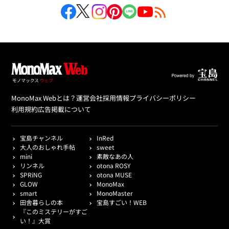
MonoMax Webとは？
運営会社
採用情報
プライバシーポリシー
利用規約
広告掲載について
宝島チャンネル
InRed
大人のおしゃれ手帖
sweet
mini
素敵なあの人
リンネル
otona ROSY
SPRiNG
otona MUSE
GLOW
MonoMax
smart
MonoMaster
田舎暮らしの本
宝島すごい！WEB
『このミステリーがすご
い！』大賞