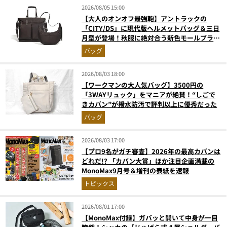
2026/08/05 15:00
【大人のオンオフ最強鞄】アントラックの
「CITY/DS」に現代版ヘルメットバッグ＆三日
月型が登場！秋服に絶対合う新色モールブラウ
ンが傑作
バッグ
2026/08/03 18:00
【ワークマンの大人気バッグ】3500円の
「3WAYリュック」をマニアが絶賛！“しごで
きカバン”が撥水防汚で評判以上に優秀だった
バッグ
2026/08/03 17:00
【プロ9名がガチ審査】2026年の最高カバンは
どれだ!? 「カバン大賞」ほか注目企画満載の
MonoMax9月号＆増刊の表紙を速報
トピックス
2026/08/01 17:00
【MonoMax付録】ガバッと開いて中身が一目