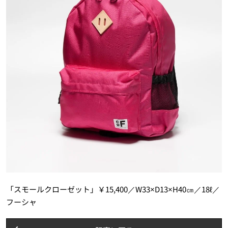
「スモールクローゼット」￥15,400／W33×D13×H40㎝／18ℓ／
フーシャ