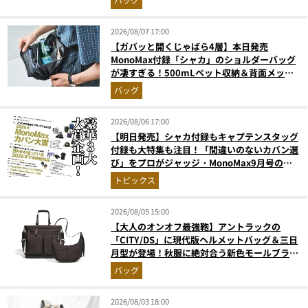
2026/08/07 17:00
【ガバッと開くじゃばら4層】本日発売
MonoMax付録「シャカ」のショルダーバッグ
が凄すぎる！500mLペット収納＆背面メッシ
ュでベタつかない
バッグ
2026/08/06 17:00
【明日発売】シャカ付録もキャプテンスタッグ
付録も大特集も注目！「間違いのないカバン選
び」をプロがジャッジ・MonoMax9月号の目
次を公開
トピックス
2026/08/05 15:00
【大人のオンオフ最強鞄】アントラックの
「CITY/DS」に現代版ヘルメットバッグ＆三日
月型が登場！秋服に絶対合う新色モールブラウ
ンが傑作
バッグ
2026/08/03 18:00