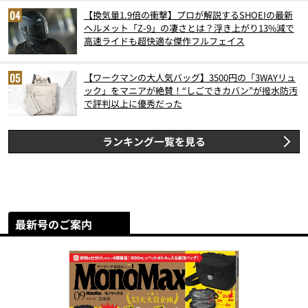
【換気量1.9倍の衝撃】プロが解説するSHOEIの最新
ヘルメット「Z-9」の凄さとは？浮き上がり13%減で
高速ライドも超快適な傑作フルフェイス
【ワークマンの大人気バッグ】3500円の「3WAYリュ
ック」をマニアが絶賛！“しごできカバン”が撥水防汚
で評判以上に優秀だった
ランキング一覧を見る
最新号のご案内