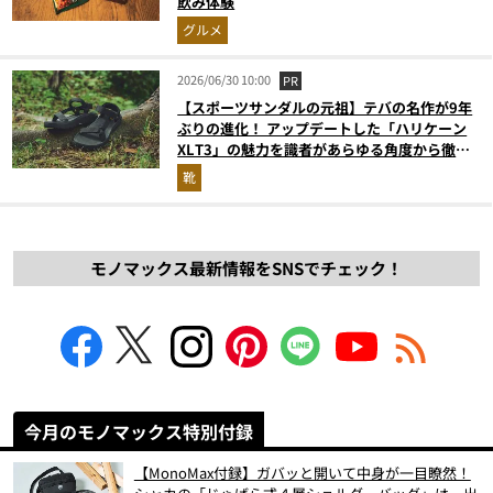
飲み体験
グルメ
2026/06/30 10:00
PR
【スポーツサンダルの元祖】テバの名作が9年
ぶりの進化！ アップデートした「ハリケーン
XLT3」の魅力を識者があらゆる角度から徹底
解説！
靴
モノマックス最新情報をSNSでチェック！
今月のモノマックス特別付録
【MonoMax付録】ガバッと開いて中身が一目瞭然！