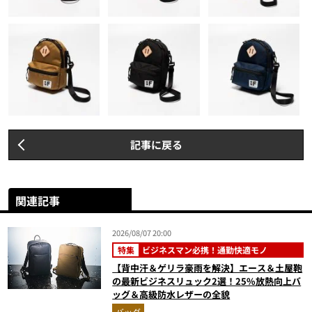
記事に戻る
関連記事
2026/08/07 20:00
特集
ビジネスマン必携！通勤快適モノ
【背中汗＆ゲリラ豪雨を解決】エース＆土屋鞄
の最新ビジネスリュック2選！25%放熱向上バ
ッグ＆高級防水レザーの全貌
バッグ