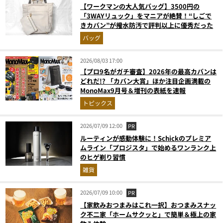
【ワークマンの大人気バッグ】3500円の
「3WAYリュック」をマニアが絶賛！“しごで
きカバン”が撥水防汚で評判以上に優秀だった
バッグ
2026/08/03 17:00
【プロ9名がガチ審査】2026年の最高カバンは
どれだ!? 「カバン大賞」ほか注目企画満載の
MonoMax9月号＆増刊の表紙を速報
トピックス
2026/07/09 12:00
PR
ルーティンが感動体験に！Schickのプレミア
ムライン「プロジスタ」で始めるワンランク上
のヒゲ剃り習慣
雑貨
2026/07/09 10:00
PR
【家飲みおつまみはこれ一択】おつまみスナッ
ク不二家「ホームサクッと」で簡単＆極上の家