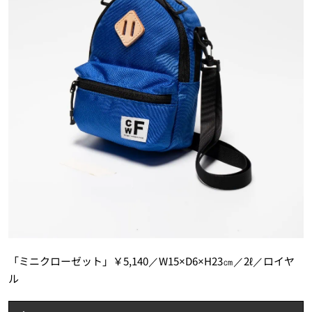
「ミニクローゼット」￥5,140／W15×D6×H23㎝／2ℓ／ロイヤ
ル