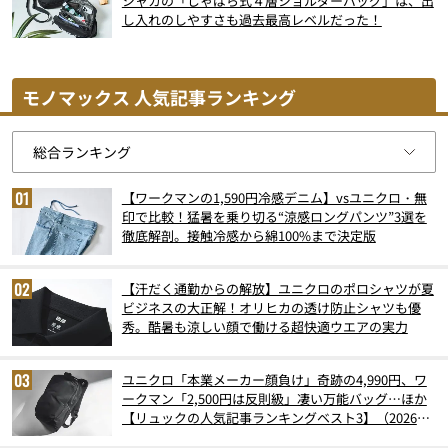
シャカの「じゃばら式４層ショルダーバッグ」は、出
し入れのしやすさも過去最高レベルだった！
モノマックス 人気記事ランキング
【ワークマンの1,590円冷感デニム】vsユニクロ・無
印で比較！猛暑を乗り切る“涼感ロングパンツ”3選を
徹底解剖。接触冷感から綿100%まで決定版
【汗だく通勤からの解放】ユニクロのポロシャツが夏
ビジネスの大正解！オリヒカの透け防止シャツも優
秀。酷暑も涼しい顔で働ける超快適ウエアの実力
ユニクロ「本業メーカー顔負け」奇跡の4,990円、ワ
ークマン「2,500円は反則級」凄い万能バッグ…ほか
【リュックの人気記事ランキングベスト3】（2026年
6月版）