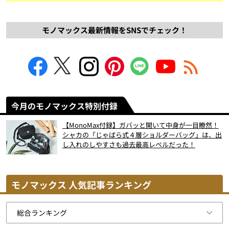
モノマックス最新情報をSNSでチェック！
今月のモノマックス特別付録
【MonoMax付録】ガバッと開いて中身が一目瞭然！
シャカの「じゃばら式４層ショルダーバッグ」は、出
し入れのしやすさも過去最高レベルだった！
モノマックス 人気記事ランキング