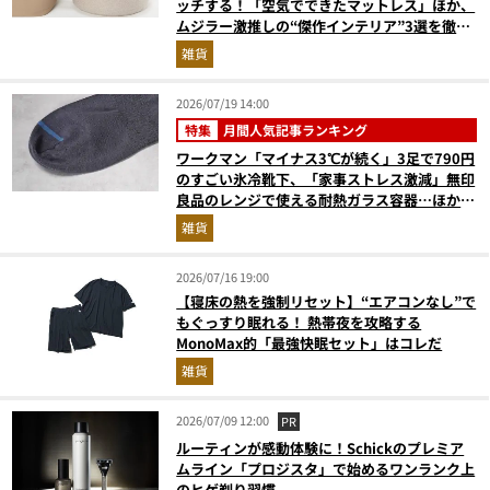
ッチする！「空気でできたマットレス」ほか、
ムジラー激推しの“傑作インテリア”3選を徹底
解説
雑貨
2026/07/19 14:00
特集
月間人気記事ランキング
ワークマン「マイナス3℃が続く」3足で790円
のすごい氷冷靴下、「家事ストレス激減」無印
良品のレンジで使える耐熱ガラス容器…ほか
【便利グッズの人気記事ランキングベスト3】
雑貨
（2026年6月版）
2026/07/16 19:00
【寝床の熱を強制リセット】“エアコンなし”で
もぐっすり眠れる！ 熱帯夜を攻略する
MonoMax的「最強快眠セット」はコレだ
雑貨
2026/07/09 12:00
PR
ルーティンが感動体験に！Schickのプレミア
ムライン「プロジスタ」で始めるワンランク上
のヒゲ剃り習慣