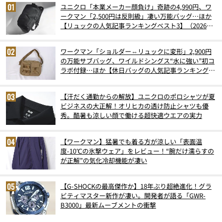
ユニクロ「本業メーカー顔負け」奇跡の4,990円、ワ
ークマン「2,500円は反則級」凄い万能バッグ…ほか
【リュックの人気記事ランキングベスト3】（2026年
6月版）
ワークマン「ショルダー⇔リュックに変形」2,900円
の万能サブバッグ、ワイルドシングス“水に強い”初コ
ラボ付録…ほか【休日バッグの人気記事ランキングベ
スト3】（2026年6月版）
【汗だく通勤からの解放】ユニクロのポロシャツが夏
ビジネスの大正解！オリヒカの透け防止シャツも優
秀。酷暑も涼しい顔で働ける超快適ウエアの実力
【ワークマン】猛暑でも着る方が涼しい「表面温
度-10℃の氷撃ウェア」をレビュー！“腕だけ濡らすの
が正解”の気化冷却機能が凄い
【G-SHOCKの最高傑作か】18年ぶり超絶進化！グラ
ビティマスター新作が凄い。開発者が語る「GWR-
B3000」最新ムーブメントの衝撃