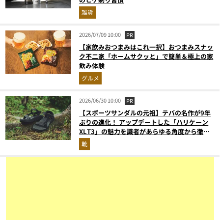
雑貨
2026/07/09 10:00
PR
【家飲みおつまみはこれ一択】おつまみスナッ
ク不二家「ホームサクッと」で簡単＆極上の家
飲み体験
グルメ
2026/06/30 10:00
PR
【スポーツサンダルの元祖】テバの名作が9年
ぶりの進化！ アップデートした「ハリケーン
XLT3」の魅力を識者があらゆる角度から徹底
解説！
靴