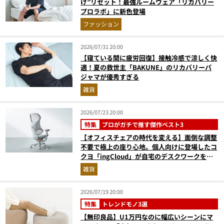
け”リセット！最強ルームウェア「リカバリー
プロラボ」に新色登場
ファッション
2026/07/31 20:00
【寝ている間に疲労回復】接触冷感で涼しく快
適！夏の救世主「BAKUNE」のリカバリーパ
ジャマが優秀すぎる
雑貨
2026/07/23 20:00
特集
プロがガチで推す傑作ベスト3
【オフィスチェアの時代を変える】面倒な調整
不要で極上の座り心地。個人向けに登場したコ
クヨ「ingCloud」が自宅のデスクワークを激
変させる3つの理由
雑貨
2026/07/19 20:00
特集
トレンドモノ3選
【無印良品】U1万円なのに幅広いシーンにマ