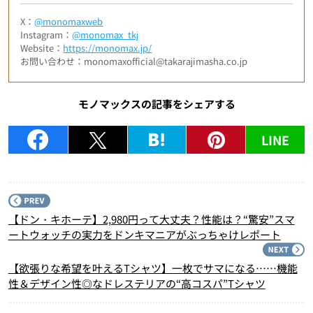
X：
@monomaxweb
Instagram：
@monomax_tkj
Website：
https://monomax.jp/
お問い合わせ：monomaxofficial@takarajimasha.co.jp
モノマックスの記事をシェアする
LINE
P
【ドン・キホーテ】2,980円って大丈夫？性能は？“驚安”スマ
ートウォッチの実力をドンキマニアがぶっちゃけレポート
N
【欲張りな希望を叶えるTシャツ】一枚でサマになる……機能
性＆デザイン性◎なドレステリアの“高コスパ”Tシャツ