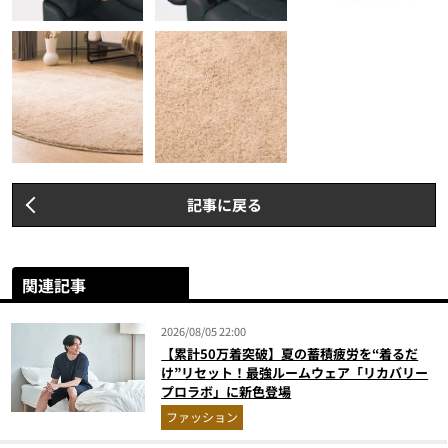
記事に戻る
関連記事
2026/08/05 22:00
【累計50万着突破】夏の蓄積疲労を“着るだ
け”リセット！最強ルームウェア「リカバリー
プロラボ」に新色登場
ファッション