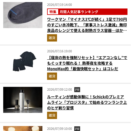
2026/07/19 14:00
特集
月間人気記事ランキング
ワークマン「マイナス3℃が続く」3足で790円
のすごい氷冷靴下、「家事ストレス激減」無印
良品のレンジで使える耐熱ガラス容器…ほか
【便利グッズの人気記事ランキングベスト3】
雑貨
（2026年6月版）
2026/07/16 19:00
【寝床の熱を強制リセット】“エアコンなし”で
もぐっすり眠れる！ 熱帯夜を攻略する
MonoMax的「最強快眠セット」はコレだ
雑貨
2026/07/09 12:00
PR
ルーティンが感動体験に！Schickのプレミア
ムライン「プロジスタ」で始めるワンランク上
のヒゲ剃り習慣
雑貨
2026/07/09 10:00
PR