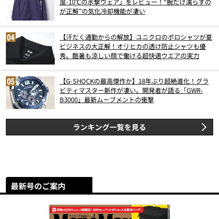
度-10℃の氷撃ウェア」をレビュー！“腕だけ濡らすの
が正解”の気化冷却機能が凄い
【汗だく通勤からの解放】ユニクロのポロシャツが夏
ビジネスの大正解！オリヒカの透け防止シャツも優
秀。酷暑も涼しい顔で働ける超快適ウエアの実力
【G-SHOCKの最高傑作か】18年ぶり超絶進化！グラ
ビティマスター新作が凄い。開発者が語る「GWR-
B3000」最新ムーブメントの衝撃
ランキング一覧を見る
最新号のご案内