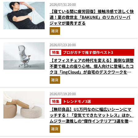
2026/07/31 20:00
【寝ている間に疲労回復】接触冷感で涼しく快
適！夏の救世主「BAKUNE」のリカバリーパ
ジャマが優秀すぎる
雑貨
2026/07/23 20:00
特集
プロがガチで推す傑作ベスト3
【オフィスチェアの時代を変える】面倒な調整
不要で極上の座り心地。個人向けに登場したコ
クヨ「ingCloud」が自宅のデスクワークを激
変させる3つの理由
雑貨
2026/07/19 20:00
特集
トレンドモノ3選
【無印良品】U1万円なのに幅広いシーンにマ
ッチする！「空気でできたマットレス」ほか、
ムジラー激推しの“傑作インテリア”3選を徹底
解説
雑貨