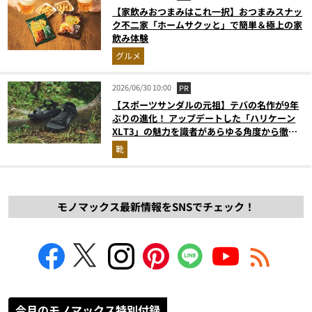
【家飲みおつまみはこれ一択】おつまみスナッ
ク不二家「ホームサクッと」で簡単＆極上の家
飲み体験
グルメ
2026/06/30 10:00
PR
【スポーツサンダルの元祖】テバの名作が9年
ぶりの進化！ アップデートした「ハリケーン
XLT3」の魅力を識者があらゆる角度から徹底
解説！
靴
モノマックス最新情報をSNSでチェック！
今月のモノマックス特別付録