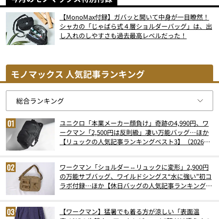
【MonoMax付録】ガバッと開いて中身が一目瞭然！
シャカの「じゃばら式４層ショルダーバッグ」は、出
し入れのしやすさも過去最高レベルだった！
モノマックス 人気記事ランキング
ユニクロ「本業メーカー顔負け」奇跡の4,990円、ワ
ークマン「2,500円は反則級」凄い万能バッグ…ほか
【リュックの人気記事ランキングベスト3】（2026年
6月版）
ワークマン「ショルダー⇔リュックに変形」2,900円
の万能サブバッグ、ワイルドシングス“水に強い”初コ
ラボ付録…ほか【休日バッグの人気記事ランキングベ
スト3】（2026年6月版）
【ワークマン】猛暑でも着る方が涼しい「表面温