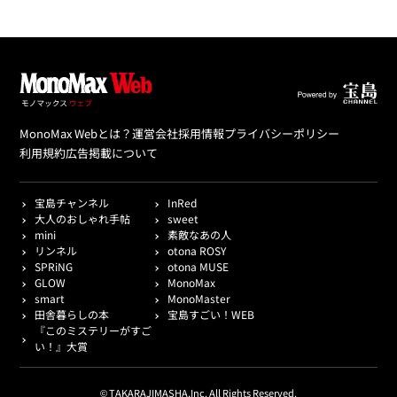
MonoMax Webとは？
運営会社
採用情報
プライバシーポリシー
利用規約
広告掲載について
宝島チャンネル
InRed
大人のおしゃれ手帖
sweet
mini
素敵なあの人
リンネル
otona ROSY
SPRiNG
otona MUSE
GLOW
MonoMax
smart
MonoMaster
田舎暮らしの本
宝島すごい！WEB
『このミステリーがすご
い！』大賞
© TAKARAJIMASHA,Inc. All Rights Reserved.