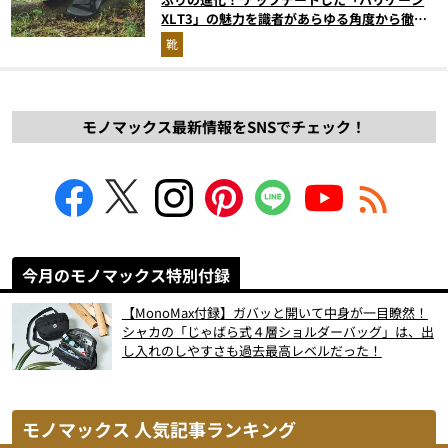
XLT3」の魅力を識者があらゆる角度から徹底
解説！
靴
モノマックス最新情報をSNSでチェック！
今月のモノマックス特別付録
【MonoMax付録】ガバッと開いて中身が一目瞭然！
シャカの「じゃばら式４層ショルダーバッグ」は、出
し入れのしやすさも過去最高レベルだった！
モノマックス 人気記事ランキング