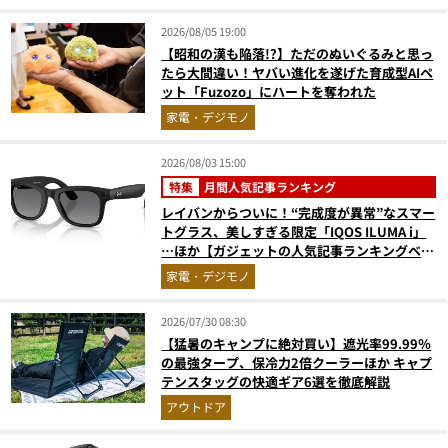
2026/08/05 19:00
【昭和の漢も陥落!?】ただのぬいぐるみと思っ
たら大間違い！ヤバい進化を遂げた育成型AIペ
ット「Fuzozo」にハートを奪われた
家電・デジモノ
2026/08/03 15:00
特集
月間人気記事ランキング
レイバンからついに！“完成度が異常”なスマー
トグラス、美しすぎる限定「IQOS ILUMA i」
…ほか【ガジェットの人気記事ランキングベス
ト3】（2026年6月版）
家電・デジモノ
2026/07/30 08:30
【猛暑のキャンプに絶対買い】遮光率99.99％
の最強タープ、保冷力2倍クーラーほか キャプ
テンスタッグの快適ギア6選を徹底解説
アウトドア