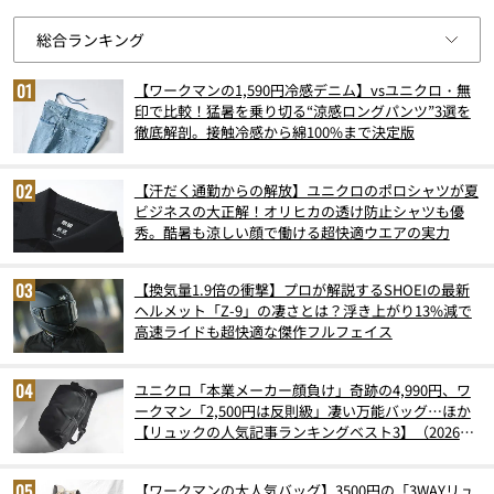
【ワークマンの1,590円冷感デニム】vsユニクロ・無
印で比較！猛暑を乗り切る“涼感ロングパンツ”3選を
徹底解剖。接触冷感から綿100%まで決定版
【汗だく通勤からの解放】ユニクロのポロシャツが夏
ビジネスの大正解！オリヒカの透け防止シャツも優
秀。酷暑も涼しい顔で働ける超快適ウエアの実力
【換気量1.9倍の衝撃】プロが解説するSHOEIの最新
ヘルメット「Z-9」の凄さとは？浮き上がり13%減で
高速ライドも超快適な傑作フルフェイス
ユニクロ「本業メーカー顔負け」奇跡の4,990円、ワ
ークマン「2,500円は反則級」凄い万能バッグ…ほか
【リュックの人気記事ランキングベスト3】（2026年
6月版）
【ワークマンの大人気バッグ】3500円の「3WAYリュ