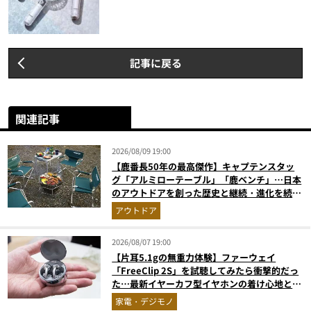
記事に戻る
関連記事
2026/08/09 19:00
【鹿番長50年の最高傑作】キャプテンスタッ
グ「アルミローテーブル」「鹿ベンチ」…日本
のアウトドアを創った歴史と継続・進化を続け
る定番神ギア11選
アウトドア
2026/08/07 19:00
【片耳5.1gの無重力体験】ファーウェイ
「FreeClip 2S」を試聴してみたら衝撃的だっ
た…最新イヤーカフ型イヤホンの着け心地とAI
技術に感動
家電・デジモノ