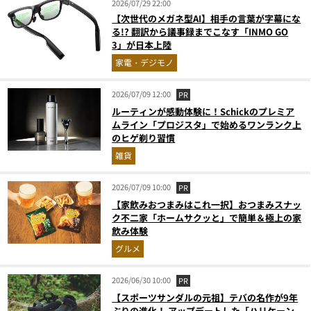
2026/07/29 22:00
【次世代のメガネ型AI】相手の言葉が字幕にな
る!? 翻訳から議事録までこなす「INMO GO
3」が日本上陸
家電・デジモノ
2026/07/09 12:00
PR
ルーティンが感動体験に！Schickのプレミア
ムライン「プロジスタ」で始めるワンランク上
のヒゲ剃り習慣
雑貨
2026/07/09 10:00
PR
【家飲みおつまみはこれ一択】おつまみスナッ
ク不二家「ホームサクッと」で簡単＆極上の家
飲み体験
グルメ
2026/06/30 10:00
PR
【スポーツサンダルの元祖】テバの名作が9年
ぶりの進化！ アップデートした「ハリケーン