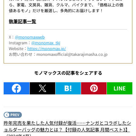
ら、家電、文房具、雑貨、クルマ、バイクまで、「価格以上の価
値あるモノ」だけを厳選し、多角的にお届けします！
執筆記事一覧
X：
@monomaxweb
Instagram：
@monomax_tkj
Website：
https://monomax.jp/
お問い合わせ：monomaxofficial@takarajimasha.co.jp
モノマックスの記事をシェアする
LINE
P
昨年完売を果たした人気付録が復活……ナンガとコラボしたシ
ョルダーバッグの魅力とは？【付録の人気記事 月間ベスト3】