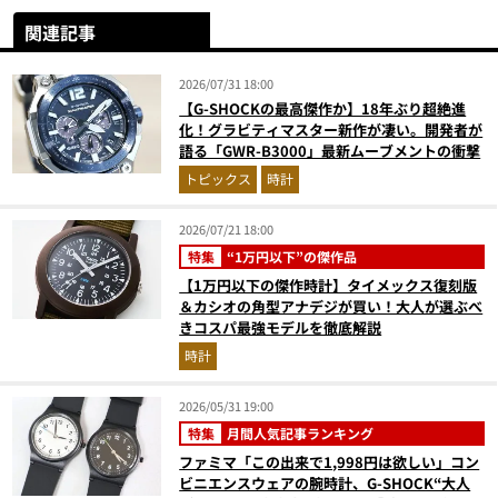
関連記事
2026/07/31 18:00
【G-SHOCKの最高傑作か】18年ぶり超絶進
化！グラビティマスター新作が凄い。開発者が
語る「GWR-B3000」最新ムーブメントの衝撃
トピックス
時計
2026/07/21 18:00
特集
“1万円以下”の傑作品
【1万円以下の傑作時計】タイメックス復刻版
＆カシオの角型アナデジが買い！大人が選ぶべ
きコスパ最強モデルを徹底解説
時計
2026/05/31 19:00
特集
月間人気記事ランキング
ファミマ「この出来で1,998円は欲しい」コン
ビニエンスウェアの腕時計、G-SHOCK“大人