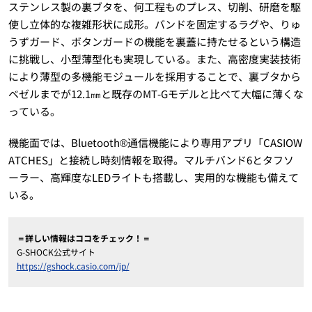
ステンレス製の裏ブタを、何工程ものプレス、切削、研磨を駆
使し立体的な複雑形状に成形。バンドを固定するラグや、りゅ
うずガード、ボタンガードの機能を裏蓋に持たせるという構造
に挑戦し、小型薄型化も実現している。また、高密度実装技術
により薄型の多機能モジュールを採用することで、裏ブタから
ベゼルまでが12.1㎜と既存のMT-Gモデルと比べて大幅に薄くな
っている。
機能面では、Bluetooth®通信機能により専用アプリ「CASIOW
ATCHES」と接続し時刻情報を取得。マルチバンド6とタフソ
ーラー、高輝度なLEDライトも搭載し、実用的な機能も備えて
いる。
＝詳しい情報はココをチェック！＝
G-SHOCK公式サイト
https://gshock.casio.com/jp/