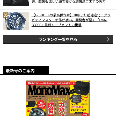
秀。酷暑も涼しい顔で働ける超快適ウエアの実力
【G-SHOCKの最高傑作か】18年ぶり超絶進化！グラ
ビティマスター新作が凄い。開発者が語る「GWR-
B3000」最新ムーブメントの衝撃
ランキング一覧を見る
最新号のご案内