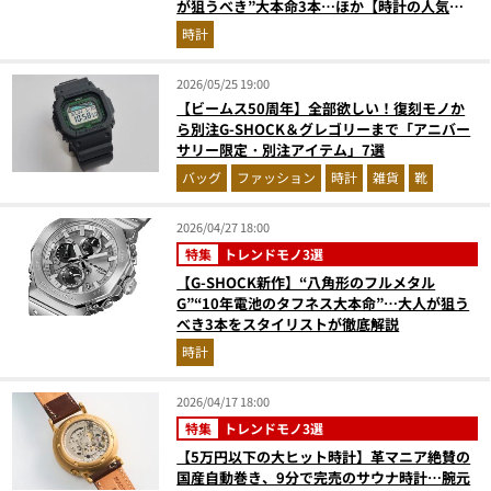
が狙うべき”大本命3本…ほか【時計の人気記
事ランキングベスト3】（2026年4月版）
時計
2026/05/25 19:00
【ビームス50周年】全部欲しい！復刻モノか
ら別注G-SHOCK＆グレゴリーまで「アニバー
サリー限定・別注アイテム」7選
バッグ
ファッション
時計
雑貨
靴
2026/04/27 18:00
特集
トレンドモノ3選
【G-SHOCK新作】“八角形のフルメタル
G”“10年電池のタフネス大本命”…大人が狙う
べき3本をスタイリストが徹底解説
時計
2026/04/17 18:00
特集
トレンドモノ3選
【5万円以下の大ヒット時計】革マニア絶賛の
国産自動巻き、9分で完売のサウナ時計…腕元