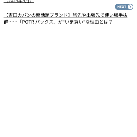
（2024年4月）
N
【吉田カバンの超話題ブランド】旅先や出張先で使い勝手抜
群……「POTR パックス」が“いま買い”な理由とは？