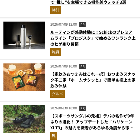
で“推し”を主張できる機能美ウォッチ3選
時計
2026/07/09 12:00
PR
ルーティンが感動体験に！Schickのプレミア
ムライン「プロジスタ」で始めるワンランク上
のヒゲ剃り習慣
雑貨
2026/07/09 10:00
PR
【家飲みおつまみはこれ一択】おつまみスナッ
ク不二家「ホームサクッと」で簡単＆極上の家
飲み体験
グルメ
2026/06/30 10:00
PR
【スポーツサンダルの元祖】テバの名作が9年
ぶりの進化！ アップデートした「ハリケーン
XLT3」の魅力を識者があらゆる角度から徹底
解説！
靴