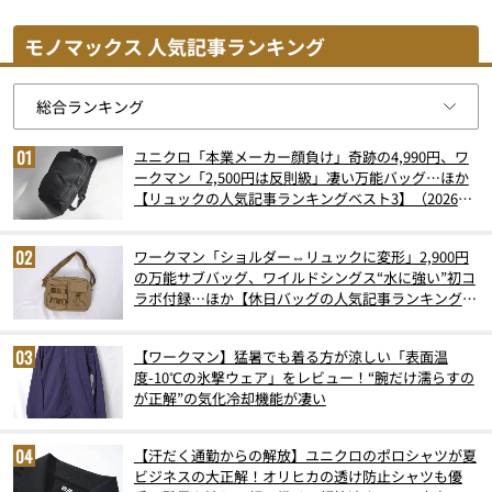
モノマックス 人気記事ランキング
ユニクロ「本業メーカー顔負け」奇跡の4,990円、ワ
ークマン「2,500円は反則級」凄い万能バッグ…ほか
【リュックの人気記事ランキングベスト3】（2026年
6月版）
ワークマン「ショルダー⇔リュックに変形」2,900円
の万能サブバッグ、ワイルドシングス“水に強い”初コ
ラボ付録…ほか【休日バッグの人気記事ランキングベ
スト3】（2026年6月版）
【ワークマン】猛暑でも着る方が涼しい「表面温
度-10℃の氷撃ウェア」をレビュー！“腕だけ濡らすの
が正解”の気化冷却機能が凄い
【汗だく通勤からの解放】ユニクロのポロシャツが夏
ビジネスの大正解！オリヒカの透け防止シャツも優