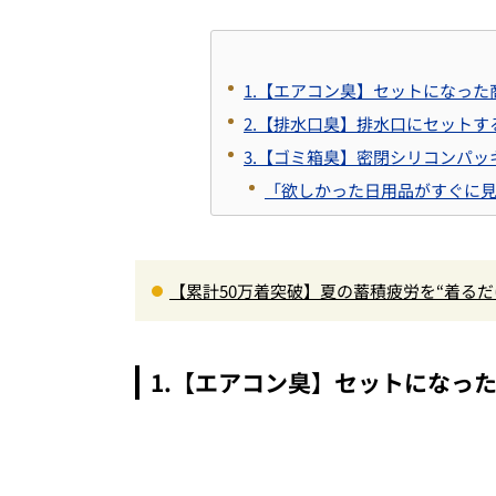
1.【エアコン臭】セットになっ
2.【排水口臭】排水口にセット
3.【ゴミ箱臭】密閉シリコンパ
「欲しかった日用品がすぐに見
【累計50万着突破】夏の蓄積疲労を“着る
色登場
1.【エアコン臭】セットになっ