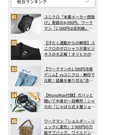
ユニクロ「本業メーカー顔負
け」奇跡の4,990円、ワーク
マン「2,500円は反則級」凄
い万能バッグ…ほか【リュッ
クの人気記事ランキングベス
【汗だく通勤からの解放】ユ
ト3】（2026年6月版）
ニクロのポロシャツが夏ビジ
ネスの大正解！オリヒカの透
け防止シャツも優秀。酷暑も
涼しい顔で働ける超快適ウエ
【ワークマンの1,590円冷感
アの実力
デニム】vsユニクロ・無印で
比較！猛暑を乗り切る“涼感
ロングパンツ”3選を徹底解
剖。接触冷感から綿100%ま
【MonoMax付録】ガバッと
で決定版
開いて中身が一目瞭然！シャ
カの「じゃばら式４層ショル
ダーバッグ」は、出し入れの
しやすさも過去最高レベルだ
ワークマン「ショルダー⇔リ
った！
ュックに変形」2,900円の万
能サブバッグ、ワイルドシン