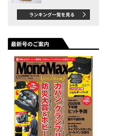
グス“水に強い”初コラボ付
録…ほか【休日バッグの人気
ランキング一覧を見る
記事ランキングベスト3】
（2026年6月版）
最新号のご案内