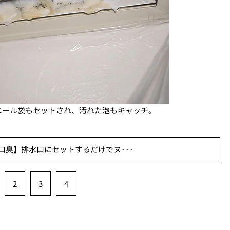
ニール袋もセットされ、汚れた泡もキャッチ。
口臭】排水口にセットするだけでヌ･･･
2
3
4