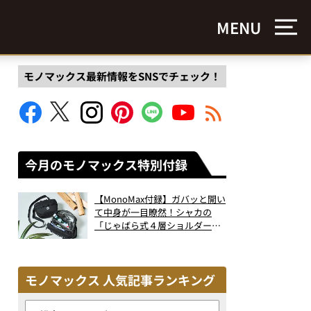
MENU
モノマックス最新情報をSNSでチェック！
今月のモノマックス特別付録
【MonoMax付録】ガバッと開い
て中身が一目瞭然！シャカの
「じゃばら式４層ショルダーバ
ッグ」は、出し入れのしやすさ
も過去最高レベルだった！
モノマックス 人気記事ランキング