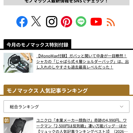
モノマックス最新情報をSNSでチェック！
今月のモノマックス特別付録
【MonoMax付録】ガバッと開いて中身が一目瞭然！
シャカの「じゃばら式４層ショルダーバッグ」は、出
し入れのしやすさも過去最高レベルだった！
モノマックス 人気記事ランキング
ユニクロ「本業メーカー顔負け」奇跡の4,990円、ワ
ークマン「2,500円は反則級」凄い万能バッグ…ほか
【リュックの人気記事ランキングベスト3】（2026年