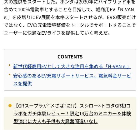
スの提供をスタートした。ホンダは2030年にハイブリッド車を
含めて100％電動車とすることを目指して、軽商用EV「N-VAN
e:」を皮切りにEV展開を本格スタートさせるが、EVの販売だけ
ではなく、EVの充電環境整備をトータルでサポートすることで
ユーザーに快適なEVライフを提供していく考えだ。
CONTENTS
新世代軽商用EVとして大きな注目を集める「N-VAN e:」
安心感のあるEV充電サポートサービス、電気料金サービ
スを提供
【GRスープラが“〆さば”に!?】スシロー×トヨタGR初コ
ラボをガチ体験レビュー！限定14万台のミニカー＆体験
型演出に大人も子供も大興奮間違いなし