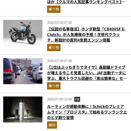
ほか【クルマの人気記事ランキングベスト3】
（2026年6月版）
乗り物
2026/07/29 07:30
【伝説の名車復活】ホンダ新型「CB400SF E-
Clutch」が人気爆発の予感！次世代クラッ
チ、新設計の直列4気筒エンジン搭載
乗り物
2026/07/28 07:00
【1位はぶっちぎりでタイヤ】長距離ドライブ
が増える今こそ見直したい。JAF出動データに
学ぶ、重大トラブル回避の「実は簡単な」セル
フメンテ術
乗り物
2026/07/09 12:00
PR
ルーティンが感動体験に！Schickのプレミア
ムライン「プロジスタ」で始めるワンランク上
のヒゲ剃り習慣
雑貨