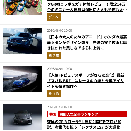
タGR初コラボをガチ体験レビュー！限定14万
台のミニカー＆体験型演出に大人も子供も大興
奮間違いなし
グルメ
2026/08/02 10:00
【日本の大人のためのアコード】ホンダの最高
峰セダンがデザイン改良。先進の安全技術と磨
き抜かれた美しさでさらに上質に
乗り物
2026/08/01 10:00
【人気FRピュアスポーツがさらに進化】最新
「スバル BRZ」はレースの血統と先進アイサ
イトを宿す傑作へ
乗り物
2026/07/31 07:00
特集
月間人気記事ランキング
究極のGRカローラ“世界初公開”をプロが解
説、次世代を担う「レクサスES」が大進化…