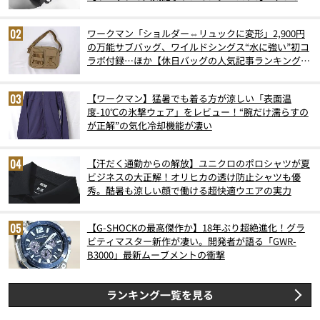
6月版）
ワークマン「ショルダー⇔リュックに変形」2,900円
の万能サブバッグ、ワイルドシングス“水に強い”初コ
ラボ付録…ほか【休日バッグの人気記事ランキングベ
スト3】（2026年6月版）
【ワークマン】猛暑でも着る方が涼しい「表面温
度-10℃の氷撃ウェア」をレビュー！“腕だけ濡らすの
が正解”の気化冷却機能が凄い
【汗だく通勤からの解放】ユニクロのポロシャツが夏
ビジネスの大正解！オリヒカの透け防止シャツも優
秀。酷暑も涼しい顔で働ける超快適ウエアの実力
【G-SHOCKの最高傑作か】18年ぶり超絶進化！グラ
ビティマスター新作が凄い。開発者が語る「GWR-
B3000」最新ムーブメントの衝撃
ランキング一覧を見る