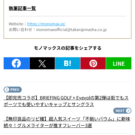
執筆記事一覧
Website：
https://monomax.jp/
お問い合わせ：monomaxofficial@takarajimasha.co.jp
モノマックスの記事をシェアする
LINE
P
【即完売コラボ】BRIEFING GOLF × Eyevolの第2弾は街でもス
ポーツでも使いやすいキャップとサングラス
N
【無印良品のリピ確】超人気スイーツ「不揃いバウム」に新味
続々！グルメライターが推すフレーバー3選