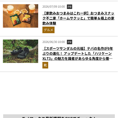
2026/07/09 10:00
PR
【家飲みおつまみはこれ一択】おつまみスナッ
ク不二家「ホームサクッと」で簡単＆極上の家
飲み体験
グルメ
2026/06/30 10:00
PR
【スポーツサンダルの元祖】テバの名作が9年
ぶりの進化！ アップデートした「ハリケーン
XLT3」の魅力を識者があらゆる角度から徹底
解説！
靴