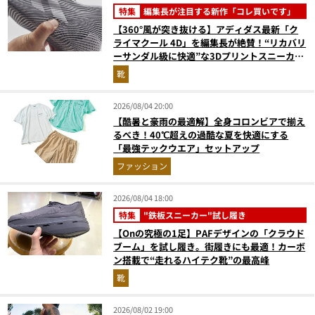
特集
編集長が注目する新作「コレ買いです」
【360°風が突き抜ける】アディダス最新「ク
ライマクール 4D」を編集長が絶賛！“リカバリ
ーサンダル級に快適”な3Dプリントスニーカー
『コレ買いです』Vol.173
靴
2026/08/04 20:00
【酷暑と豪雨の最適解】全身コロンビアで揃え
るべき！40℃超えの過酷な夏を快適にする
「最強テックウエア」セットアップ
ファッション
2026/08/04 18:00
特集
"鉄板スニーカー"試し履き
【Onの究極の1足】PAFデザインの「クラウド
ブーム」を試し履き。街履きにも最適！カーボ
ン搭載で“走れるハイテク靴”の最高峰
靴
2026/08/02 19:00