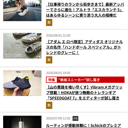
【仕事帰りのランから街歩きまで】最新アッパ
ーでさらに進化！アルトラ「エスカランテ 5」
はあらゆるシーンに寄り添う大人の相棒だ
靴
2026/08/01 22:00
【アダム エ ロペ限定】アディダス オリジナル
スの名作「ハンドボール スペツィアル」がト
レンドのグレーに！
靴
2026/08/01 18:00
特集
"鉄板スニーカー"試し履き
【山の悪路を喰い尽くす】Vibramメガグリッ
プ搭載！HOKAが放つ無敵のトレランギア
「SPEEDGOAT 7」をエディターが試し履き
靴
2026/07/09 12:00
PR
ルーティンが感動体験に！Schickのプレミア