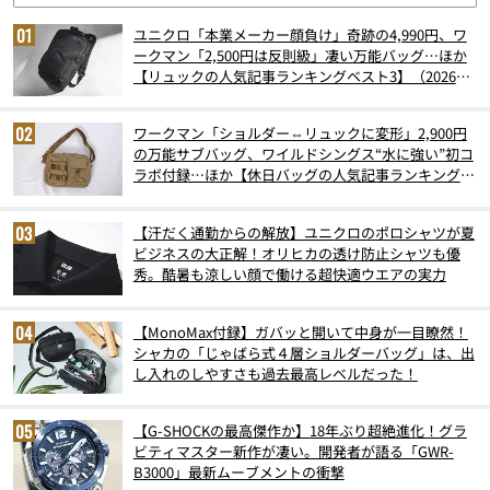
ユニクロ「本業メーカー顔負け」奇跡の4,990円、ワ
ークマン「2,500円は反則級」凄い万能バッグ…ほか
【リュックの人気記事ランキングベスト3】（2026年
6月版）
ワークマン「ショルダー⇔リュックに変形」2,900円
の万能サブバッグ、ワイルドシングス“水に強い”初コ
ラボ付録…ほか【休日バッグの人気記事ランキングベ
スト3】（2026年6月版）
【汗だく通勤からの解放】ユニクロのポロシャツが夏
ビジネスの大正解！オリヒカの透け防止シャツも優
秀。酷暑も涼しい顔で働ける超快適ウエアの実力
【MonoMax付録】ガバッと開いて中身が一目瞭然！
シャカの「じゃばら式４層ショルダーバッグ」は、出
し入れのしやすさも過去最高レベルだった！
【G-SHOCKの最高傑作か】18年ぶり超絶進化！グラ
ビティマスター新作が凄い。開発者が語る「GWR-
B3000」最新ムーブメントの衝撃