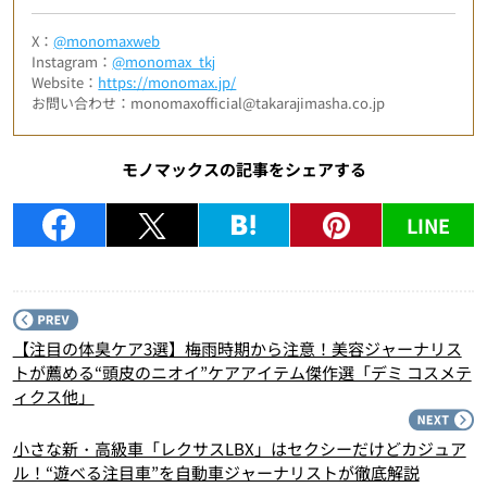
X：
@monomaxweb
Instagram：
@monomax_tkj
Website：
https://monomax.jp/
お問い合わせ：monomaxofficial@takarajimasha.co.jp
モノマックスの記事をシェアする
LINE
P
【注目の体臭ケア3選】梅雨時期から注意！美容ジャーナリス
トが薦める“頭皮のニオイ”ケアアイテム傑作選「デミ コスメテ
ィクス他」
N
小さな新・高級車「レクサスLBX」はセクシーだけどカジュア
ル！“遊べる注目車”を自動車ジャーナリストが徹底解説