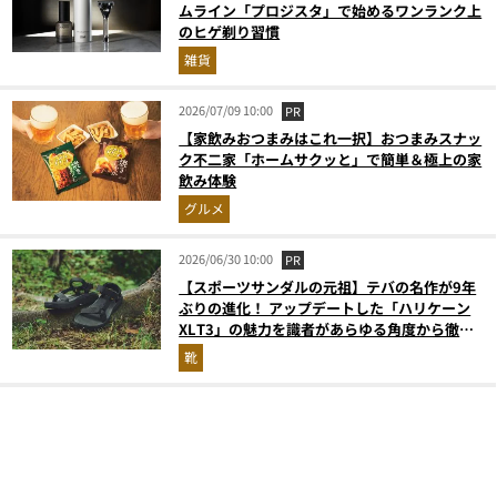
ムライン「プロジスタ」で始めるワンランク上
のヒゲ剃り習慣
雑貨
2026/07/09 10:00
PR
【家飲みおつまみはこれ一択】おつまみスナッ
ク不二家「ホームサクッと」で簡単＆極上の家
飲み体験
グルメ
2026/06/30 10:00
PR
【スポーツサンダルの元祖】テバの名作が9年
ぶりの進化！ アップデートした「ハリケーン
XLT3」の魅力を識者があらゆる角度から徹底
解説！
靴