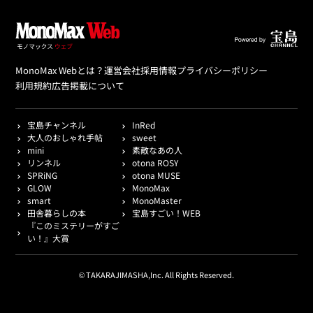
MonoMax Webとは？
運営会社
採用情報
プライバシーポリシー
利用規約
広告掲載について
宝島チャンネル
InRed
大人のおしゃれ手帖
sweet
mini
素敵なあの人
リンネル
otona ROSY
SPRiNG
otona MUSE
GLOW
MonoMax
smart
MonoMaster
田舎暮らしの本
宝島すごい！WEB
『このミステリーがすご
い！』大賞
© TAKARAJIMASHA,Inc. All Rights Reserved.