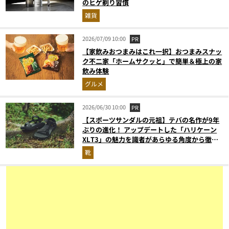
のヒゲ剃り習慣
雑貨
2026/07/09 10:00
PR
【家飲みおつまみはこれ一択】おつまみスナッ
ク不二家「ホームサクッと」で簡単＆極上の家
飲み体験
グルメ
2026/06/30 10:00
PR
【スポーツサンダルの元祖】テバの名作が9年
ぶりの進化！ アップデートした「ハリケーン
XLT3」の魅力を識者があらゆる角度から徹底
解説！
靴