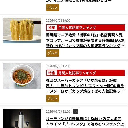
か、マニア激推しの3杯を徹底レビュー
グルメ
2026/07/04 19:00
特集
月間人気記事ランキング
即席麺マニア絶賛「衝撃の1位」名店再現＆鬼
才コラボ、一口で理性が崩壊する背徳感MAXの
新作…ほか【カップ麺の人気記事ランキングベ
スト3】（2026年5月版）
グルメ
2026/07/01 15:00
特集
月間人気記事ランキング
復活のスーパーカップ「いか焼そば」が強
烈！、世界的トレンド!?“スワイシー味”の辛ラ
ーメン…ほか【カップ焼きそばの人気記事ラン
キングベスト3】（2026年5月版）
グルメ
2026/07/09 12:00
PR
ルーティンが感動体験に！Schickのプレミア
ムライン「プロジスタ」で始めるワンランク上