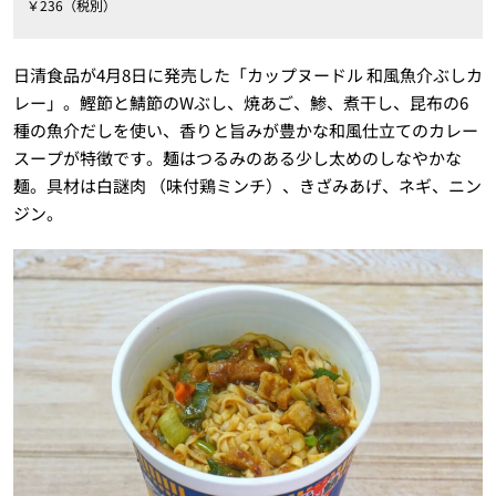
￥236（税別）
日清食品が4月8日に発売した「カップヌードル 和風魚介ぶしカ
レー」。鰹節と鯖節のWぶし、焼あご、鯵、煮干し、昆布の6
種の魚介だしを使い、香りと旨みが豊かな和風仕立てのカレー
スープが特徴です。麺はつるみのある少し太めのしなやかな
麺。具材は白謎肉 （味付鶏ミンチ）、きざみあげ、ネギ、ニン
ジン。