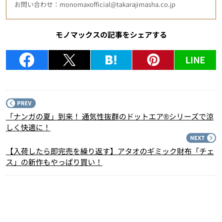
お問い合わせ：monomaxofficial@takarajimasha.co.jp
モノマックスの記事をシェアする
LINE
P
「ナンガの夏」到来！ 通気性抜群のドットエア®シリーズで涼
しく快適に！
N
【入荷したら即完売を繰り返す】アタオのギミック財布「チェ
ス」の新作もやっぱり買い！