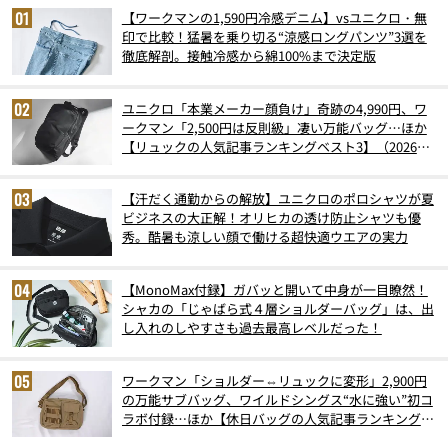
【ワークマンの1,590円冷感デニム】vsユニクロ・無
印で比較！猛暑を乗り切る“涼感ロングパンツ”3選を
徹底解剖。接触冷感から綿100%まで決定版
ユニクロ「本業メーカー顔負け」奇跡の4,990円、ワ
ークマン「2,500円は反則級」凄い万能バッグ…ほか
【リュックの人気記事ランキングベスト3】（2026年
6月版）
【汗だく通勤からの解放】ユニクロのポロシャツが夏
ビジネスの大正解！オリヒカの透け防止シャツも優
秀。酷暑も涼しい顔で働ける超快適ウエアの実力
【MonoMax付録】ガバッと開いて中身が一目瞭然！
シャカの「じゃばら式４層ショルダーバッグ」は、出
し入れのしやすさも過去最高レベルだった！
ワークマン「ショルダー⇔リュックに変形」2,900円
の万能サブバッグ、ワイルドシングス“水に強い”初コ
ラボ付録…ほか【休日バッグの人気記事ランキングベ
スト3】（2026年6月版）