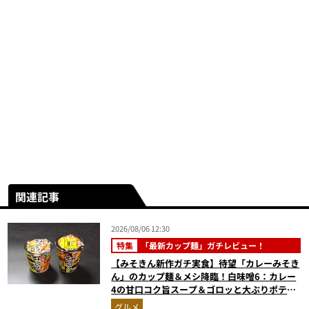
関連記事
2026/08/06 12:30
特集
「最新カップ麺」ガチレビュー！
【みそきん新作ガチ実食】待望「カレーみそき
ん」のカップ麺＆メシ降臨！白味噌6：カレー
4の甘口コク旨スープ＆ゴロッと大ぶりポテト
に歓喜
グルメ