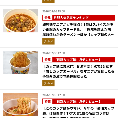
2026/08/03 19:00
特集
月間人気記事ランキング
即席麺マニアがガチ採点！1位はスパイスが凄
い衝撃のカップヌードル、「理解を超えた味」
魔改造わかめラーメン…ほか【カップ麺の人気
記事ランキングベスト3】（2026年6月版）
グルメ
2026/07/30 12:00
特集
「最新カップ麺」ガチレビュー！
【カップ麺に冷水!?】お湯不要！水で5分戻す
「冷しカップヌードル」をマニアが実食したら
予想外の激ウマ新体験だった
グルメ
2026/07/18 12:00
特集
「最新カップ麺」ガチレビュー！
【このカップ麺がウマい】今年の「醤油カップ
麺」は超豊作！TRY大賞1位の名店コラボほ