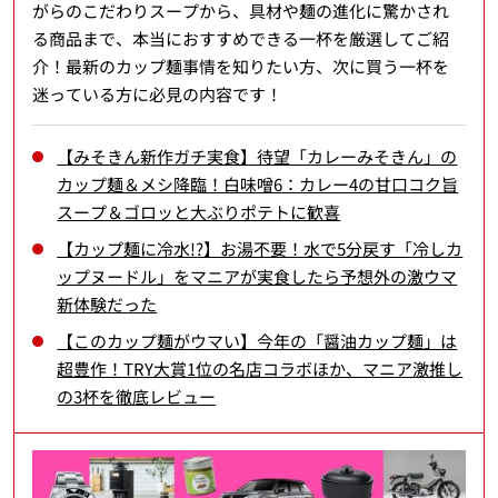
がらのこだわりスープから、具材や麺の進化に驚かされ
る商品まで、本当におすすめできる一杯を厳選してご紹
介！最新のカップ麺事情を知りたい方、次に買う一杯を
迷っている方に必見の内容です！
【みそきん新作ガチ実食】待望「カレーみそきん」の
カップ麺＆メシ降臨！白味噌6：カレー4の甘口コク旨
スープ＆ゴロッと大ぶりポテトに歓喜
【カップ麺に冷水!?】お湯不要！水で5分戻す「冷しカ
ップヌードル」をマニアが実食したら予想外の激ウマ
新体験だった
【このカップ麺がウマい】今年の「醤油カップ麺」は
超豊作！TRY大賞1位の名店コラボほか、マニア激推し
の3杯を徹底レビュー