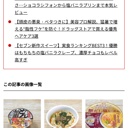
さ…ショコラシフォンから塩バニラプリンまで本気レ
ビュー
【頭皮の悪臭・ベタつきに】美容プロ解説、猛暑で増
える“脂性フケ”を防ぐ！ドラッグストアで買える優秀
ヘアケア3選
【セブン新作スイーツ】実食ランキングBEST3！優勝
はもちもちの塩バニラクレープ、濃厚チョコもレベル
高すぎ
この記事の画像一覧