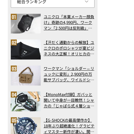
ユニクロ「本業メーカー顔負
け」奇跡の4,990円、ワーク
マン「2,500円は反則級」凄
い万能バッグ…ほか【リュッ
クの人気記事ランキングベス
【汗だく通勤からの解放】ユ
ト3】（2026年6月版）
ニクロのポロシャツが夏ビジ
ネスの大正解！オリヒカの透
け防止シャツも優秀。酷暑も
涼しい顔で働ける超快適ウエ
ワークマン「ショルダー⇔リ
アの実力
ュックに変形」2,900円の万
能サブバッグ、ワイルドシン
グス“水に強い”初コラボ付
録…ほか【休日バッグの人気
【MonoMax付録】ガバッと
記事ランキングベスト3】
開いて中身が一目瞭然！シャ
（2026年6月版）
カの「じゃばら式４層ショル
ダーバッグ」は、出し入れの
しやすさも過去最高レベルだ
【G-SHOCKの最高傑作か】
った！
18年ぶり超絶進化！グラビテ
ィマスター新作が凄い。開発