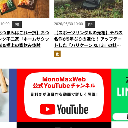
 10:00
2026/06/30 10:00
PR
PR
おつまみはこれ一択】おつ
【スポーツサンダルの元祖】テバの
ック不二家「ホームサクッ
名作が9年ぶりの進化！ アップデー
単＆極上の家飲み体験
トした「ハリケーン XLT3」の魅力
を識者があらゆる角度から徹底解
靴
説！