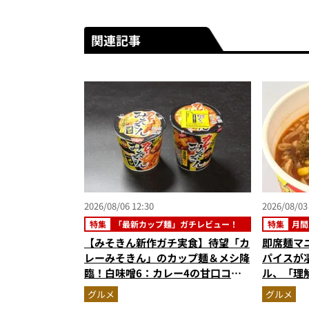
関連記事
2026/08/06 12:30
2026/08/03
特集
「最新カップ麺」ガチレビュー！
特集
月間
【みそきん新作ガチ実食】待望「カ
即席麺マ
レーみそきん」のカップ麺＆メシ降
パイスが
臨！白味噌6：カレー4の甘口コク
ル、「理
旨スープ＆ゴロッと大ぶりポテトに
めラーメ
グルメ
グルメ
歓喜
記事ランキ