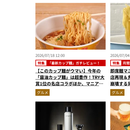
6月版）
2026/07/18 12:00
2026/07/04
特集
「最新カップ麺」ガチレビュー！
特集
月間
【このカップ麺がウマい】今年の
即席麺マ
「醤油カップ麺」は超豊作！TRY大
店再現＆
賞1位の名店コラボほか、マニア激
崩壊する
推しの3杯を徹底レビュー
【カップ
グルメ
グルメ
スト3】（