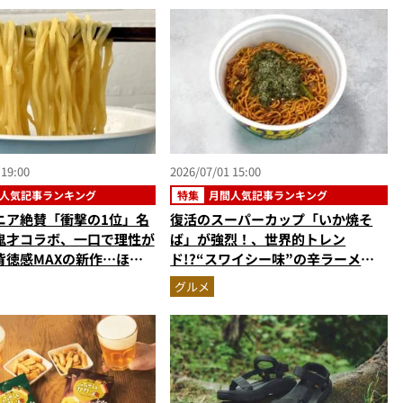
 19:00
2026/07/01 15:00
人気記事ランキング
特集
月間人気記事ランキング
ニア絶賛「衝撃の1位」名
復活のスーパーカップ「いか焼そ
鬼才コラボ、一口で理性が
ば」が強烈！、世界的トレン
背徳感MAXの新作…ほか
ド!?“スワイシー味”の辛ラーメ
麺の人気記事ランキングベ
ン…ほか【カップ焼きそばの人気記
グルメ
2026年5月版）
事ランキングベスト3】（2026年5
月版）