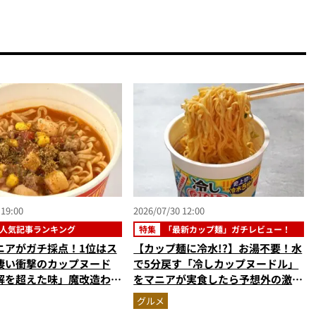
 19:00
2026/07/30 12:00
人気記事ランキング
特集
「最新カップ麺」ガチレビュー！
ニアがガチ採点！1位はス
【カップ麺に冷水!?】お湯不要！水
凄い衝撃のカップヌード
で5分戻す「冷しカップヌードル」
解を超えた味」魔改造わか
をマニアが実食したら予想外の激ウ
ン…ほか【カップ麺の人気
マ新体験だった
グルメ
ングベスト3】（2026年