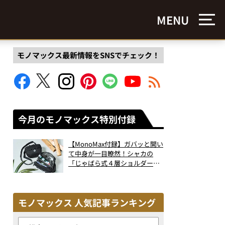
MENU
モノマックス最新情報をSNSでチェック！
今月のモノマックス特別付録
【MonoMax付録】ガバッと開い
て中身が一目瞭然！シャカの
「じゃばら式４層ショルダーバ
ッグ」は、出し入れのしやすさ
も過去最高レベルだった！
モノマックス 人気記事ランキング