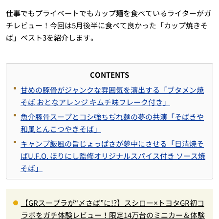
仕事でもプライベートでもカップ麺を食べているライターがガ
チレビュー！今回は5月後半に食べて良かった「カップ焼きそ
ば」ベスト3を紹介します。
CONTENTS
甘めの豚骨がジャンクな雰囲気を演出する「ブタメン焼
そば おとなアレンジ キムチ味フレーク付き」
魚介豚骨スープとコシ強ちぢれ麺の夢の共演「そばきや
和風とんこつやきそば」
キャンプ飯風の旨じょっぱさが夢中にさせる「日清焼そ
ばU.F.O. ほりにし監修オリジナルスパイス付き ソース焼
そば」
【GRスープラが“〆さば”に!?】スシロー×トヨタGR初コ
ラボをガチ体験レビュー！限定14万台のミニカー＆体験