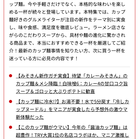
ップ麺。今や手軽さだけでなく、本格的な味わいを楽し
める一杯が続々と登場しています。本特集では、カップ
麺好きのグルメライターが注目の新作をテーマ別に実食
し、味や食感、満足度を徹底レビュー。ラーメン店さな
がらのこだわりスープから、具材や麺の進化に驚かされ
る商品まで、本当におすすめできる一杯を厳選してご紹
介！最新のカップ麺事情を知りたい方、次に買う一杯を
迷っている方に必見の内容です！
【みそきん新作ガチ実食】待望「カレーみそきん」の
カップ麺＆メシ降臨！白味噌6：カレー4の甘口コク旨
スープ＆ゴロッと大ぶりポテトに歓喜
【カップ麺に冷水!?】お湯不要！水で5分戻す「冷しカ
ップヌードル」をマニアが実食したら予想外の激ウマ
新体験だった
【このカップ麺がウマい】今年の「醤油カップ麺」は
超豊作！TRY大賞1位の名店コラボほか、マニア激推し