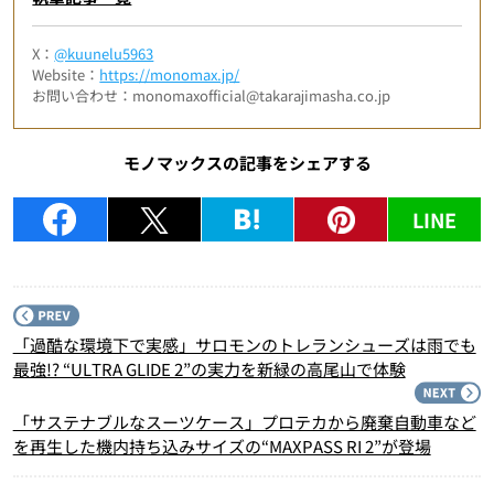
X：
@kuunelu5963
Website：
https://monomax.jp/
お問い合わせ：monomaxofficial@takarajimasha.co.jp
モノマックスの記事をシェアする
LINE
P
「過酷な環境下で実感」サロモンのトレランシューズは雨でも
最強!? “ULTRA GLIDE 2”の実力を新緑の高尾山で体験
N
「サステナブルなスーツケース」プロテカから廃棄自動車など
を再生した機内持ち込みサイズの“MAXPASS RI 2”が登場