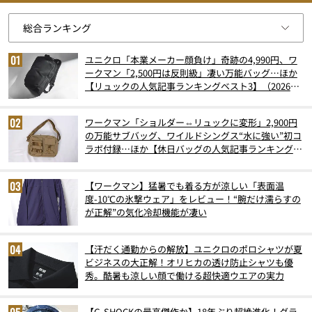
ユニクロ「本業メーカー顔負け」奇跡の4,990円、ワ
ークマン「2,500円は反則級」凄い万能バッグ…ほか
【リュックの人気記事ランキングベスト3】（2026年
6月版）
ワークマン「ショルダー⇔リュックに変形」2,900円
の万能サブバッグ、ワイルドシングス“水に強い”初コ
ラボ付録…ほか【休日バッグの人気記事ランキングベ
スト3】（2026年6月版）
【ワークマン】猛暑でも着る方が涼しい「表面温
度-10℃の氷撃ウェア」をレビュー！“腕だけ濡らすの
が正解”の気化冷却機能が凄い
【汗だく通勤からの解放】ユニクロのポロシャツが夏
ビジネスの大正解！オリヒカの透け防止シャツも優
秀。酷暑も涼しい顔で働ける超快適ウエアの実力
【G-SHOCKの最高傑作か】18年ぶり超絶進化！グラ