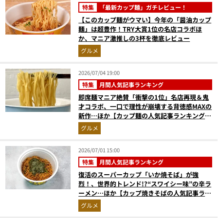
特集
「最新カップ麺」ガチレビュー！
【このカップ麺がウマい】今年の「醤油カップ
麺」は超豊作！TRY大賞1位の名店コラボほ
か、マニア激推しの3杯を徹底レビュー
グルメ
2026/07/04 19:00
特集
月間人気記事ランキング
即席麺マニア絶賛「衝撃の1位」名店再現＆鬼
才コラボ、一口で理性が崩壊する背徳感MAXの
新作…ほか【カップ麺の人気記事ランキングベ
スト3】（2026年5月版）
グルメ
2026/07/01 15:00
特集
月間人気記事ランキング
復活のスーパーカップ「いか焼そば」が強
烈！、世界的トレンド!?“スワイシー味”の辛ラ
ーメン…ほか【カップ焼きそばの人気記事ラン
キングベスト3】（2026年5月版）
グルメ