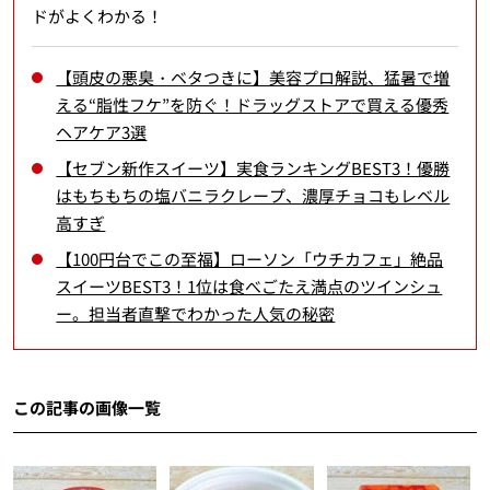
ドがよくわかる！
【頭皮の悪臭・ベタつきに】美容プロ解説、猛暑で増
える“脂性フケ”を防ぐ！ドラッグストアで買える優秀
ヘアケア3選
【セブン新作スイーツ】実食ランキングBEST3！優勝
はもちもちの塩バニラクレープ、濃厚チョコもレベル
高すぎ
【100円台でこの至福】ローソン「ウチカフェ」絶品
スイーツBEST3！1位は食べごたえ満点のツインシュ
ー。担当者直撃でわかった人気の秘密
この記事の画像一覧