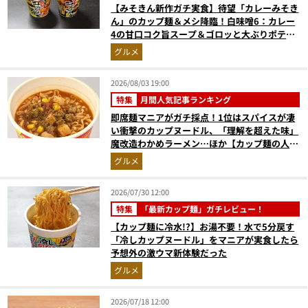
【みそきん新作ガチ実食】待望「カレーみそき
ん」のカップ麺＆メシ降臨！白味噌6：カレー
4の甘口コク旨スープ＆ゴロッと大ぶりポテト
に歓喜
グルメ
2026/08/03 19:00
特集
月間人気記事ランキング
即席麺マニアがガチ採点！1位はスパイスが凄
い衝撃のカップヌードル、「理解を超えた味」
魔改造わかめラーメン…ほか【カップ麺の人気
記事ランキングベスト3】（2026年6月版）
グルメ
2026/07/30 12:00
特集
「最新カップ麺」ガチレビュー！
【カップ麺に冷水!?】お湯不要！水で5分戻す
「冷しカップヌードル」をマニアが実食したら
予想外の激ウマ新体験だった
グルメ
2026/07/18 12:00