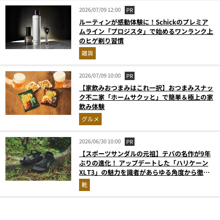
2026/07/09 12:00
PR
ルーティンが感動体験に！Schickのプレミア
ムライン「プロジスタ」で始めるワンランク上
のヒゲ剃り習慣
雑貨
2026/07/09 10:00
PR
【家飲みおつまみはこれ一択】おつまみスナッ
ク不二家「ホームサクッと」で簡単＆極上の家
飲み体験
グルメ
2026/06/30 10:00
PR
【スポーツサンダルの元祖】テバの名作が9年
ぶりの進化！ アップデートした「ハリケーン
XLT3」の魅力を識者があらゆる角度から徹底
解説！
靴