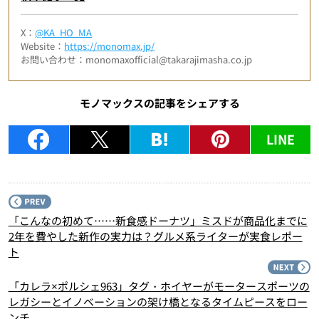
X：
@KA_HO_MA
Website：
https://monomax.jp/
お問い合わせ：monomaxofficial@takarajimasha.co.jp
モノマックスの記事をシェアする
LINE
P
「こんなの初めて……新食感ドーナツ」ミスドが商品化までに
2年を費やした新作の実力は？グルメ系ライターが実食レポー
ト
N
「カレラ×ポルシェ963」タグ・ホイヤーがモータースポーツの
レガシーとイノベーションの架け橋となるタイムピースをロー
ンチ