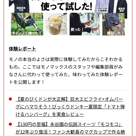
体験レポート
モノの本当のよさは実際に体験してみたからこそわかる
もの。ここではモノマックスのスタッフや編集部員がみ
なさんに代わって使ってみた、味わってみた体験レポー
トを公開します！
【夏のびくドンが大正解】巨大エビフライ×オムバー
グにハマりそう！びっくりドンキー夏限定「トマト弾
けるハンバーグ」を実食レビュー
【130円の至福】永谷園の伝説スイーツ「モコモコ」
が12年ぶり復活！ファン大歓喜のマグカップで作る絶