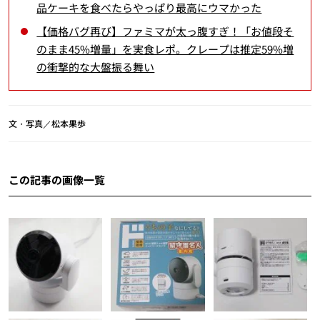
品ケーキを食べたらやっぱり最高にウマかった
【価格バグ再び】ファミマが太っ腹すぎ！「お値段そ
のまま45%増量」を実食レポ。クレープは推定59%増
の衝撃的な大盤振る舞い
文・写真／松本果歩
この記事の画像一覧