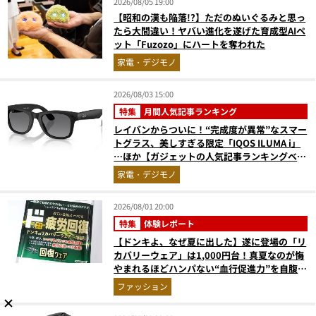
2026/08/05 19:00
【昭和の漢も陥落!?】ただのぬいぐるみと思っ
たら大間違い！ヤバい進化を遂げた育成型AIペ
ット「Fuzozo」にハートを奪われた
家電・デジモノ
2026/08/03 15:00
特集
月間人気記事ランキング
レイバンからついに！“完成度が異常”なスマー
トグラス、美しすぎる限定「IQOS ILUMA i」
…ほか【ガジェットの人気記事ランキングベス
ト3】（2026年6月版）
家電・デジモノ
2026/08/01 20:00
特集
体験レポート
【ドンキよ、なぜ夏に出した】遂に登場の「リ
カバリーウェア」は1,000円台！真夏なのが悔
やまれるほどハンパない“血行促進力”を自腹レ
ビュー
ファッション