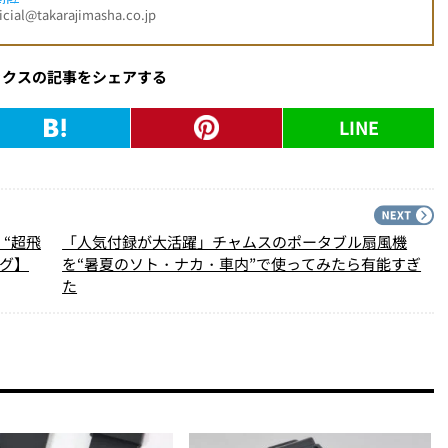
l@takarajimasha.co.jp
ックスの記事をシェアする
LINE
PREV
N
“超飛
「人気付録が大活躍」チャムスのポータブル扇風機
ング】
を“暑夏のソト・ナカ・車内”で使ってみたら有能すぎ
た