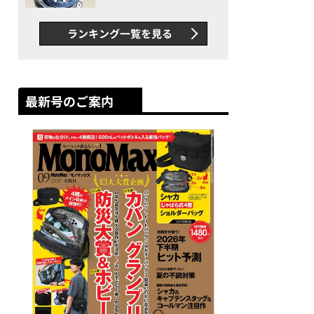
者が語る「GWR-B3000」最
新ムーブメントの衝撃
ランキング一覧を見る
最新号のご案内