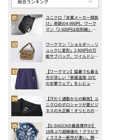
ユニクロ「本業メーカー顔負
け」奇跡の4,990円、ワーク
マン「2,500円は反則級」凄
い万能バッグ…ほか【リュッ
クの人気記事ランキングベス
ワークマン「ショルダー⇔リ
ト3】（2026年6月版）
ュックに変形」2,900円の万
能サブバッグ、ワイルドシン
グス“水に強い”初コラボ付
録…ほか【休日バッグの人気
【ワークマン】猛暑でも着る
記事ランキングベスト3】
方が涼しい「表面温度-10℃
（2026年6月版）
の氷撃ウェア」をレビュ
ー！“腕だけ濡らすのが正
解”の気化冷却機能が凄い
【汗だく通勤からの解放】ユ
ニクロのポロシャツが夏ビジ
ネスの大正解！オリヒカの透
け防止シャツも優秀。酷暑も
涼しい顔で働ける超快適ウエ
【G-SHOCKの最高傑作か】
アの実力
18年ぶり超絶進化！グラビテ
ィマスター新作が凄い。開発