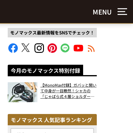
MENU
モノマックス最新情報をSNSでチェック！
今月のモノマックス特別付録
【MonoMax付録】ガバッと開い
て中身が一目瞭然！シャカの
「じゃばら式４層ショルダーバ
ッグ」は、出し入れのしやすさ
も過去最高レベルだった！
モノマックス 人気記事ランキング