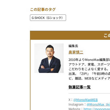
この記事のタグ
G-SHOCK（Gショック）
こ
編集長
奥家慎二
2010年よりMonoMax
アウトドア、家電、スポー
こだわりをこよなく愛する。
出演。『ZIP!』『午前0
ビ、雑誌、WEBなどメディ
執筆記事一覧
X：
@MonoMaxWEB
Instagram：
@MonoMax_tkj
Website：
https://monomax.