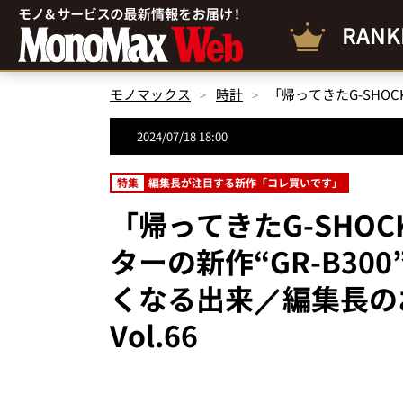
RANK
モノマックス
時計
2024/07/18 18:00
特集
編集長が注目する新作「コレ買いです」
「帰ってきたG-SHO
ターの新作“GR-B3
くなる出来／編集長の
Vol.66