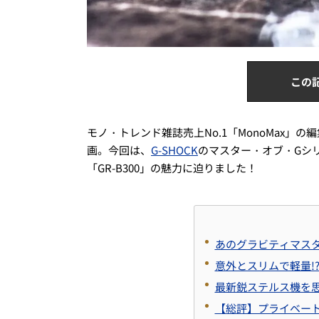
この
モノ・トレンド雑誌売上No.1「MonoMax
画。今回は、
G-SHOCK
のマスター・オブ・Gシ
「GR-B300」の魅力に迫りました！
あのグラビティマス
意外とスリムで軽量!
最新鋭ステルス機を
【総評】プライベー