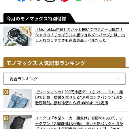
今月のモノマックス特別付録
【MonoMax付録】ガバッと開いて中身が一目瞭然！
シャカの「じゃばら式４層ショルダーバッグ」は、出
し入れのしやすさも過去最高レベルだった！
モノマックス 人気記事ランキング
【ワークマンの1,590円冷感デニム】vsユニクロ・無
印で比較！猛暑を乗り切る“涼感ロングパンツ”3選を
徹底解剖。接触冷感から綿100%まで決定版
ユニクロ「本業メーカー顔負け」奇跡の4,990円、ワ
ークマン「2,500円は反則級」凄い万能バッグ…ほか
【リュックの人気記事ランキングベスト3】（2026年