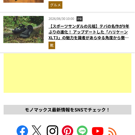
グルメ
2026/06/30 10:00
PR
【スポーツサンダルの元祖】テバの名作が9年
ぶりの進化！ アップデートした「ハリケーン
XLT3」の魅力を識者があらゆる角度から徹底
解説！
靴
モノマックス最新情報をSNSでチェック！