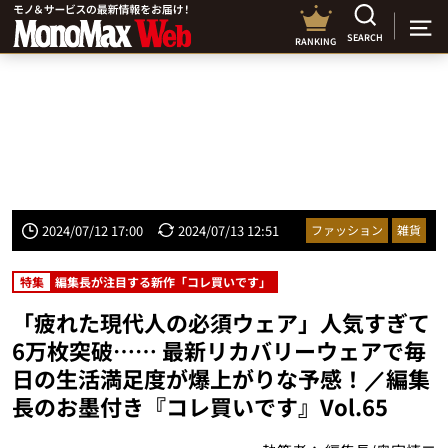
SEARCH
RANKING
2024/07/12 17:00
2024/07/13 12:51
ファッション
雑貨
特集
編集長が注目する新作「コレ買いです」
「疲れた現代人の必須ウェア」人気すぎて
6万枚突破…… 最新リカバリーウェアで毎
日の生活満足度が爆上がりな予感！／編集
長のお墨付き『コレ買いです』Vol.65