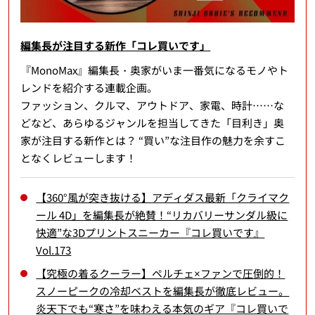
編集長が注目する新作「コレ買いです」
『MonoMax』編集長・奥家がいま一番気になるモノやト
レンドを紹介する連載企画。
ファッション、クルマ、アウトドア、家電、時計……な
どなど、あらゆるジャンルを担当してきた「目利き」奥
家が注目する新作とは？ “買い”な注目作の魅力を余すこ
となくレビューします！
【360°風が突き抜ける】アディダス最新「クライマク
ール 4D」を編集長が絶賛！“リカバリーサンダル級に
快適”な3Dプリントスニーカー『コレ買いです』
Vol.173
【究極の着るクーラー】ペルチェ×ファンで圧倒的！
スノーピークの冷却ベストを編集長が徹底レビュー。
炎天下でも“寒さ”を味わえる本気のギア『コレ買いで