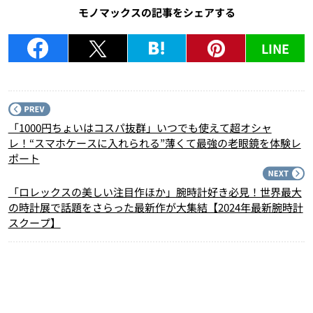
モノマックスの記事をシェアする
LINE
P
「1000円ちょいはコスパ抜群」いつでも使えて超オシャ
レ！“スマホケースに入れられる”薄くて最強の老眼鏡を体験レ
ポート
N
「ロレックスの美しい注目作ほか」腕時計好き必見！世界最大
の時計展で話題をさらった最新作が大集結【2024年最新腕時計
スクープ】