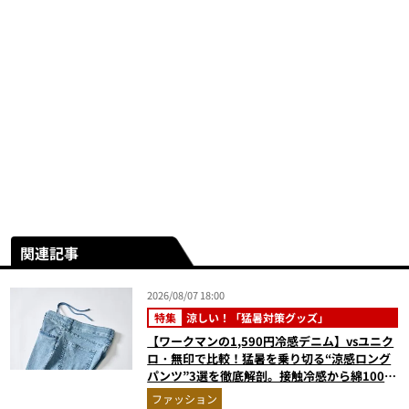
関連記事
2026/08/07 18:00
特集
涼しい！「猛暑対策グッズ」
【ワークマンの1,590円冷感デニム】vsユニク
ロ・無印で比較！猛暑を乗り切る“涼感ロング
パンツ”3選を徹底解剖。接触冷感から綿100%
まで決定版
ファッション