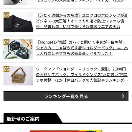
6月版）
【汗だく通勤からの解放】ユニクロのポロシャツが夏
ビジネスの大正解！オリヒカの透け防止シャツも優
秀。酷暑も涼しい顔で働ける超快適ウエアの実力
【MonoMax付録】ガバッと開いて中身が一目瞭然！
シャカの「じゃばら式４層ショルダーバッグ」は、出
し入れのしやすさも過去最高レベルだった！
ワークマン「ショルダー⇔リュックに変形」2,900円
の万能サブバッグ、ワイルドシングス“水に強い”初コ
ラボ付録…ほか【休日バッグの人気記事ランキングベ
スト3】（2026年6月版）
ランキング一覧を見る
最新号のご案内