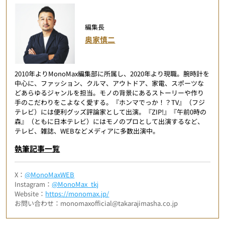
編集長
奥家慎二
2010年よりMonoMax編集部に所属し、2020年より現職。腕時計を
中心に、ファッション、クルマ、アウトドア、家電、スポーツな
どあらゆるジャンルを担当。モノの背景にあるストーリーや作り
手のこだわりをこよなく愛する。『ホンマでっか！？TV』（フジ
テレビ）には便利グッズ評論家として出演。『ZIP!』『午前0時の
森』（ともに日本テレビ）にはモノのプロとして出演するなど、
テレビ、雑誌、WEBなどメディアに多数出演中。
執筆記事一覧
X：
@MonoMaxWEB
Instagram：
@MonoMax_tkj
Website：
https://monomax.jp/
お問い合わせ：monomaxofficial@takarajimasha.co.jp