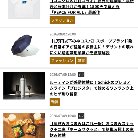
【ユニクロの注目コラボ】世界的建築家・隈研
吾と藤本壮介が参戦！1500円で買える
「PEACE FOR ALL」最新作
ファッション
2026/08/02 20:00
【1万円以下の神コスパ】スポーツブランド発
の日常ギアが猛暑の救世主に！デサントの壊れ
にくい晴雨兼用傘ほかを徹底解説
ファッション
雑貨
2026/07/09 12:00
PR
ルーティンが感動体験に！Schickのプレミア
ムライン「プロジスタ」で始めるワンランク上
のヒゲ剃り習慣
雑貨
2026/07/09 10:00
PR
【家飲みおつまみはこれ一択】おつまみスナッ
ク不二家「ホームサクッと」で簡単＆極上の家
飲み体験