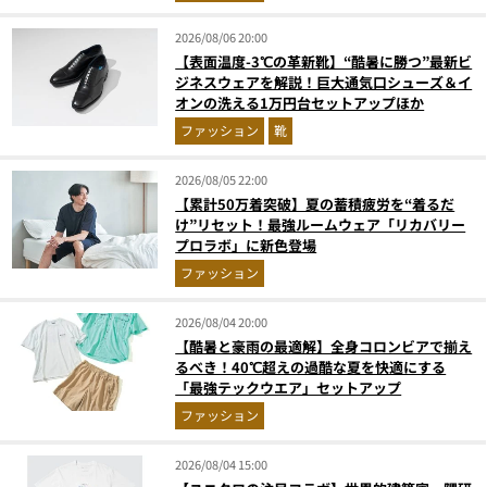
2026/08/06 20:00
【表面温度-3℃の革新靴】“酷暑に勝つ”最新ビ
ジネスウェアを解説！巨大通気口シューズ＆イ
オンの洗える1万円台セットアップほか
ファッション
靴
2026/08/05 22:00
【累計50万着突破】夏の蓄積疲労を“着るだ
け”リセット！最強ルームウェア「リカバリー
プロラボ」に新色登場
ファッション
2026/08/04 20:00
【酷暑と豪雨の最適解】全身コロンビアで揃え
るべき！40℃超えの過酷な夏を快適にする
「最強テックウエア」セットアップ
ファッション
2026/08/04 15:00