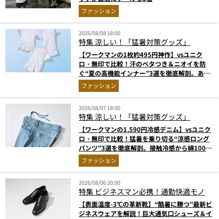
ファッション
2026/08/08 18:00
特集
涼しい！「猛暑対策グッズ」
【ワークマンの1枚約495円神作】vsユニク
ロ・無印で比較！汗のベタつき＆ニオイを防
ぐ“夏の高機能インナー”3選を徹底解剖。あな
たに最適な1着は？
ファッション
2026/08/07 18:00
特集
涼しい！「猛暑対策グッズ」
【ワークマンの1,590円冷感デニム】vsユニク
ロ・無印で比較！猛暑を乗り切る“涼感ロング
パンツ”3選を徹底解剖。接触冷感から綿100%
まで決定版
ファッション
2026/08/06 20:00
特集
ビジネスマン必携！通勤快適モノ
【表面温度-3℃の革新靴】“酷暑に勝つ”最新ビ
ジネスウェアを解説！巨大通気口シューズ＆イ