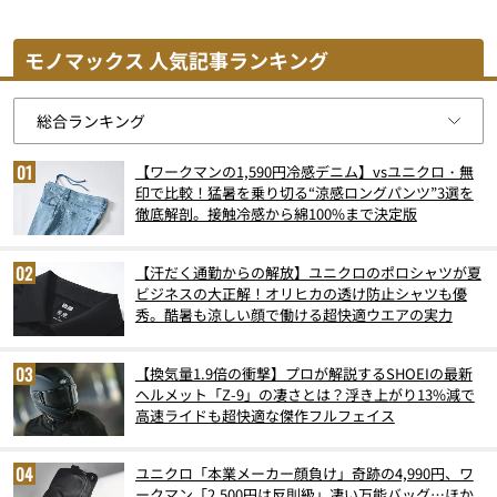
モノマックス 人気記事ランキング
【ワークマンの1,590円冷感デニム】vsユニクロ・無
印で比較！猛暑を乗り切る“涼感ロングパンツ”3選を
徹底解剖。接触冷感から綿100%まで決定版
【汗だく通勤からの解放】ユニクロのポロシャツが夏
ビジネスの大正解！オリヒカの透け防止シャツも優
秀。酷暑も涼しい顔で働ける超快適ウエアの実力
【換気量1.9倍の衝撃】プロが解説するSHOEIの最新
ヘルメット「Z-9」の凄さとは？浮き上がり13%減で
高速ライドも超快適な傑作フルフェイス
ユニクロ「本業メーカー顔負け」奇跡の4,990円、ワ
ークマン「2,500円は反則級」凄い万能バッグ…ほか