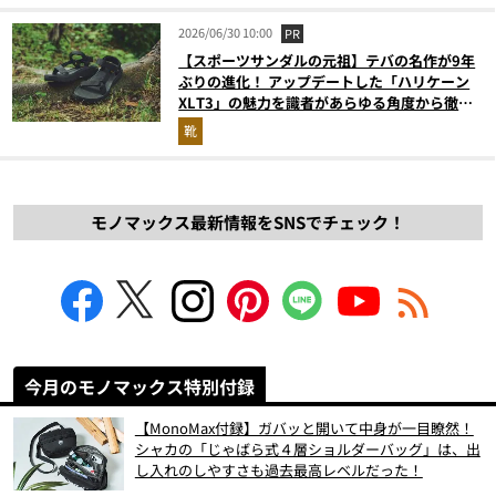
2026/06/30 10:00
PR
【スポーツサンダルの元祖】テバの名作が9年
ぶりの進化！ アップデートした「ハリケーン
XLT3」の魅力を識者があらゆる角度から徹底
解説！
靴
モノマックス最新情報をSNSでチェック！
今月のモノマックス特別付録
【MonoMax付録】ガバッと開いて中身が一目瞭然！
シャカの「じゃばら式４層ショルダーバッグ」は、出
し入れのしやすさも過去最高レベルだった！