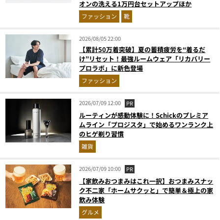
オンの洗える1万円台セットアップほか
ファッション
靴
2026/08/05 22:00
【累計50万着突破】夏の蓄積疲労を“着るだ
け”リセット！最強ルームウェア「リカバリー
プロラボ」に新色登場
ファッション
2026/07/09 12:00
PR
ルーティンが感動体験に！Schickのプレミア
ムライン「プロジスタ」で始めるワンランク上
のヒゲ剃り習慣
雑貨
2026/07/09 10:00
PR
【家飲みおつまみはこれ一択】おつまみスナッ
ク不二家「ホームサクッと」で簡単＆極上の家
飲み体験
グルメ