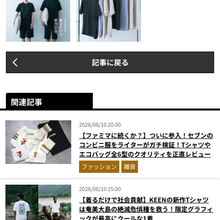
記事に戻る
関連記事
2026/08/10 20:00
【ファミマに続くか？】ついに参入！セブンの
コンビニ服をライターがガチ検証！Tシャツや
エコバッグ全6型のクオリティを正直レビュー
ファッション
雑貨
2026/08/10 15:00
【着るだけで社会貢献】KEENの新作Tシャツ
は奄美大島の絶滅危惧種を救う！限定グラフィ
ックが最高にクールな1着