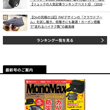
【リュックの人気記事ランキングベスト3】（2026年
6月版）
【Onの究極の1足】PAFデザインの「クラウドブー
ム」を試し履き。街履きにも最適！カーボン搭載
で“走れるハイテク靴”の最高峰
ランキング一覧を見る
最新号のご案内