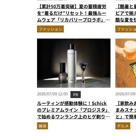
【累計50万着突破】夏の蓄積疲労
【酷暑と
を“着るだけ”リセット！最強ルー
ビアで揃
ムウェア「リカバリープロラボ」に
酷な夏を
新色登場
エア」セ
ファッション
ファッシ
2026/07/09 12:00
2026/07/09
PR
ルーティンが感動体験に！Schick
【家飲み
のプレミアムライン「プロジスタ」
まみスナ
で始めるワンランク上のヒゲ剃り習
と」で簡
慣
雑貨
グルメ