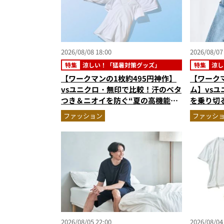
2026/08/08 18:00
2026/08/07
特集
涼しい！「猛暑対策グッズ」
特集
涼し
【ワークマンの1枚約495円神作】
【ワークマ
vsユニクロ・無印で比較！汗のベタ
ム】vs
つき＆ニオイを防ぐ“夏の高機能イ
を乗り切
ンナー”3選を徹底解剖。あなたに
を徹底解
ファッション
ファッシ
最適な1着は？
まで決定
2026/08/05 22:00
2026/08/04