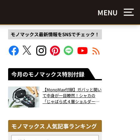
MENU
モノマックス最新情報をSNSでチェック！
今月のモノマックス特別付録
【MonoMax付録】ガバッと開い
て中身が一目瞭然！シャカの
「じゃばら式４層ショルダーバ
ッグ」は、出し入れのしやすさ
も過去最高レベルだった！
モノマックス 人気記事ランキング