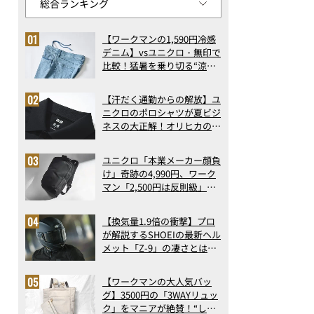
【ワークマンの1,590円冷感
デニム】vsユニクロ・無印で
比較！猛暑を乗り切る“涼感
ロングパンツ”3選を徹底解
剖。接触冷感から綿100%ま
【汗だく通勤からの解放】ユ
で決定版
ニクロのポロシャツが夏ビジ
ネスの大正解！オリヒカの透
け防止シャツも優秀。酷暑も
涼しい顔で働ける超快適ウエ
ユニクロ「本業メーカー顔負
アの実力
け」奇跡の4,990円、ワーク
マン「2,500円は反則級」凄
い万能バッグ…ほか【リュッ
クの人気記事ランキングベス
【換気量1.9倍の衝撃】プロ
ト3】（2026年6月版）
が解説するSHOEIの最新ヘル
メット「Z-9」の凄さとは？
浮き上がり13%減で高速ライ
ドも超快適な傑作フルフェイ
【ワークマンの大人気バッ
ス
グ】3500円の「3WAYリュッ
ク」をマニアが絶賛！“しご