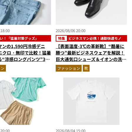
 18:00
2026/08/06 20:00
い！「猛暑対策グッズ」
特集
ビジネスマン必携！通勤快適モノ
ンの1,590円冷感デニ
【表面温度-3℃の革新靴】“酷暑に
ユニクロ・無印で比較！猛暑
勝つ”最新ビジネスウェアを解説！
る“涼感ロングパンツ”3選
巨大通気口シューズ＆イオンの洗え
剖。接触冷感から綿100%
る1万円台セットアップほか
ョン
ファッション
靴
版
 20:00
2026/08/04 15:00