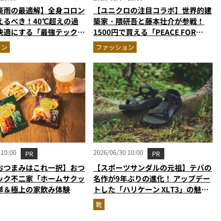
豪雨の最適解】全身コロン
【ユニクロの注目コラボ】世界的建
えるべき！40℃超えの過
築家・隈研吾と藤本壮介が参戦！
快適にする「最強テックウ
1500円で買える「PEACE FOR
ットアップ
ALL」最新作
ョン
ファッション
 10:00
2026/06/30 10:00
PR
PR
おつまみはこれ一択】おつ
【スポーツサンダルの元祖】テバの
ック不二家「ホームサクッ
名作が9年ぶりの進化！ アップデー
単＆極上の家飲み体験
トした「ハリケーン XLT3」の魅力
を識者があらゆる角度から徹底解
靴
説！