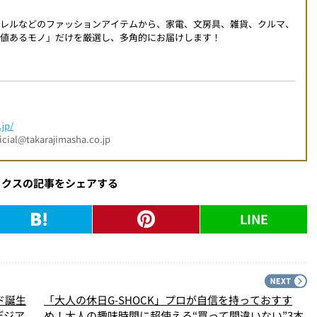
パレルなどのファッションアイテムから、家電、文房具、雑貨、クルマ、
値あるモノ」だけを厳選し、多角的にお届けします！
jp/
l@takarajimasha.co.jp
ックスの記事をシェアする
LINE
PREV
N
ド誕生
「大人の休日G-SHOCK」プロが自信を持っておすす
デジア
め！大人の趣味時間に超使える“買って間違いない”3本