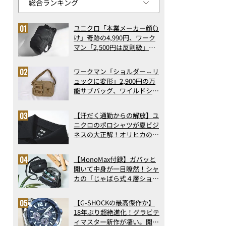
ユニクロ「本業メーカー顔負
け」奇跡の4,990円、ワーク
マン「2,500円は反則級」凄
い万能バッグ…ほか【リュッ
クの人気記事ランキングベス
ワークマン「ショルダー⇔リ
ト3】（2026年6月版）
ュックに変形」2,900円の万
能サブバッグ、ワイルドシン
グス“水に強い”初コラボ付
録…ほか【休日バッグの人気
【汗だく通勤からの解放】ユ
記事ランキングベスト3】
ニクロのポロシャツが夏ビジ
（2026年6月版）
ネスの大正解！オリヒカの透
け防止シャツも優秀。酷暑も
涼しい顔で働ける超快適ウエ
【MonoMax付録】ガバッと
アの実力
開いて中身が一目瞭然！シャ
カの「じゃばら式４層ショル
ダーバッグ」は、出し入れの
しやすさも過去最高レベルだ
【G-SHOCKの最高傑作か】
った！
18年ぶり超絶進化！グラビテ
ィマスター新作が凄い。開発