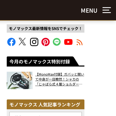
MENU
モノマックス最新情報をSNSでチェック！
今月のモノマックス特別付録
【MonoMax付録】ガバッと開い
て中身が一目瞭然！シャカの
「じゃばら式４層ショルダーバ
ッグ」は、出し入れのしやすさ
も過去最高レベルだった！
モノマックス 人気記事ランキング