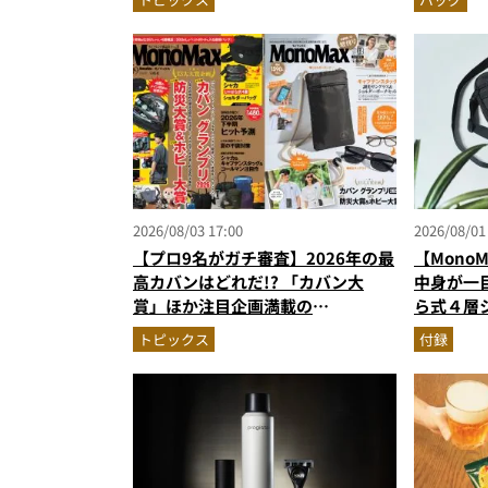
次を公開
作
2026/08/03 17:00
2026/08/01
【プロ9名がガチ審査】2026年の最
【Mono
高カバンはどれだ!? 「カバン大
中身が一
賞」ほか注目企画満載の
ら式４層
MonoMax9月号＆増刊の表紙を速
し入れの
トピックス
付録
報
だった！