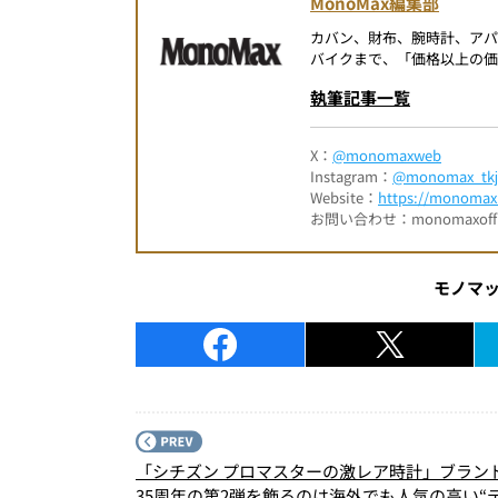
MonoMax編集部
カバン、財布、腕時計、ア
バイクまで、「価格以上の価
執筆記事一覧
X：
@monomaxweb
Instagram：
@monomax_tkj
Website：
https://monomax.
お問い合わせ：monomaxofficia
モノマ
「シチズン プロマスターの激レア時計」ブラン
35周年の第2弾を飾るのは海外でも人気の高い“