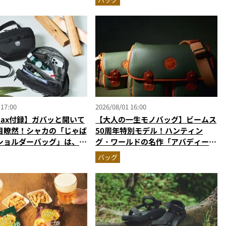
 17:00
2026/08/01 16:00
Max付録】ガバッと開いて
【大人の一生モノバッグ】ビームス
目瞭然！シャカの「じゃば
50周年特別モデル！ハンティン
ショルダーバッグ」は、出
グ・ワールドの名作「アバディー
しやすさも過去最高レベル
ン」が極上のオールレザーに進化し
バッグ
て登場