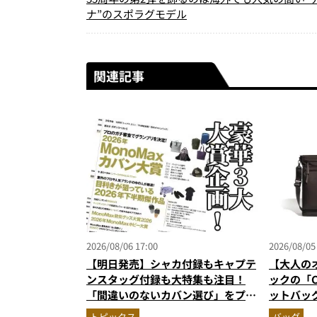
ナ”のスポラグモデル
関連記事
2026/08/06 17:00
2026/08/05
【明日発売】シャカ付録もキャプテ
【大人の
ンスタッグ付録も大特集も注目！
ックの「C
「間違いのないカバン選び」をプロ
ットバッ
がジャッジ・MonoMax9月号の目
に絶対合
トピックス
バッグ