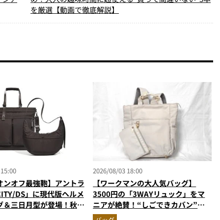
を厳選【動画で徹底解説】
 15:00
2026/08/03 18:00
オンオフ最強鞄】アントラ
【ワークマンの大人気バッグ】
ITY/DS」に現代版ヘルメ
3500円の「3WAYリュック」をマ
グ＆三日月型が登場！秋服
ニアが絶賛！“しごできカバン”が
う新色モールブラウンが傑
撥水防汚で評判以上に優秀だった
バッグ