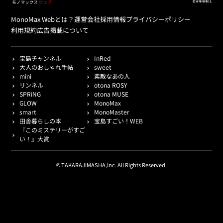
MonoMax Webとは？
運営会社
採用情報
プライバシーポリシー
利用規約
広告掲載について
宝島チャンネル
InRed
大人のおしゃれ手帖
sweet
mini
素敵なあの人
リンネル
otona ROSY
SPRiNG
otona MUSE
GLOW
MonoMax
smart
MonoMaster
田舎暮らしの本
宝島すごい！WEB
『このミステリーがすご
い！』大賞
© TAKARAJIMASHA,Inc. All Rights Reserved.