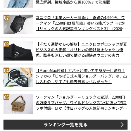
徹底解剖。接触冷感から綿100%まで決定版
ユニクロ「本業メーカー顔負け」奇跡の4,990円、ワ
ークマン「2,500円は反則級」凄い万能バッグ…ほか
【リュックの人気記事ランキングベスト3】（2026年
6月版）
【汗だく通勤からの解放】ユニクロのポロシャツが夏
ビジネスの大正解！オリヒカの透け防止シャツも優
秀。酷暑も涼しい顔で働ける超快適ウエアの実力
【MonoMax付録】ガバッと開いて中身が一目瞭然！
シャカの「じゃばら式４層ショルダーバッグ」は、出
し入れのしやすさも過去最高レベルだった！
ワークマン「ショルダー⇔リュックに変形」2,900円
の万能サブバッグ、ワイルドシングス“水に強い”初コ
ラボ付録…ほか【休日バッグの人気記事ランキングベ
スト3】（2026年6月版）
ランキング一覧を見る