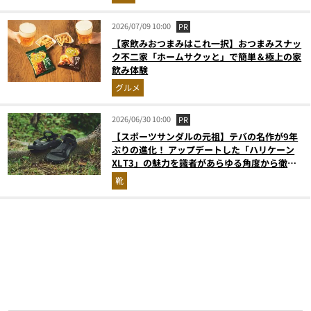
2026/07/09 10:00
PR
【家飲みおつまみはこれ一択】おつまみスナッ
ク不二家「ホームサクッと」で簡単＆極上の家
飲み体験
グルメ
2026/06/30 10:00
PR
【スポーツサンダルの元祖】テバの名作が9年
ぶりの進化！ アップデートした「ハリケーン
XLT3」の魅力を識者があらゆる角度から徹底
解説！
靴