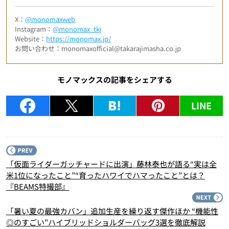
X：
@monomaxweb
Instagram：
@monomax_tkj
Website：
https://monomax.jp/
お問い合わせ：monomaxofficial@takarajimasha.co.jp
モノマックスの記事をシェアする
LINE
P
「仮面ライダーガッチャードに出演」藤林泰也が語る“実は全
米1位になったこと”“育ったハワイでハマったこと”とは？
『BEAMS特撮部』
N
「暑い夏の最強カバン」追加生産を繰り返す傑作ほか “機能性
◎のすごい”ハイブリッドショルダーバッグ3選を徹底解説