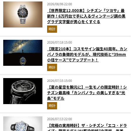
2026/08/06 22:00
【世界限定12,000本】シチズン「ツヨサ」最
新作！6万円台で手に入るヴィンテージ調の黒
グラデ文字盤が男心をくすぐる
時計
2026/07/18 15:00
【限定210本】コスモサイン誕生40周年。カン
パノラの象徴的モデルが、現代技術と“39mm
小径ケース”でアップデート！
時計
2026/07/15 15:00
【夏の星空を腕元に】一生モノの限定時計！シ
チズン最高峰「カンパノラ」の美しすぎる“光
条”モデル
時計
2026/07/13 22:00
【究極の実用時計】ザ・シチズン「エコ・ドラ
イブ」限定モデルは“藍染和紙”⽂字板。年差