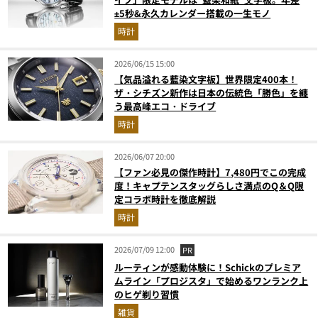
±5秒&永久カレンダー搭載の一生モノ
時計
2026/06/15 15:00
【気品溢れる藍染文字板】世界限定400本！
ザ・シチズン新作は日本の伝統色「勝色」を纏
う最高峰エコ・ドライブ
時計
2026/06/07 20:00
【ファン必見の傑作時計】7,480円でこの完成
度！キャプテンスタッグらしさ満点のQ＆Q限
定コラボ時計を徹底解説
時計
2026/07/09 12:00
PR
ルーティンが感動体験に！Schickのプレミア
ムライン「プロジスタ」で始めるワンランク上
のヒゲ剃り習慣
雑貨