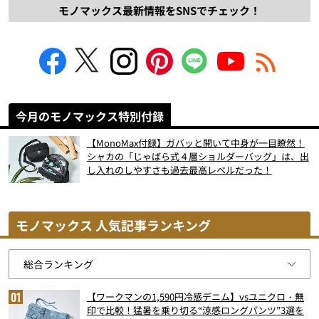
モノマックス最新情報をSNSでチェック！
今月のモノマックス特別付録
【MonoMax付録】ガバッと開いて中身が一目瞭然！
シャカの「じゃばら式４層ショルダーバッグ」は、出
し入れのしやすさも過去最高レベルだった！
モノマックス 人気記事ランキング
【ワークマンの1,590円冷感デニム】vsユニクロ・無
印で比較！猛暑を乗り切る“涼感ロングパンツ”3選を