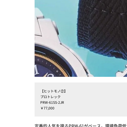
【ヒットモノ②】
プロトレック
PRW-61SS-2JR
￥77,000
定番的人気を誇るPRW-61がベース。環境負荷