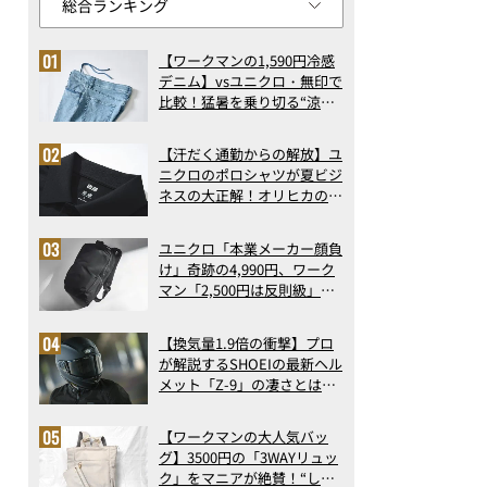
【ワークマンの1,590円冷感
デニム】vsユニクロ・無印で
比較！猛暑を乗り切る“涼感
ロングパンツ”3選を徹底解
剖。接触冷感から綿100%ま
【汗だく通勤からの解放】ユ
で決定版
ニクロのポロシャツが夏ビジ
ネスの大正解！オリヒカの透
け防止シャツも優秀。酷暑も
涼しい顔で働ける超快適ウエ
ユニクロ「本業メーカー顔負
アの実力
け」奇跡の4,990円、ワーク
マン「2,500円は反則級」凄
い万能バッグ…ほか【リュッ
クの人気記事ランキングベス
【換気量1.9倍の衝撃】プロ
ト3】（2026年6月版）
が解説するSHOEIの最新ヘル
メット「Z-9」の凄さとは？
浮き上がり13%減で高速ライ
ドも超快適な傑作フルフェイ
【ワークマンの大人気バッ
ス
グ】3500円の「3WAYリュッ
ク」をマニアが絶賛！“しご