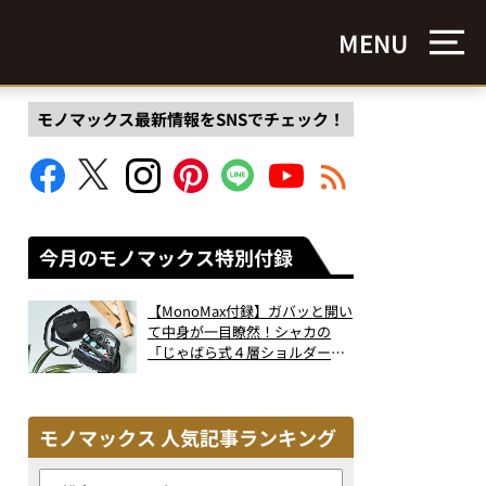
MENU
モノマックス最新情報をSNSでチェック！
今月のモノマックス特別付録
【MonoMax付録】ガバッと開い
て中身が一目瞭然！シャカの
「じゃばら式４層ショルダーバ
ッグ」は、出し入れのしやすさ
も過去最高レベルだった！
モノマックス 人気記事ランキング