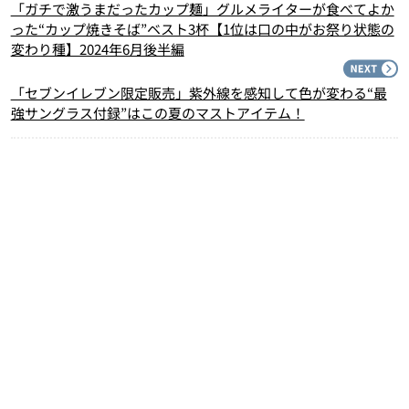
「ガチで激うまだったカップ麺」グルメライターが食べてよか
った“カップ焼きそば”ベスト3杯【1位は口の中がお祭り状態の
変わり種】2024年6月後半編
N
「セブンイレブン限定販売」紫外線を感知して色が変わる“最
強サングラス付録”はこの夏のマストアイテム！