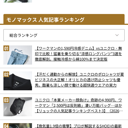
モノマックス 人気記事ランキング
【ワークマンの1,590円冷感デニム】vsユニクロ・無
印で比較！猛暑を乗り切る“涼感ロングパンツ”3選を
徹底解剖。接触冷感から綿100%まで決定版
【汗だく通勤からの解放】ユニクロのポロシャツが夏
ビジネスの大正解！オリヒカの透け防止シャツも優
秀。酷暑も涼しい顔で働ける超快適ウエアの実力
ユニクロ「本業メーカー顔負け」奇跡の4,990円、ワ
ークマン「2,500円は反則級」凄い万能バッグ…ほか
【リュックの人気記事ランキングベスト3】（2026年
6月版）
【換気量1.9倍の衝撃】プロが解説するSHOEIの最新