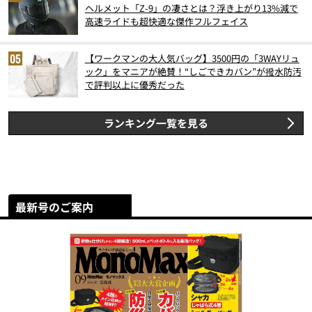
ヘルメット「Z-9」の凄さとは？浮き上がり13%減で
高速ライドも超快適な傑作フルフェイス
【ワークマンの大人気バッグ】3500円の「3WAYリュ
ック」をマニアが絶賛！“しごできカバン”が撥水防汚
で評判以上に優秀だった
ランキング一覧を見る
最新号のご案内