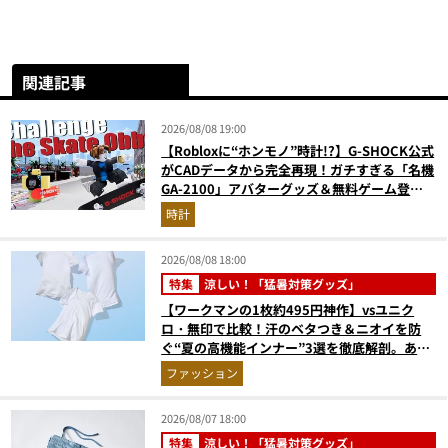
関連記事
2026/08/08 19:00
【Robloxに“ホンモノ”時計!?】G-SHOCK公式
がCADデータから完全再現！ガチすぎる「名機
GA-2100」アバターグッズ＆無料ゲーム登場
が見逃せない
時計
2026/08/08 18:00
特集
涼しい！「猛暑対策グッズ」
【ワークマンの1枚約495円神作】vsユニク
ロ・無印で比較！汗のベタつき＆ニオイを防
ぐ“夏の高機能インナー”3選を徹底解剖。あな
たに最適な1着は？
ファッション
2026/08/07 18:00
特集
涼しい！「猛暑対策グッズ」