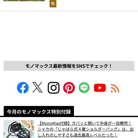
解説！
靴
モノマックス最新情報をSNSでチェック！
今月のモノマックス特別付録
【MonoMax付録】ガバッと開いて中身が一目瞭然！
シャカの「じゃばら式４層ショルダーバッグ」は、出
し入れのしやすさも過去最高レベルだった！