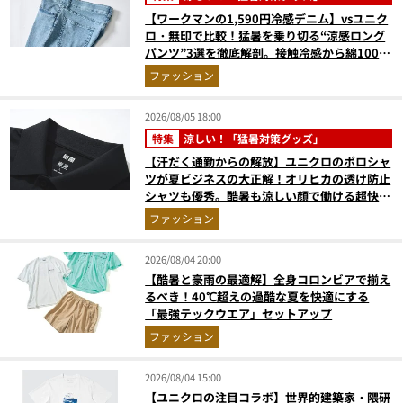
【ワークマンの1,590円冷感デニム】vsユニク
ロ・無印で比較！猛暑を乗り切る“涼感ロング
パンツ”3選を徹底解剖。接触冷感から綿100%
まで決定版
ファッション
2026/08/05 18:00
特集
涼しい！「猛暑対策グッズ」
【汗だく通勤からの解放】ユニクロのポロシャ
ツが夏ビジネスの大正解！オリヒカの透け防止
シャツも優秀。酷暑も涼しい顔で働ける超快適
ウエアの実力
ファッション
2026/08/04 20:00
【酷暑と豪雨の最適解】全身コロンビアで揃え
るべき！40℃超えの過酷な夏を快適にする
「最強テックウエア」セットアップ
ファッション
2026/08/04 15:00
【ユニクロの注目コラボ】世界的建築家・隈研