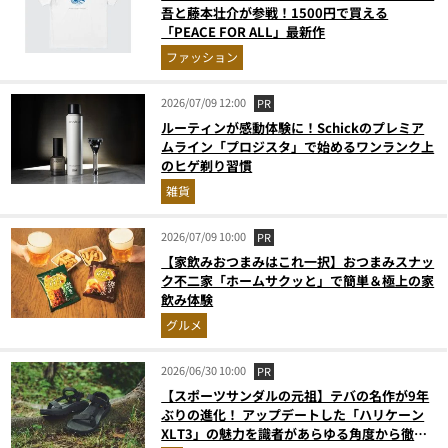
吾と藤本壮介が参戦！1500円で買える
「PEACE FOR ALL」最新作
ファッション
2026/07/09 12:00
PR
ルーティンが感動体験に！Schickのプレミア
ムライン「プロジスタ」で始めるワンランク上
のヒゲ剃り習慣
雑貨
2026/07/09 10:00
PR
【家飲みおつまみはこれ一択】おつまみスナッ
ク不二家「ホームサクッと」で簡単＆極上の家
飲み体験
グルメ
2026/06/30 10:00
PR
【スポーツサンダルの元祖】テバの名作が9年
ぶりの進化！ アップデートした「ハリケーン
XLT3」の魅力を識者があらゆる角度から徹底