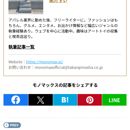
黒川 すい
アパレル業界に勤めた後、フリーライターに。ファッションはも
ちろん、グルメ、エンタメ、お出かけ情報など幅広いジャンルの
執筆経験あり。ウェブを中心に活動中。趣味はアートトイの収集
と喫茶店巡り。
執筆記事一覧
Website：
https://monomax.jp/
お問い合わせ：monomaxofficial@takarajimasha.co.jp
モノマックスの記事をシェアする
LINE
P