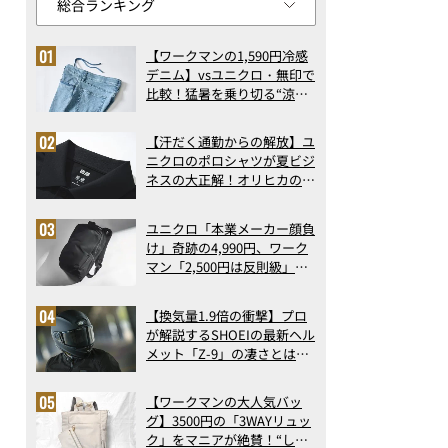
【ワークマンの1,590円冷感
デニム】vsユニクロ・無印で
比較！猛暑を乗り切る“涼感
ロングパンツ”3選を徹底解
剖。接触冷感から綿100%ま
【汗だく通勤からの解放】ユ
で決定版
ニクロのポロシャツが夏ビジ
ネスの大正解！オリヒカの透
け防止シャツも優秀。酷暑も
涼しい顔で働ける超快適ウエ
ユニクロ「本業メーカー顔負
アの実力
け」奇跡の4,990円、ワーク
マン「2,500円は反則級」凄
い万能バッグ…ほか【リュッ
クの人気記事ランキングベス
【換気量1.9倍の衝撃】プロ
ト3】（2026年6月版）
が解説するSHOEIの最新ヘル
メット「Z-9」の凄さとは？
浮き上がり13%減で高速ライ
ドも超快適な傑作フルフェイ
【ワークマンの大人気バッ
ス
グ】3500円の「3WAYリュッ
ク」をマニアが絶賛！“しご