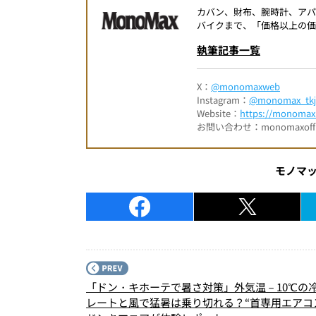
カバン、財布、腕時計、ア
バイクまで、「価格以上の価
執筆記事一覧
X：
@monomaxweb
Instagram：
@monomax_tkj
Website：
https://monomax.
お問い合わせ：monomaxofficia
モノマ
「ドン・キホーテで暑さ対策」外気温－10℃の
レートと風で猛暑は乗り切れる？“首専用エアコ