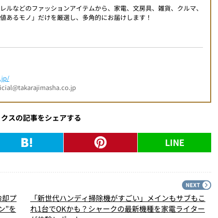
パレルなどのファッションアイテムから、家電、文房具、雑貨、クルマ、
値あるモノ」だけを厳選し、多角的にお届けします！
jp/
l@takarajimasha.co.jp
ックスの記事をシェアする
LINE
PREV
N
冷却プ
「新世代ハンディ掃除機がすごい」メインもサブもこ
ン”を
れ1台でOKかも？シャークの最新機種を家電ライター