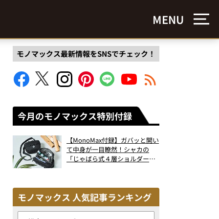
MENU
モノマックス最新情報をSNSでチェック！
今月のモノマックス特別付録
【MonoMax付録】ガバッと開い
て中身が一目瞭然！シャカの
「じゃばら式４層ショルダーバ
ッグ」は、出し入れのしやすさ
も過去最高レベルだった！
モノマックス 人気記事ランキング