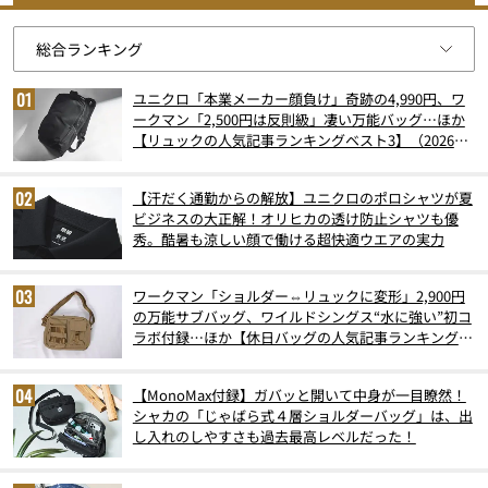
ユニクロ「本業メーカー顔負け」奇跡の4,990円、ワ
ークマン「2,500円は反則級」凄い万能バッグ…ほか
【リュックの人気記事ランキングベスト3】（2026年
6月版）
【汗だく通勤からの解放】ユニクロのポロシャツが夏
ビジネスの大正解！オリヒカの透け防止シャツも優
秀。酷暑も涼しい顔で働ける超快適ウエアの実力
ワークマン「ショルダー⇔リュックに変形」2,900円
の万能サブバッグ、ワイルドシングス“水に強い”初コ
ラボ付録…ほか【休日バッグの人気記事ランキングベ
スト3】（2026年6月版）
【MonoMax付録】ガバッと開いて中身が一目瞭然！
シャカの「じゃばら式４層ショルダーバッグ」は、出
し入れのしやすさも過去最高レベルだった！