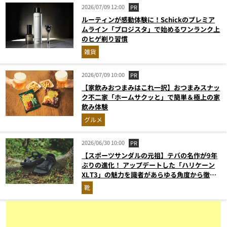
2026/07/09 12:00
PR
ルーティンが感動体験に！Schickのプレミア
ムライン「プロジスタ」で始めるワンランク上
のヒゲ剃り習慣
雑貨
2026/07/09 10:00
PR
【家飲みおつまみはこれ一択】おつまみスナッ
ク不二家「ホームサクッと」で簡単＆極上の家
飲み体験
グルメ
2026/06/30 10:00
PR
【スポーツサンダルの元祖】テバの名作が9年
ぶりの進化！ アップデートした「ハリケーン
XLT3」の魅力を識者があらゆる角度から徹底
解説！
靴