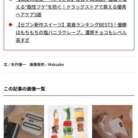
える“脂性フケ”を防ぐ！ドラッグストアで買える優秀
ヘアケア3選
【セブン新作スイーツ】実食ランキングBEST3！優勝
はもちもちの塩バニラクレープ、濃厚チョコもレベル
高すぎ
文／矢作優一 画像提供／Makuake
この記事の画像一覧