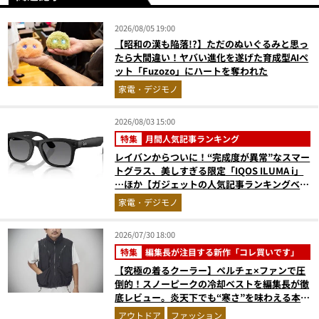
2026/08/05 19:00
【昭和の漢も陥落!?】ただのぬいぐるみと思っ
たら大間違い！ヤバい進化を遂げた育成型AIペ
ット「Fuzozo」にハートを奪われた
家電・デジモノ
2026/08/03 15:00
特集
月間人気記事ランキング
レイバンからついに！“完成度が異常”なスマー
トグラス、美しすぎる限定「IQOS ILUMA i」
…ほか【ガジェットの人気記事ランキングベス
ト3】（2026年6月版）
家電・デジモノ
2026/07/30 18:00
特集
編集長が注目する新作「コレ買いです」
【究極の着るクーラー】ペルチェ×ファンで圧
倒的！スノーピークの冷却ベストを編集長が徹
底レビュー。炎天下でも“寒さ”を味わえる本気
のギア『コレ買いです』Vol.172
アウトドア
ファッション