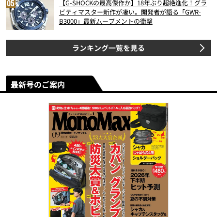
【G-SHOCKの最高傑作か】18年ぶり超絶進化！グラ
ビティマスター新作が凄い。開発者が語る「GWR-
B3000」最新ムーブメントの衝撃
ランキング一覧を見る
最新号のご案内