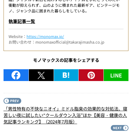
衝動が抑えられず、山のように積まれた最新ギア、ビンテージモ
ノ、ジャンク品に囲まれた暮らしをしている。
執筆記事一覧
Website：
https://monomax.jp/
お問い合わせ：monomaxofficial@takarajimasha.co.jp
モノマックスの記事をシェアする
LINE
P
「男性特有の不快なニオイ」ミドル脂臭の効果的な対処法、寝
苦しい夜に試したい“クールダウン入浴”ほか【美容・健康の人
気記事ランキング】（2024年7月版）
N