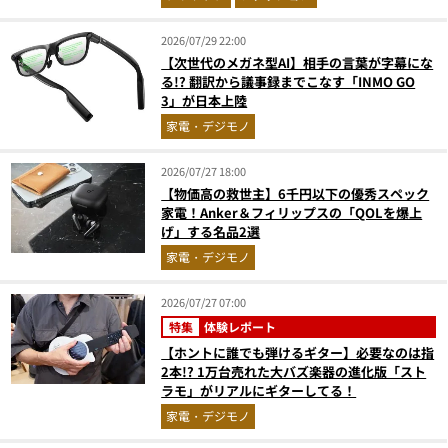
2026/07/29 22:00
【次世代のメガネ型AI】相手の言葉が字幕にな
る!? 翻訳から議事録までこなす「INMO GO
3」が日本上陸
家電・デジモノ
2026/07/27 18:00
【物価高の救世主】6千円以下の優秀スペック
家電！Anker＆フィリップスの「QOLを爆上
げ」する名品2選
家電・デジモノ
2026/07/27 07:00
特集
体験レポート
【ホントに誰でも弾けるギター】必要なのは指
2本!? 1万台売れた大バズ楽器の進化版「スト
ラモ」がリアルにギターしてる！
家電・デジモノ