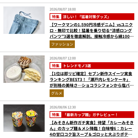
2026/08/07 18:00
特集
涼しい！「猛暑対策グッズ」
【ワークマンの1,590円冷感デニム】vsユニク
ロ・無印で比較！猛暑を乗り切る“涼感ロング
パンツ”3選を徹底解剖。接触冷感から綿100%
まで決定版
ファッション
2026/08/07 12:00
特集
トレンドモノ3選
【1位は即リピ確定】セブン新作スイーツ実食
ランキングBEST3！「瀬戸内レモンケーキ」
が別格の美味さ…ショコラシフォンから塩バニ
ラプリンまで本気レビュー
グルメ
2026/08/06 12:30
特集
「最新カップ麺」ガチレビュー！
【みそきん新作ガチ実食】待望「カレーみそき
ん」のカップ麺＆メシ降臨！白味噌6：カレー
4の甘口コク旨スープ＆ゴロッと大ぶりポテト