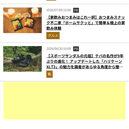
2026/07/09 10:00
PR
【家飲みおつまみはこれ一択】おつまみスナッ
ク不二家「ホームサクッと」で簡単＆極上の家
飲み体験
グルメ
2026/06/30 10:00
PR
【スポーツサンダルの元祖】テバの名作が9年
ぶりの進化！ アップデートした「ハリケーン
XLT3」の魅力を識者があらゆる角度から徹底
解説！
靴