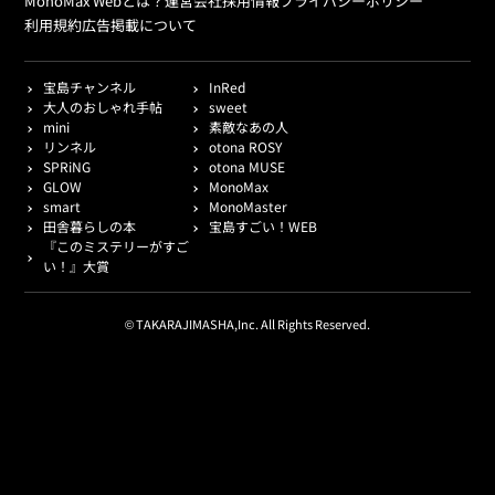
MonoMax Webとは？
運営会社
採用情報
プライバシーポリシー
利用規約
広告掲載について
宝島チャンネル
InRed
大人のおしゃれ手帖
sweet
mini
素敵なあの人
リンネル
otona ROSY
SPRiNG
otona MUSE
GLOW
MonoMax
smart
MonoMaster
田舎暮らしの本
宝島すごい！WEB
『このミステリーがすご
い！』大賞
© TAKARAJIMASHA,Inc. All Rights Reserved.