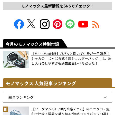
モノマックス最新情報をSNSでチェック！
今月のモノマックス特別付録
【MonoMax付録】ガバッと開いて中身が一目瞭然！
シャカの「じゃばら式４層ショルダーバッグ」は、出
し入れのしやすさも過去最高レベルだった！
モノマックス 人気記事ランキング
【ワークマンの1,590円冷感デニム】vsユニクロ・無
印で比較！猛暑を乗り切る“涼感ロングパンツ”3選を