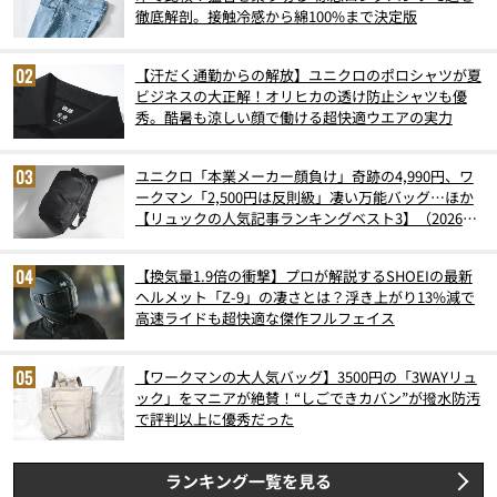
徹底解剖。接触冷感から綿100%まで決定版
【汗だく通勤からの解放】ユニクロのポロシャツが夏
ビジネスの大正解！オリヒカの透け防止シャツも優
秀。酷暑も涼しい顔で働ける超快適ウエアの実力
ユニクロ「本業メーカー顔負け」奇跡の4,990円、ワ
ークマン「2,500円は反則級」凄い万能バッグ…ほか
【リュックの人気記事ランキングベスト3】（2026年
6月版）
【換気量1.9倍の衝撃】プロが解説するSHOEIの最新
ヘルメット「Z-9」の凄さとは？浮き上がり13%減で
高速ライドも超快適な傑作フルフェイス
【ワークマンの大人気バッグ】3500円の「3WAYリュ
ック」をマニアが絶賛！“しごできカバン”が撥水防汚
で評判以上に優秀だった
ランキング一覧を見る