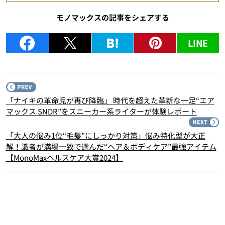
モノマックスの記事をシェアする
LINE
P
「ナイキの革命児が再び降臨」 時代を超えた革新な一足“エア
マックス SNDR”をスニーカー系ライターが体験レポート
N
「大人の悩み1位“毛髪”にしっかり対策」悩み特化型が大正
解！識者が満場一致で選んだ“ヘア＆ボディケア”最強アイテム
【MonoMaxヘルスケア大賞2024】