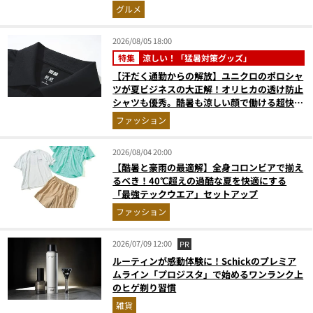
に歓喜
グルメ
2026/08/05 18:00
特集
涼しい！「猛暑対策グッズ」
【汗だく通勤からの解放】ユニクロのポロシャ
ツが夏ビジネスの大正解！オリヒカの透け防止
シャツも優秀。酷暑も涼しい顔で働ける超快適
ウエアの実力
ファッション
2026/08/04 20:00
【酷暑と豪雨の最適解】全身コロンビアで揃え
るべき！40℃超えの過酷な夏を快適にする
「最強テックウエア」セットアップ
ファッション
2026/07/09 12:00
PR
ルーティンが感動体験に！Schickのプレミア
ムライン「プロジスタ」で始めるワンランク上
のヒゲ剃り習慣
雑貨