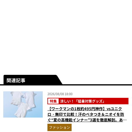
関連記事
2026/08/08 18:00
特集
涼しい！「猛暑対策グッズ」
【ワークマンの1枚約495円神作】vsユニク
ロ・無印で比較！汗のベタつき＆ニオイを防
ぐ“夏の高機能インナー”3選を徹底解剖。あな
たに最適な1着は？
ファッション