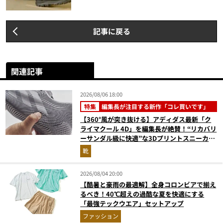
記事に戻る
関連記事
2026/08/06 18:00
特集
編集長が注目する新作「コレ買いです」
【360°風が突き抜ける】アディダス最新「ク
ライマクール 4D」を編集長が絶賛！“リカバリ
ーサンダル級に快適”な3Dプリントスニーカー
『コレ買いです』Vol.173
靴
2026/08/04 20:00
【酷暑と豪雨の最適解】全身コロンビアで揃え
るべき！40℃超えの過酷な夏を快適にする
「最強テックウエア」セットアップ
ファッション