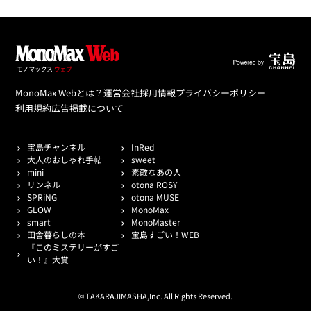
MonoMax Webとは？
運営会社
採用情報
プライバシーポリシー
利用規約
広告掲載について
宝島チャンネル
InRed
大人のおしゃれ手帖
sweet
mini
素敵なあの人
リンネル
otona ROSY
SPRiNG
otona MUSE
GLOW
MonoMax
smart
MonoMaster
田舎暮らしの本
宝島すごい！WEB
『このミステリーがすご
い！』大賞
© TAKARAJIMASHA,Inc. All Rights Reserved.