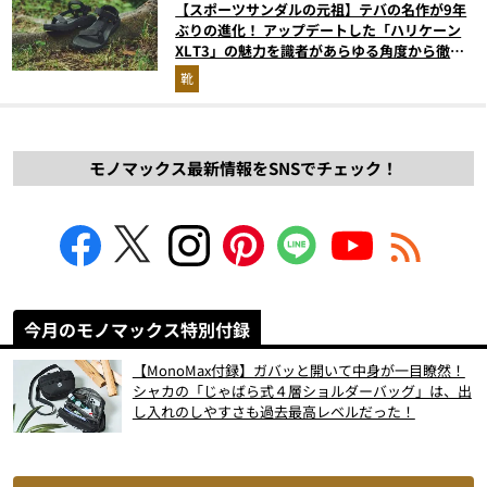
【スポーツサンダルの元祖】テバの名作が9年
ぶりの進化！ アップデートした「ハリケーン
XLT3」の魅力を識者があらゆる角度から徹底
解説！
靴
モノマックス最新情報をSNSでチェック！
今月のモノマックス特別付録
【MonoMax付録】ガバッと開いて中身が一目瞭然！
シャカの「じゃばら式４層ショルダーバッグ」は、出
し入れのしやすさも過去最高レベルだった！