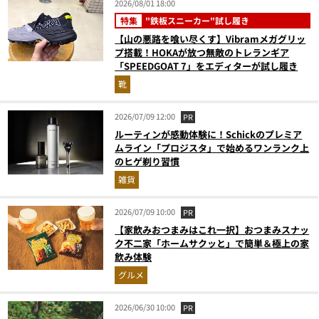
2026/08/01 18:00
特集
"鉄板スニーカー"試し履き
【山の悪路を喰い尽くす】Vibramメガグリッ
プ搭載！HOKAが放つ無敵のトレランギア
「SPEEDGOAT 7」をエディターが試し履き
靴
2026/07/09 12:00
PR
ルーティンが感動体験に！Schickのプレミア
ムライン「プロジスタ」で始めるワンランク上
のヒゲ剃り習慣
雑貨
2026/07/09 10:00
PR
【家飲みおつまみはこれ一択】おつまみスナッ
ク不二家「ホームサクッと」で簡単＆極上の家
飲み体験
グルメ
2026/06/30 10:00
PR