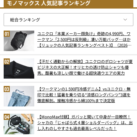
モノマックス 人気記事ランキング
ユニクロ「本業メーカー顔負け」奇跡の4,990円、ワ
ークマン「2,500円は反則級」凄い万能バッグ…ほか
【リュックの人気記事ランキングベスト3】（2026年
6月版）
【汗だく通勤からの解放】ユニクロのポロシャツが夏
ビジネスの大正解！オリヒカの透け防止シャツも優
秀。酷暑も涼しい顔で働ける超快適ウエアの実力
【ワークマンの1,590円冷感デニム】vsユニクロ・無
印で比較！猛暑を乗り切る“涼感ロングパンツ”3選を
徹底解剖。接触冷感から綿100%まで決定版
【MonoMax付録】ガバッと開いて中身が一目瞭然！
シャカの「じゃばら式４層ショルダーバッグ」は、出
し入れのしやすさも過去最高レベルだった！