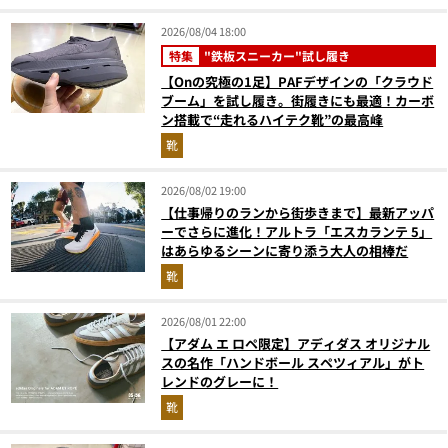
2026/08/04 18:00
特集
"鉄板スニーカー"試し履き
【Onの究極の1足】PAFデザインの「クラウド
ブーム」を試し履き。街履きにも最適！カーボ
ン搭載で“走れるハイテク靴”の最高峰
靴
2026/08/02 19:00
【仕事帰りのランから街歩きまで】最新アッパ
ーでさらに進化！アルトラ「エスカランテ 5」
はあらゆるシーンに寄り添う大人の相棒だ
靴
2026/08/01 22:00
【アダム エ ロペ限定】アディダス オリジナル
スの名作「ハンドボール スペツィアル」がト
レンドのグレーに！
靴