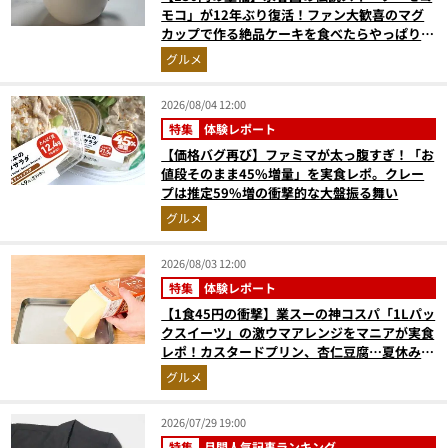
モコ」が12年ぶり復活！ファン大歓喜のマグ
カップで作る絶品ケーキを食べたらやっぱり最
高にウマかった
グルメ
2026/08/04 12:00
特集
体験レポート
【価格バグ再び】ファミマが太っ腹すぎ！「お
値段そのまま45%増量」を実食レポ。クレー
プは推定59%増の衝撃的な大盤振る舞い
グルメ
2026/08/03 12:00
特集
体験レポート
【1食45円の衝撃】業スーの神コスパ「1Lパッ
クスイーツ」の激ウマアレンジをマニアが実食
レポ！カスタードプリン、杏仁豆腐…夏休みの
おやつに最強すぎた
グルメ
2026/07/29 19:00
特集
月間人気記事ランキング