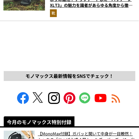
XLT3」の魅力を識者があらゆる角度から徹底
解説！
靴
モノマックス最新情報をSNSでチェック！
今月のモノマックス特別付録
【MonoMax付録】ガバッと開いて中身が一目瞭然！