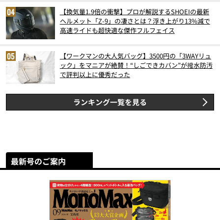
【換気量1.9倍の衝撃】プロが解説するSHOEIの最新
ヘルメット「Z-9」の凄さとは？浮き上がり13%減で
高速ライドも超快適な傑作フルフェイス
【ワークマンの大人気バッグ】3500円の「3WAYリュ
ック」をマニアが絶賛！“しごできカバン”が撥水防汚
で評判以上に優秀だった
ランキング一覧を見る
最新号のご案内