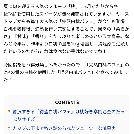
夏に旬を迎える人気のフルーツ「桃」。6月あたりから各
社“桃”を使用したスイーツが様々発売されていますが、ミニス
トップからも毎年大人気の「完熟白桃パフェ」が今年も登場！
白桃を収穫後、追熟を行い完熟にすることで、果肉の「柔らか
さ」「甘味」「香り」をたっぷりと楽しめるという本商品。な
んと今年は、昨年より白桃の量を10ｇ増量し、満足感も追及し
たというのだからこれは食べない手はないですね！
今回桃を思う存分楽しみたかったので、「完熟白桃パフェ」の
2倍の量の白桃を使用した「得盛白桃パフェ」を食べてみまし
た！
CONTENTS
贅沢すぎる「得盛白桃パフェ」は桃好き卒倒必至のたっ
ぷりサイズ
カップの下まで敷き詰められたジューシーな桃果実