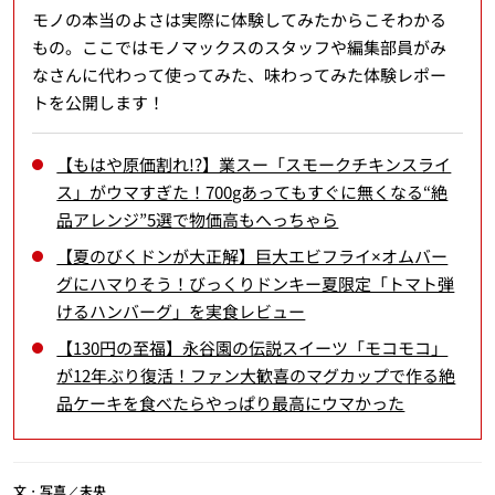
モノの本当のよさは実際に体験してみたからこそわかる
もの。ここではモノマックスのスタッフや編集部員がみ
なさんに代わって使ってみた、味わってみた体験レポー
トを公開します！
【もはや原価割れ!?】業スー「スモークチキンスライ
ス」がウマすぎた！700gあってもすぐに無くなる“絶
品アレンジ”5選で物価高もへっちゃら
【夏のびくドンが大正解】巨大エビフライ×オムバー
グにハマりそう！びっくりドンキー夏限定「トマト弾
けるハンバーグ」を実食レビュー
【130円の至福】永谷園の伝説スイーツ「モコモコ」
が12年ぶり復活！ファン大歓喜のマグカップで作る絶
品ケーキを食べたらやっぱり最高にウマかった
文・写真／未央