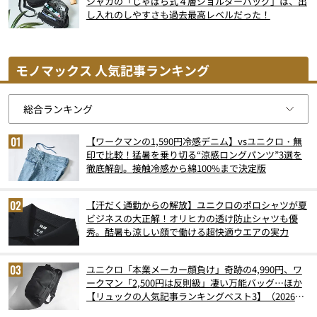
シャカの「じゃばら式４層ショルダーバッグ」は、出
し入れのしやすさも過去最高レベルだった！
モノマックス 人気記事ランキング
【ワークマンの1,590円冷感デニム】vsユニクロ・無
印で比較！猛暑を乗り切る“涼感ロングパンツ”3選を
徹底解剖。接触冷感から綿100%まで決定版
【汗だく通勤からの解放】ユニクロのポロシャツが夏
ビジネスの大正解！オリヒカの透け防止シャツも優
秀。酷暑も涼しい顔で働ける超快適ウエアの実力
ユニクロ「本業メーカー顔負け」奇跡の4,990円、ワ
ークマン「2,500円は反則級」凄い万能バッグ…ほか
【リュックの人気記事ランキングベスト3】（2026年
6月版）