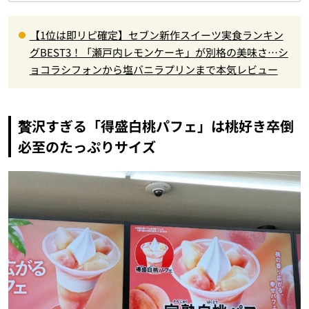
【1位は即リピ確定】セブン新作スイーツ実食ランキン
グBEST3！「瀬戸内レモンケーキ」が別格の美味さ…シ
ョコラシフォンから塩バニラプリンまで本気レビュー
贅沢すぎる「得盛白桃パフェ」は桃好き卒倒
必至のたっぷりサイズ