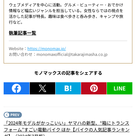
ウェブメディアを中心に活動。グルメ・ビューティー・おでかけ
情報など幅広いジャンルを担当している。女性ならではの視点を
活かした記事が特長。趣味は食べ歩きと呑み歩き、キャンプや旅
行など。
執筆記事一覧
Website：
https://monomax.jp/
お問い合わせ：monomaxofficial@takarajimasha.co.jp
モノマックスの記事をシェアする
LINE
P
「2024年モデルがかっこいい」ヤマハの新型、“箱にトランス
フォーム”すごい電動バイク ほか【バイクの人気記事ランキン