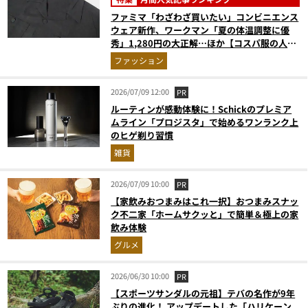
ファミマ「わざわざ買いたい」コンビニエンス
ウェア新作、ワークマン「夏の体温調整に優
秀」1,280円の大正解…ほか【コスパ服の人気
記事ランキングベスト3】（2026年6月版）
ファッション
2026/07/09 12:00
PR
ルーティンが感動体験に！Schickのプレミア
ムライン「プロジスタ」で始めるワンランク上
のヒゲ剃り習慣
雑貨
2026/07/09 10:00
PR
【家飲みおつまみはこれ一択】おつまみスナッ
ク不二家「ホームサクッと」で簡単＆極上の家
飲み体験
グルメ
2026/06/30 10:00
PR
【スポーツサンダルの元祖】テバの名作が9年
ぶりの進化！ アップデートした「ハリケーン