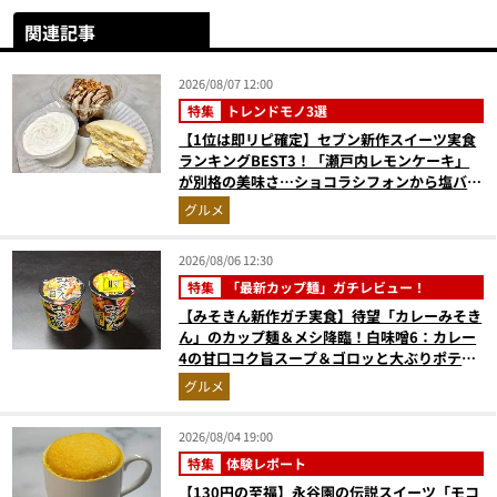
関連記事
2026/08/07 12:00
特集
トレンドモノ3選
【1位は即リピ確定】セブン新作スイーツ実食
ランキングBEST3！「瀬戸内レモンケーキ」
が別格の美味さ…ショコラシフォンから塩バニ
ラプリンまで本気レビュー
グルメ
2026/08/06 12:30
特集
「最新カップ麺」ガチレビュー！
【みそきん新作ガチ実食】待望「カレーみそき
ん」のカップ麺＆メシ降臨！白味噌6：カレー
4の甘口コク旨スープ＆ゴロッと大ぶりポテト
に歓喜
グルメ
2026/08/04 19:00
特集
体験レポート
【130円の至福】永谷園の伝説スイーツ「モコ