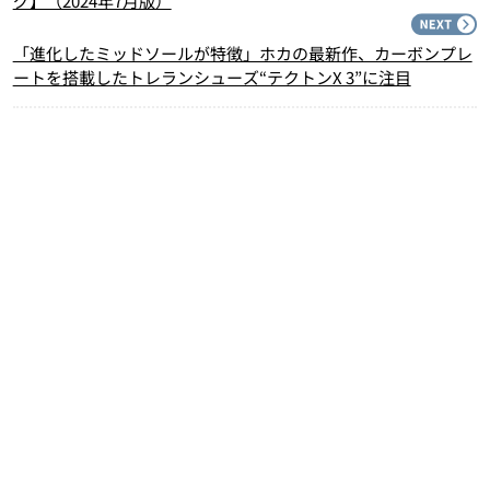
グ】（2024年7月版）
N
「進化したミッドソールが特徴」ホカの最新作、カーボンプレ
ートを搭載したトレランシューズ“テクトンX 3”に注目