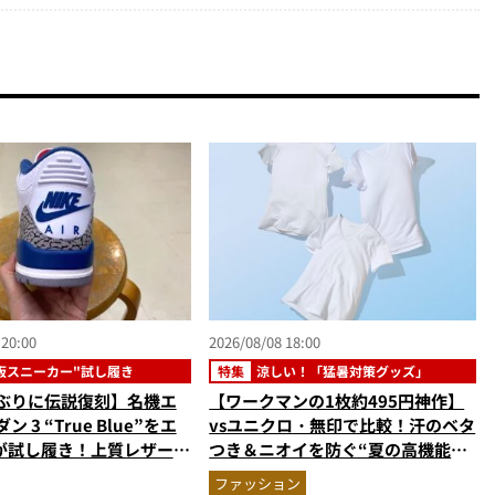
品】
 20:00
2026/08/08 18:00
板スニーカー"試し履き
特集
涼しい！「猛暑対策グッズ」
年ぶりに伝説復刻】名機エ
【ワークマンの1枚約495円神作】
ン 3 “True Blue”をエ
vsユニクロ・無印で比較！汗のベタ
が試し履き！上質レザーと
つき＆ニオイを防ぐ“夏の高機能イ
ント柄が放つ圧倒的存在感
ンナー”3選を徹底解剖。あなたに
ファッション