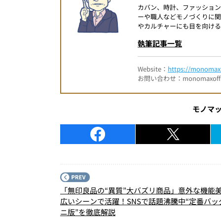
カバン、時計、ファッショ
ーや職人などモノづくりに
やカルチャーにも目を向ける
執筆記事一覧
Website：
https://monomax.
お問い合わせ：monomaxofficia
モノマ
「無印良品の“異質”大バズリ商品」意外な機能
広いシーンで活躍！SNSで話題沸騰中“定番バッ
ニ版”を徹底解説