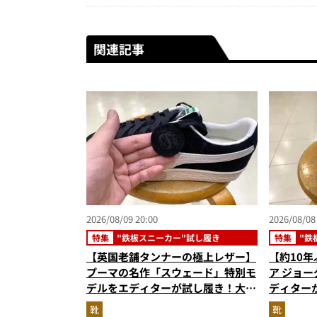
関連記事
2026/08/09 20:00
2026/08/08
特集
"鉄板スニーカー"試し履き
特集
"鉄
【英国老舗タンナーの極上レザー】
【約10
プーマの名作「スウェード」特別モ
ア ジョーダ
デルをエディターが試し履き！大人
ディター
が選ぶべき最高峰スニーカー
エレファ
靴
靴