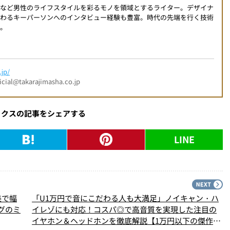
ンなど男性のライフスタイルを彩るモノを領域とするライター。デザイナ
関わるキーパーソンへのインタビュー経験も豊富。時代の先端を行く技術
。
jp/
l@takarajimasha.co.jp
ックスの記事をシェアする
LINE
PREV
N
美で幅
「U1万円で音にこだわる人も大満足」ノイキャン・ハ
グのミ
イレゾにも対応！コスパ◎で高音質を実現した注目の
イヤホン＆ヘッドホンを徹底解説【1万円以下の傑作