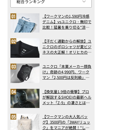
【ワークマンの1,590円冷感
デニム】vsユニクロ・無印で
比較！猛暑を乗り切る“涼感
ロングパンツ”3選を徹底解
剖。接触冷感から綿100%ま
【汗だく通勤からの解放】ユ
で決定版
ニクロのポロシャツが夏ビジ
ネスの大正解！オリヒカの透
け防止シャツも優秀。酷暑も
涼しい顔で働ける超快適ウエ
ユニクロ「本業メーカー顔負
アの実力
け」奇跡の4,990円、ワーク
マン「2,500円は反則級」凄
い万能バッグ…ほか【リュッ
クの人気記事ランキングベス
【換気量1.9倍の衝撃】プロ
ト3】（2026年6月版）
が解説するSHOEIの最新ヘル
メット「Z-9」の凄さとは？
浮き上がり13%減で高速ライ
ドも超快適な傑作フルフェイ
【ワークマンの大人気バッ
ス
グ】3500円の「3WAYリュッ
ク」をマニアが絶賛！“しご