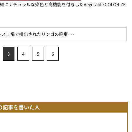
チュラルな染色と高機能を付与したVegetable COLORIZE
ュース工場で排出されたリンゴの廃棄･･･
3
4
5
6
の記事を書いた人