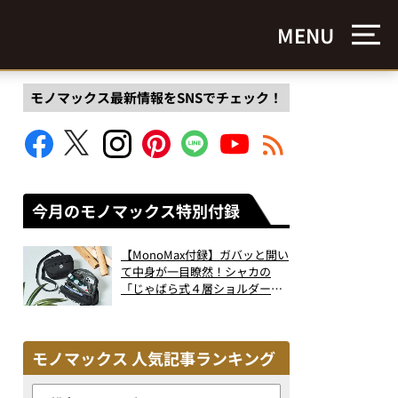
MENU
モノマックス最新情報をSNSでチェック！
今月のモノマックス特別付録
【MonoMax付録】ガバッと開い
て中身が一目瞭然！シャカの
「じゃばら式４層ショルダーバ
ッグ」は、出し入れのしやすさ
も過去最高レベルだった！
モノマックス 人気記事ランキング