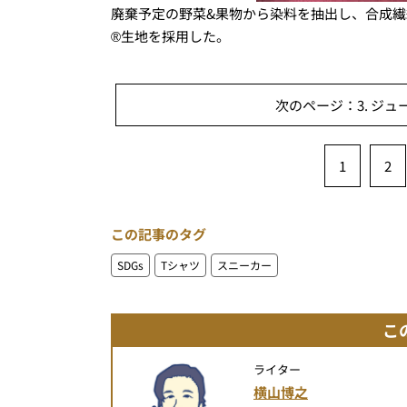
廃棄予定の野菜&果物から染料を抽出し、合成繊維にナ
®生地を採用した。
次のページ：3. ジ
1
2
この記事のタグ
SDGs
Tシャツ
スニーカー
こ
ライター
横山博之