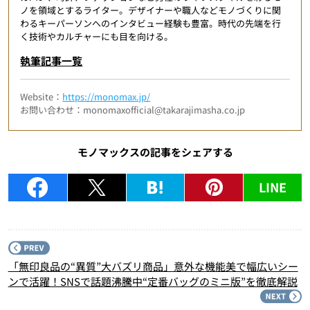
ノを領域とするライター。デザイナーや職人などモノづくりに関
わるキーパーソンへのインタビュー経験も豊富。時代の先端を行
く技術やカルチャーにも目を向ける。
執筆記事一覧
Website：
https://monomax.jp/
お問い合わせ：monomaxofficial@takarajimasha.co.jp
モノマックスの記事をシェアする
LINE
P
「無印良品の“異質”大バズリ商品」意外な機能美で幅広いシー
ンで活躍！SNSで話題沸騰中“定番バッグのミニ版”を徹底解説
N