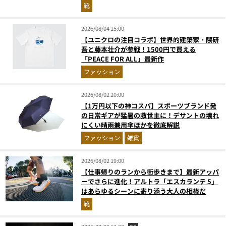
靴
2026/08/04 15:00
【ユニクロの注目コラボ】世界的建築家・隈研
吾と藤本壮介が参戦！1500円で買える
「PEACE FOR ALL」最新作
ファッション
2026/08/02 20:00
【1万円以下の神コスパ】スポーツブランド発
の日常ギアが猛暑の救世主に！デサントの壊れ
にくい晴雨兼用傘ほかを徹底解説
ファッション
雑貨
2026/08/02 19:00
【仕事帰りのランから街歩きまで】最新アッパ
ーでさらに進化！アルトラ「エスカランテ 5」
はあらゆるシーンに寄り添う大人の相棒だ
靴