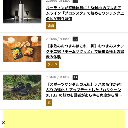
2026/07/09 12:00
PR
ルーティンが感動体験に！Schickのプレミア
ムライン「プロジスタ」で始めるワンランク上
のヒゲ剃り習慣
雑貨
2026/07/09 10:00
PR
【家飲みおつまみはこれ一択】おつまみスナッ
ク不二家「ホームサクッと」で簡単＆極上の家
飲み体験
グルメ
2026/06/30 10:00
PR
【スポーツサンダルの元祖】テバの名作が9年
ぶりの進化！ アップデートした「ハリケーン
XLT3」の魅力を識者があらゆる角度から徹底
解説！
靴