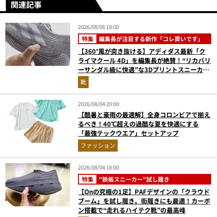
関連記事
2026/08/06 18:00
特集
編集長が注目する新作「コレ買いです」
【360°風が突き抜ける】アディダス最新「ク
ライマクール 4D」を編集長が絶賛！“リカバリ
ーサンダル級に快適”な3Dプリントスニーカー
『コレ買いです』Vol.173
靴
2026/08/04 20:00
【酷暑と豪雨の最適解】全身コロンビアで揃え
るべき！40℃超えの過酷な夏を快適にする
「最強テックウエア」セットアップ
ファッション
2026/08/04 18:00
特集
"鉄板スニーカー"試し履き
【Onの究極の1足】PAFデザインの「クラウド
ブーム」を試し履き。街履きにも最適！カーボ
ン搭載で“走れるハイテク靴”の最高峰