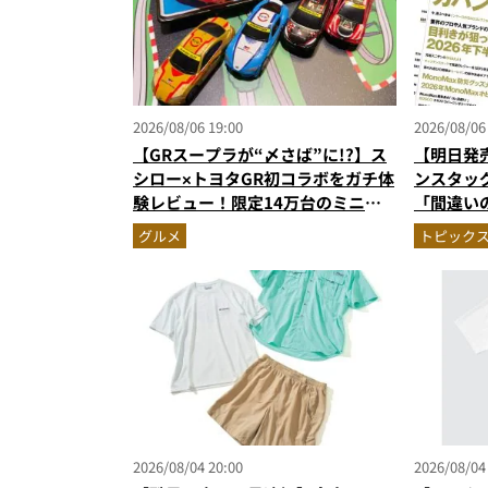
2026/08/06 19:00
2026/08/06
【GRスープラが“〆さば”に!?】ス
【明日発
シロー×トヨタGR初コラボをガチ体
ンスタッ
験レビュー！限定14万台のミニカ
「間違い
ー＆体験型演出に大人も子供も大興
がジャッジ
グルメ
トピック
奮間違いなし
次を公開
2026/08/04 20:00
2026/08/04