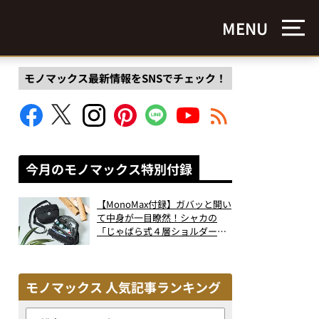
MENU
モノマックス最新情報をSNSでチェック！
今月のモノマックス特別付録
【MonoMax付録】ガバッと開い
て中身が一目瞭然！シャカの
「じゃばら式４層ショルダーバ
ッグ」は、出し入れのしやすさ
も過去最高レベルだった！
モノマックス 人気記事ランキング