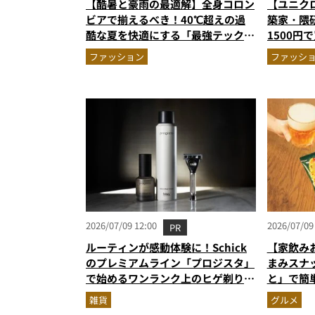
【酷暑と豪雨の最適解】全身コロン
【ユニク
ビアで揃えるべき！40℃超えの過
築家・隈
酷な夏を快適にする「最強テックウ
1500円で
エア」セットアップ
ALL」最
ファッション
ファッシ
2026/07/09 12:00
2026/07/09
PR
ルーティンが感動体験に！Schick
【家飲み
のプレミアムライン「プロジスタ」
まみスナ
で始めるワンランク上のヒゲ剃り習
と」で簡
慣
雑貨
グルメ