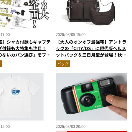
 17:00
2026/08/05 15:00
売】シャカ付録もキャプテ
【大人のオンオフ最強鞄】アントラ
グ付録も大特集も注目！
ックの「CITY/DS」に現代版ヘルメ
のないカバン選び」をプロ
ットバッグ＆三日月型が登場！秋服
・MonoMax9月号の目
に絶対合う新色モールブラウンが傑
ス
バッグ
作
 15:00
2026/08/03 20:00