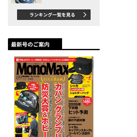
者が語る「GWR-B3000」最
新ムーブメントの衝撃
ランキング一覧を見る
最新号のご案内