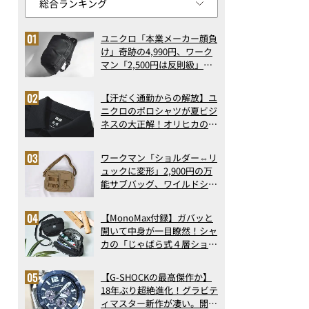
ユニクロ「本業メーカー顔負
け」奇跡の4,990円、ワーク
マン「2,500円は反則級」凄
い万能バッグ…ほか【リュッ
クの人気記事ランキングベス
【汗だく通勤からの解放】ユ
ト3】（2026年6月版）
ニクロのポロシャツが夏ビジ
ネスの大正解！オリヒカの透
け防止シャツも優秀。酷暑も
涼しい顔で働ける超快適ウエ
ワークマン「ショルダー⇔リ
アの実力
ュックに変形」2,900円の万
能サブバッグ、ワイルドシン
グス“水に強い”初コラボ付
録…ほか【休日バッグの人気
【MonoMax付録】ガバッと
記事ランキングベスト3】
開いて中身が一目瞭然！シャ
（2026年6月版）
カの「じゃばら式４層ショル
ダーバッグ」は、出し入れの
しやすさも過去最高レベルだ
【G-SHOCKの最高傑作か】
った！
18年ぶり超絶進化！グラビテ
ィマスター新作が凄い。開発