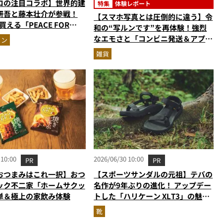
ロの注目コラボ】世界的建
特集
体験レポート
研吾と藤本壮介が参戦！
【スマホ写真とは圧倒的に違う】令
買える「PEACE FOR
和の“写ルンです”を再体験！強烈
新作
なエモさと「コンビニ発送＆アプリ
ョン
受け取り」が唯一無二で楽しすぎた
雑貨
 10:00
2026/06/30 10:00
PR
PR
おつまみはこれ一択】おつ
【スポーツサンダルの元祖】テバの
ック不二家「ホームサクッ
名作が9年ぶりの進化！ アップデー
単＆極上の家飲み体験
トした「ハリケーン XLT3」の魅力
を識者があらゆる角度から徹底解
靴
説！